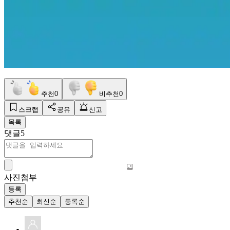
추천
0
비추천
0
스크랩
공유
신고
목록
댓글
5
사진첨부
등록
추천순
최신순
등록순