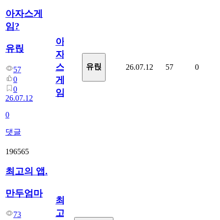
아자스게
임?
아
유릱
자
스
유릱
26.07.12
57
0
57
게
0
0
임?
26.07.12
0
댓글
196565
최고의 앱.
만두엄마
최
고
73