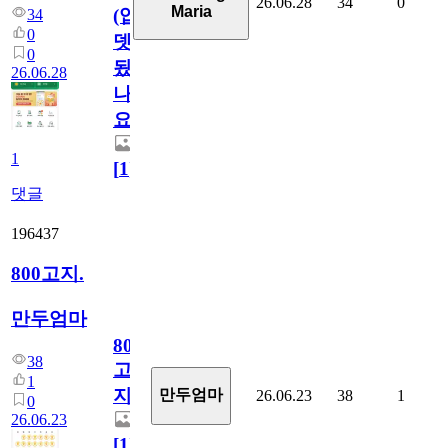
26.06.28
34
0
Maria
(업
34
0
뎃
0
됬
26.06.28
나
요)
1
[
1
]
댓글
196437
800고지.
만두엄마
800
38
고
1
지.
만두엄마
26.06.23
38
1
0
26.06.23
[
1
]