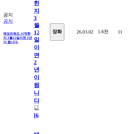
한
지
공지
3
공지
월
1.6천
장화
26.03.02
11
12
메모리워드 시작한
지 3월12일이면 2년
일
이 됩니다.
이
면
2
년
이
됩
니
다.
[
64
]