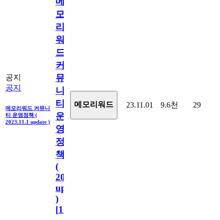
메
모
리
워
드
커
뮤
공지
공지
니
티
메모리워드
23.11.01
9.6천
29
메모리워드 커뮤니
운
티 운영정책 (
2023.11.1 update )
영
정
책
(
2023.11.1
update
)
[
110
]