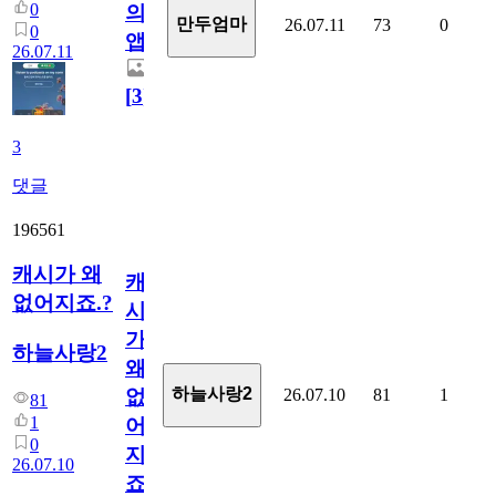
0
의
만두엄마
26.07.11
73
0
0
앱.
26.07.11
[
3
]
3
댓글
196561
캐시가 왜
캐
없어지죠.?
시
가
하늘사랑2
왜
하늘사랑2
26.07.10
81
1
없
81
1
어
0
지
26.07.10
죠.?