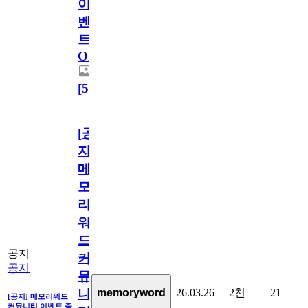
이
벤
트
OPEN!
[
5
]
[공
지]
메
모
리
워
드
공지
커
공지
뮤
26.03.26
2천
21
memoryword
니
[공지] 메모리워드
커뮤니티 이벤트 중