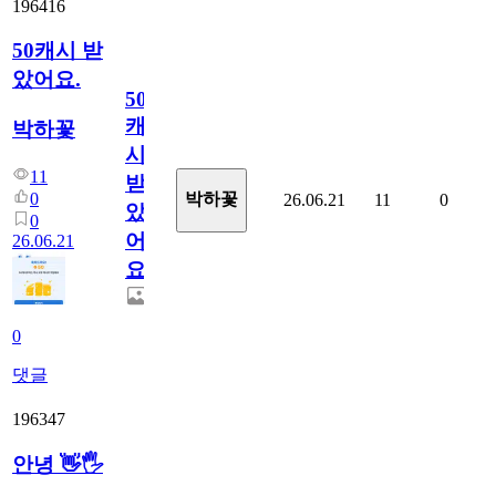
196416
50캐시 받
았어요.
50
캐
박하꽃
시
11
받
0
박하꽃
26.06.21
11
0
았
0
어
26.06.21
요.
0
댓글
196347
안녕 👋🖐