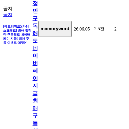
정
공지
만
공지
구
독
[메모리워드X타임
2.5천
memoryword
26.06.05
2
스프레드] 최애 일정
해
만 구독해도 네이버
페이 지급! 최애 구
도
독 이벤트 OPEN!
네
이
버
페
이
지
급!
최
애
구
독