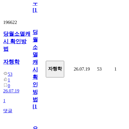
ㅜ
[
15
]
196622
당
당월소멸캐
월
시 확인방
소
법
멸
자행학
캐
자행학
26.07.19
53
1
시
53
확
1
인
0
26.07.19
방
법
1
[
1
]
댓글
오