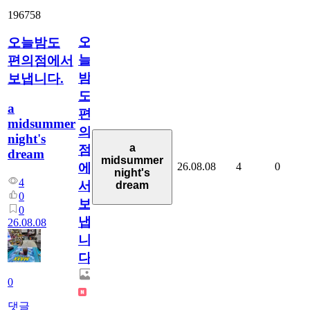
196758
오
오늘밤도
늘
편의점에서
밤
보냅니다.
도
a
편
midsummer
의
night's
a
점
dream
midsummer
26.08.08
4
0
에
night's
4
서
dream
0
보
0
냅
26.08.08
니
다.
0
댓글