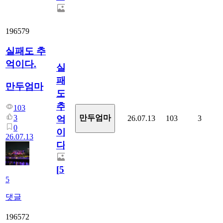
196579
실패도 추
억이다.
실
패
만두엄마
도
추
103
3
만두엄마
26.07.13
103
3
억
0
이
26.07.13
다.
[
5
]
5
댓글
196572