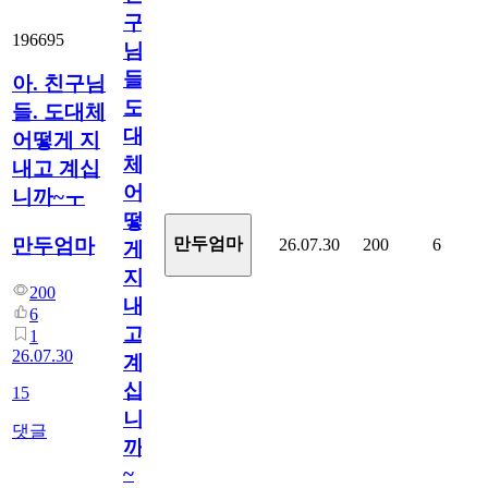
구
196695
님
들.
아. 친구님
도
들. 도대체
대
어떻게 지
체
내고 계십
어
니까~ㅜ
떻
만두엄마
만두엄마
26.07.30
200
6
게
지
200
내
6
고
1
26.07.30
계
십
15
니
댓글
까
~