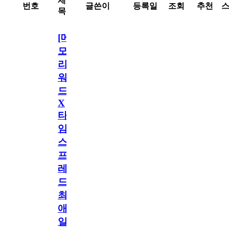
제
번호
글쓴이
등록일
조회
추천
목
[메
모
리
워
드
X
타
임
스
프
레
드]
최
애
일