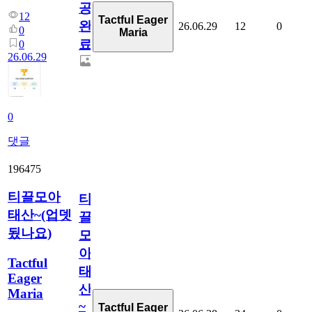
공
12
Tactful Eager
완
26.06.29
12
0
0
Maria
료
0
26.06.29
0
댓글
196475
티끌모아
티
태산~(업뎃
끌
됬나요)
모
아
Tactful
태
Eager
산
Maria
~
Tactful Eager