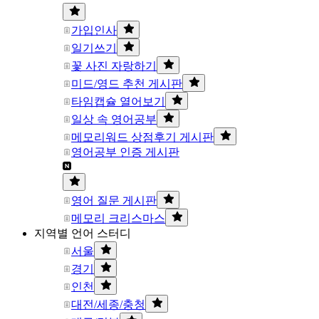
가입인사
일기쓰기
꽃 사진 자랑하기
미드/영드 추천 게시판
타임캡슐 열어보기
일상 속 영어공부
메모리워드 상점후기 게시판
영어공부 인증 게시판
영어 질문 게시판
메모리 크리스마스
지역별 언어 스터디
서울
경기
인천
대전/세종/충청