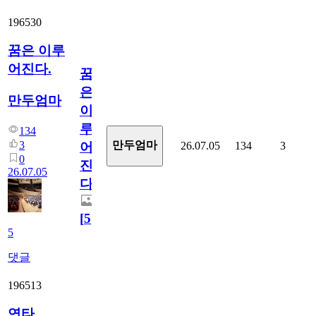
196530
꿈은 이루
어진다.
꿈
은
만두엄마
이
루
134
3
만두엄마
26.07.05
134
3
어
0
진
26.07.05
다.
[
5
]
5
댓글
196513
연타