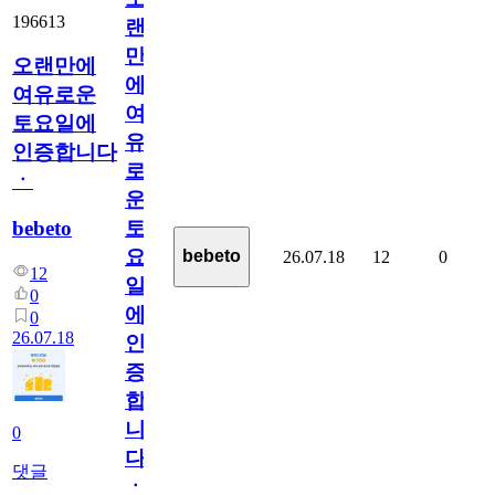
196613
랜
만
오랜만에
에
여유로운
여
토요일에
유
인증합니다
로
ㆍ
운
bebeto
토
요
bebeto
26.07.18
12
0
12
일
0
에
0
26.07.18
인
증
합
니
0
다
댓글
ㆍ