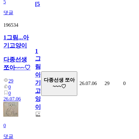
5
[
5
]
댓글
196534
1그림...아
기고양이
1
그
다종선생
림...
쪼아~~~♡
아
다종선생 쪼아
29
기
26.07.06
29
0
~~~♡
0
고
0
양
26.07.06
이
0
댓글