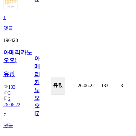
1
댓글
196428
아메리카노
아
오오!
메
유릱
리
카
유릱
26.06.22
133
3
133
노
3
오
2
26.06.22
오!
[
7
]
7
댓글