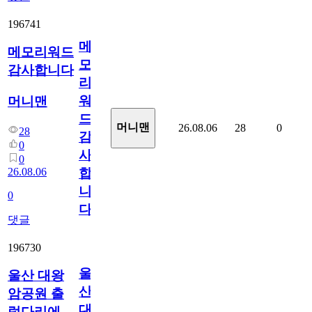
196741
메
메모리워드
모
감사합니다
리
워
머니맨
드
머니맨
26.08.06
28
0
28
감
0
사
0
26.08.06
합
니
0
다
댓글
196730
울
울산 대왕
산
암공원 출
대
렁다리에