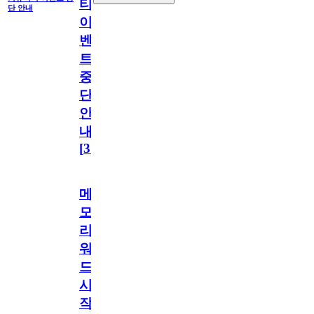
티
단 안내
이
벤
트
중
단
안
내
[
31
]
메
모
리
워
드
시
작