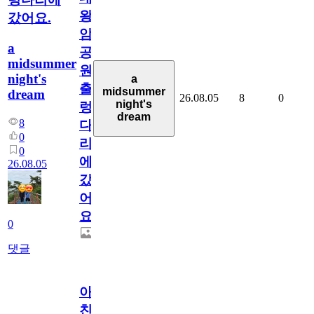
왕
갔어요.
암
a
공
midsummer
원
night's
a
출
midsummer
dream
26.08.05
8
0
night's
렁
dream
8
다
0
리
0
에
26.08.05
갔
어
요.
0
댓글
아.
친