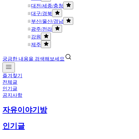
대전/세종/충청
대구/경북
부산/울산/경남
광주/전라
강원
제주
궁금한 내용을 검색해보세요
즐겨찾기
전체글
인기글
공지사항
자유이야기방
인기글