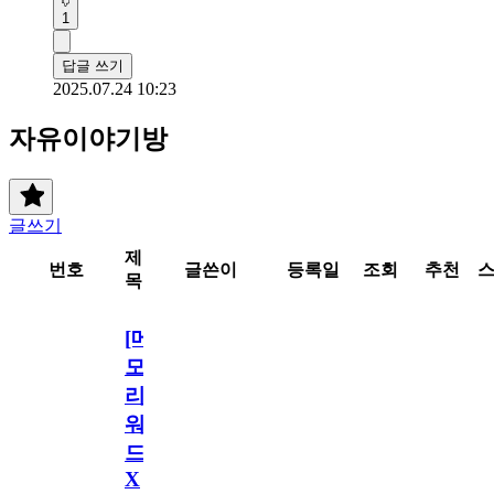
1
답글 쓰기
2025.07.24 10:23
자유이야기방
글쓰기
제
번호
글쓴이
등록일
조회
추천
목
[메
모
리
워
드
X