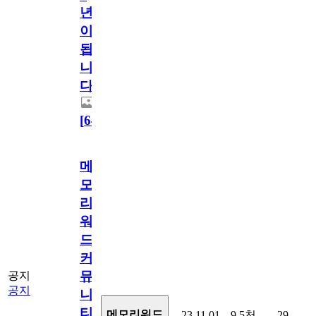
년
이
됩
니
다.
[
64
]
메
모
리
워
드
커
뮤
공지
공지
니
티
메모리워드
23.11.01
9.5천
29