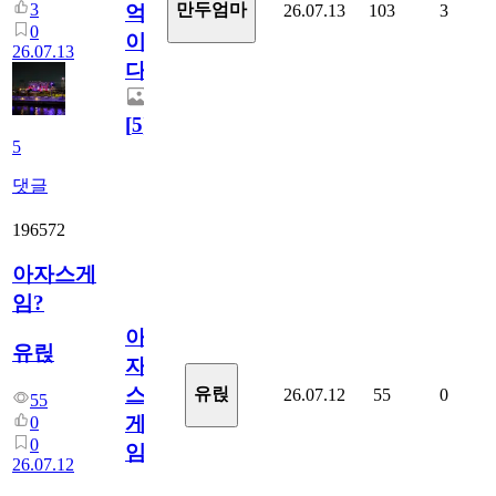
3
만두엄마
26.07.13
103
3
억
0
이
26.07.13
다.
[
5
]
5
댓글
196572
아자스게
임?
아
유릱
자
스
유릱
26.07.12
55
0
55
게
0
0
임?
26.07.12