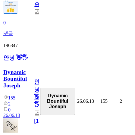
요.
0
댓글
196347
안녕 👋🖐
Dynamic
Bountiful
안
Joseph
녕
Dynamic
👋
155
26.06.13
155
2
Bountiful
2
🖐
Joseph
0
26.06.13
[
10
]