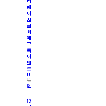
버
페
이
지
급!
최
애
구
독
이
벤
트
OPEN!
[
5
]
[공