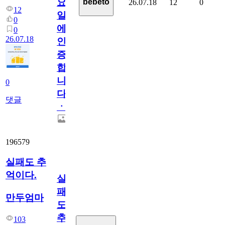
요
bebeto
26.07.18
12
0
12
일
0
에
0
26.07.18
인
증
합
니
0
다
댓글
ㆍ
196579
실패도 추
억이다.
실
패
만두엄마
도
추
103