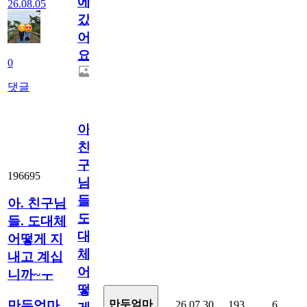
에
26.08.05
갔
어
요.
0
댓글
아.
친
구
196695
님
들.
아. 친구님
도
들. 도대체
대
어떻게 지
체
내고 계십
어
니까~ㅜ
떻
만두엄마
만두엄마
26.07.30
193
6