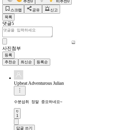
추천
0
비추천
0
스크랩
공유
신고
목록
댓글
5
사진첨부
등록
추천순
최신순
등록순
Upbeat Adventurous Julian
수분섭취 정말 중요하네요~
1
답글 쓰기