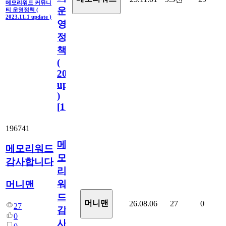
메모리워드 커뮤니
운
티 운영정책 (
2023.11.1 update )
영
정
책
(
2023.11.1
update
)
[
110
]
196741
메
메모리워드
모
감사합니다
리
워
머니맨
드
머니맨
26.08.06
27
0
27
감
0
사