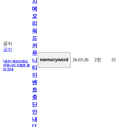
지]
메
모
리
워
드
공지
커
공지
뮤
26.03.26
2천
21
memoryword
니
[공지] 메모리워드
커뮤니티 이벤트 중
티
단 안내
이
벤
트
중
단
안
내
[
31
]