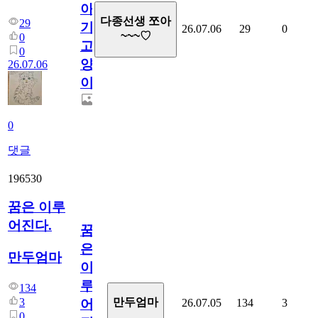
아
다종선생 쪼아
29
기
26.07.06
29
0
~~~♡
0
고
0
양
26.07.06
이
0
댓글
196530
꿈은 이루
어진다.
꿈
은
만두엄마
이
루
134
3
만두엄마
26.07.05
134
3
어
0