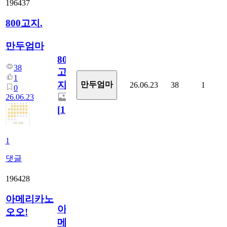
196437
800고지.
만두엄마
800
38
고
1
지.
만두엄마
26.06.23
38
1
0
26.06.23
[
1
]
1
댓글
196428
아메리카노
아
오오!
메