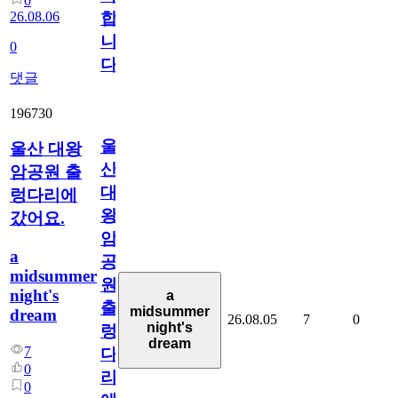
0
26.08.06
합
니
0
다
댓글
196730
울
울산 대왕
산
암공원 출
대
렁다리에
왕
갔어요.
암
a
공
midsummer
원
night's
a
출
midsummer
dream
26.08.05
7
0
night's
렁
dream
7
다
0
리
0