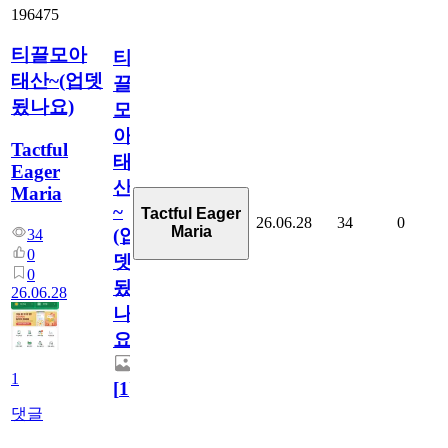
196475
티끌모아
티
태산~(업뎃
끌
됬나요)
모
아
Tactful
태
Eager
산
Maria
~
Tactful Eager
26.06.28
34
0
Maria
(업
34
0
뎃
0
됬
26.06.28
나
요)
1
[
1
]
댓글