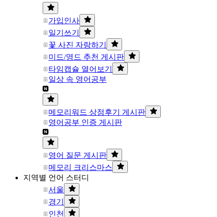
가입인사
일기쓰기
꽃 사진 자랑하기
미드/영드 추천 게시판
타임캡슐 열어보기
일상 속 영어공부
메모리워드 상점후기 게시판
영어공부 인증 게시판
영어 질문 게시판
메모리 크리스마스
지역별 언어 스터디
서울
경기
인천