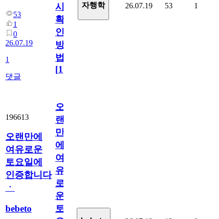
자행학
26.07.19
53
1
시
53
확
1
인
0
26.07.19
방
법
1
[
1
]
댓글
오
196613
랜
만
오랜만에
에
여유로운
여
토요일에
유
인증합니다
로
ㆍ
운
bebeto
토