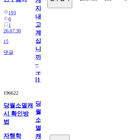
게
지
193
내
6
고
1
26.07.30
계
십
15
니
댓글
까
~
ㅜ
[
15
]
196622
당
당월소멸캐
월
시 확인방
소
법
멸
자행학
캐