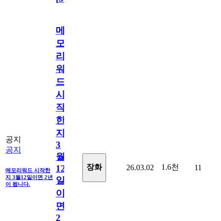
메
모
리
워
드
시
작
한
지
공지
3
공지
월
1.6천
장화
26.03.02
11
12
메모리워드 시작한
지 3월12일이면 2년
일
이 됩니다.
이
면
2