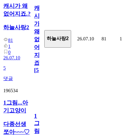
캐시가 왜
캐
없어지죠.?
시
가
하늘사랑2
왜
하늘사랑2
26.07.10
81
1
없
81
1
어
0
지
26.07.10
죠.?
5
[
5
]
댓글
196534
1그림...아
기고양이
1
그
다종선생
림...
쪼아~~~♡