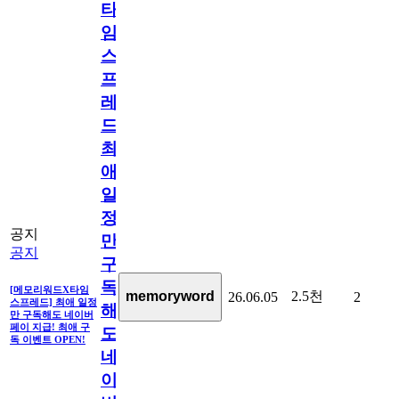
타
임
스
프
레
드]
최
애
일
정
공지
만
공지
구
독
[메모리워드X타임
2.5천
memoryword
26.06.05
2
스프레드] 최애 일정
해
만 구독해도 네이버
페이 지급! 최애 구
도
독 이벤트 OPEN!
네
이