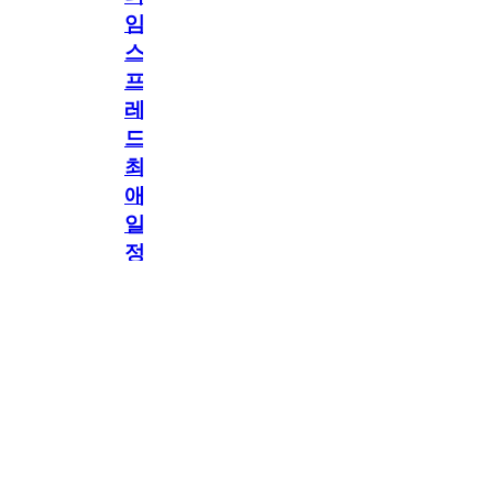
임
스
프
레
드]
최
애
일
정
공지
만
공지
구
독
[메모리워드X타임
2.5천
memoryword
26.06.05
2
스프레드] 최애 일정
해
만 구독해도 네이버
페이 지급! 최애 구
도
독 이벤트 OPEN!
네
이
버