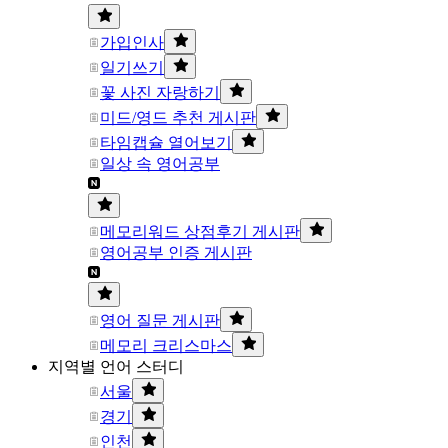
가입인사
일기쓰기
꽃 사진 자랑하기
미드/영드 추천 게시판
타임캡슐 열어보기
일상 속 영어공부
메모리워드 상점후기 게시판
영어공부 인증 게시판
영어 질문 게시판
메모리 크리스마스
지역별 언어 스터디
서울
경기
인천