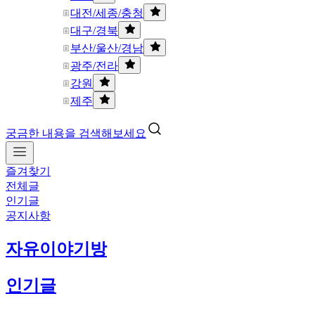
대전/세종/충청
대구/경북
부산/울산/경남
광주/전라
강원
제주
궁금한 내용을 검색해보세요
즐겨찾기
전체글
인기글
공지사항
자유이야기방
인기글