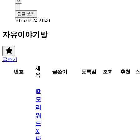
0
답글 쓰기
2025.07.24 21:40
자유이야기방
글쓰기
제
번호
글쓴이
등록일
조회
추천
목
[메
모
리
워
드
X
타