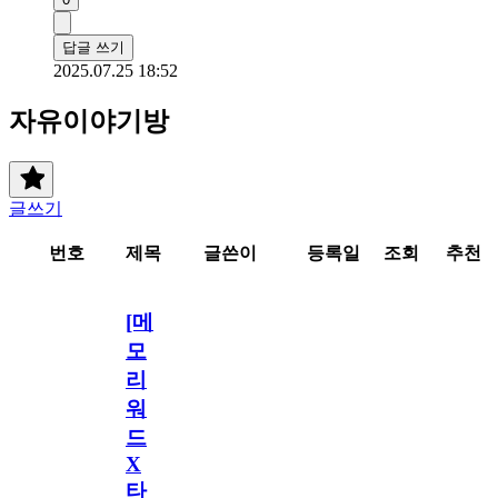
답글 쓰기
2025.07.25 18:52
자유이야기방
글쓰기
번호
제목
글쓴이
등록일
조회
추천
[메
모
리
워
드
X
타