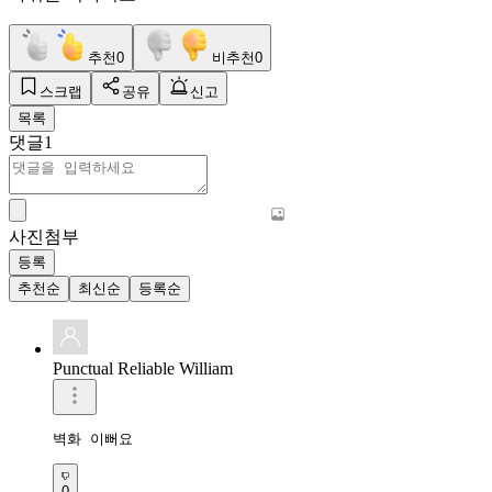
추천
0
비추천
0
스크랩
공유
신고
목록
댓글
1
사진첨부
등록
추천순
최신순
등록순
Punctual Reliable William
벽화 이뻐요
0