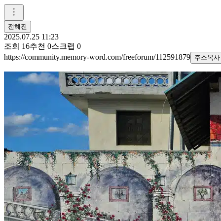
전혜진
2025.07.25 11:23
조회
16
추천
0
스크랩
0
https://community.memory-word.com/freeforum/112591879
주소복사