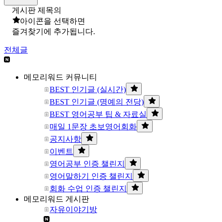
게시판 제목의
아이콘을 선택하면
즐겨찾기에 추가됩니다.
전체글
메모리워드 커뮤니티
BEST 인기글 (실시간)
BEST 인기글 (명예의 전당)
BEST 영어공부 팁 & 자료실
매일 1문장 초보영어회화
공지사항
이벤트
영어공부 인증 챌린지
영어말하기 인증 챌린지
회화 수업 인증 챌린지
메모리워드 게시판
자유이야기방