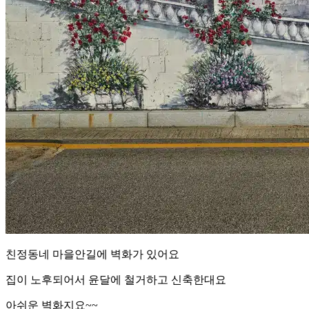
친정동네 마을안길에 벽화가 있어요
집이 노후되어서 윤달에 철거하고 신축한대요
아쉬운 벽화지요~~