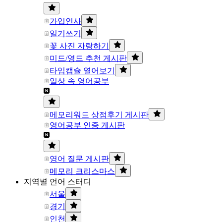
가입인사
일기쓰기
꽃 사진 자랑하기
미드/영드 추천 게시판
타임캡슐 열어보기
일상 속 영어공부
메모리워드 상점후기 게시판
영어공부 인증 게시판
영어 질문 게시판
메모리 크리스마스
지역별 언어 스터디
서울
경기
인천