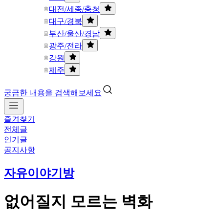
대전/세종/충청
대구/경북
부산/울산/경남
광주/전라
강원
제주
궁금한 내용을 검색해보세요
즐겨찾기
전체글
인기글
공지사항
자유이야기방
없어질지 모르는 벽화