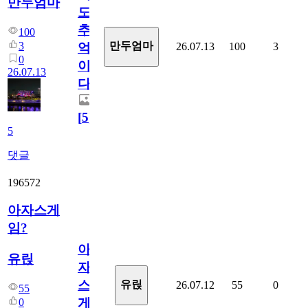
만두엄마
도
추
100
3
만두엄마
26.07.13
100
3
억
0
이
26.07.13
다.
[
5
]
5
댓글
196572
아자스게
임?
아
유릱
자
스
유릱
26.07.12
55
0
55
게
0