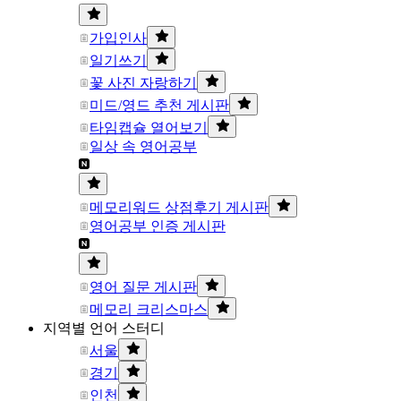
가입인사
일기쓰기
꽃 사진 자랑하기
미드/영드 추천 게시판
타임캡슐 열어보기
일상 속 영어공부
메모리워드 상점후기 게시판
영어공부 인증 게시판
영어 질문 게시판
메모리 크리스마스
지역별 언어 스터디
서울
경기
인천