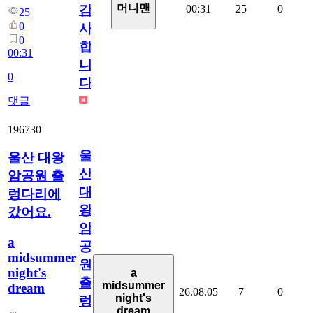
머니맨
00:31
25
0
감
25
0
사
0
합
00:31
니
0
다
댓글
196730
울
울산 대왕
산
암공원 출
대
렁다리에
왕
갔어요.
암
a
공
midsummer
원
night's
a
출
midsummer
dream
26.08.05
7
0
night's
렁
dream