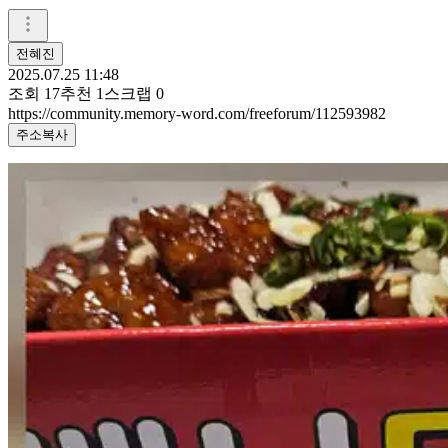
전혜진
2025.07.25 11:48
조회
17
추천
1
스크랩
0
https://community.memory-word.com/freeforum/112593982
주소복사