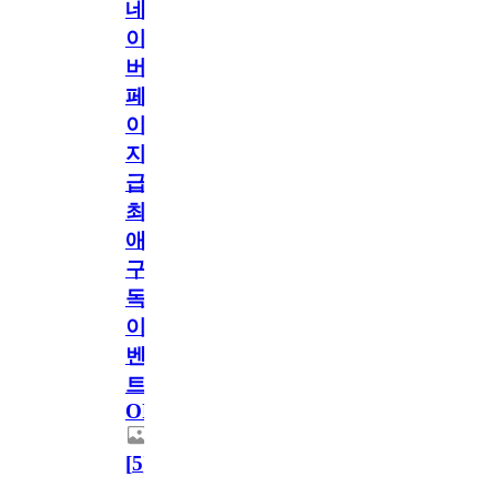
네
이
버
페
이
지
급!
최
애
구
독
이
벤
트
OPEN!
[
5
]