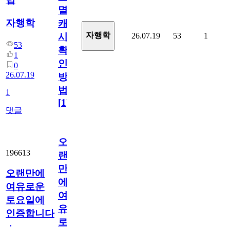
멸
자행학
캐
자행학
26.07.19
53
1
시
53
확
1
인
0
26.07.19
방
법
1
[
1
]
댓글
오
196613
랜
만
오랜만에
에
여유로운
여
토요일에
유
인증합니다
로
ㆍ