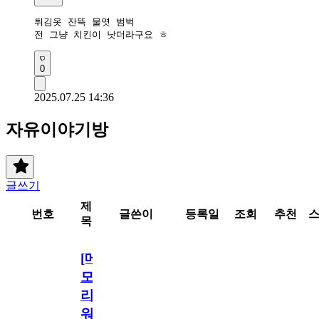
튀김옷 잔뜩 물엿 범벅

전 그냥 치킨이 낫더라구요 ㅎ
0
2025.07.25 14:36
자유이야기방
글쓰기
제
번호
글쓴이
등록일
조회
추천
목
[메
모
리
워