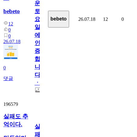
운
bebeto
토
요
bebeto
26.07.18
12
0
12
일
0
에
0
26.07.18
인
증
합
니
0
다
댓글
ㆍ
196579
실패도 추
억이다.
실
패