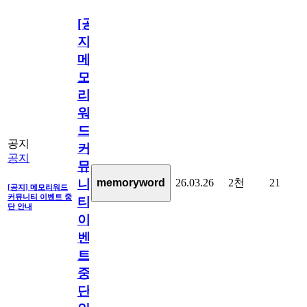
[공
지]
메
모
리
워
드
공지
커
공지
뮤
26.03.26
2천
21
memoryword
니
[공지] 메모리워드
커뮤니티 이벤트 중
티
단 안내
이
벤
트
중
단