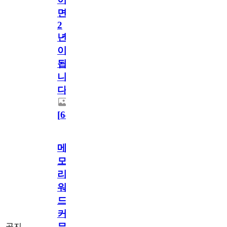
면
2
년
이
됩
니
다.
[
64
]
메
모
리
워
드
커
뮤
공지