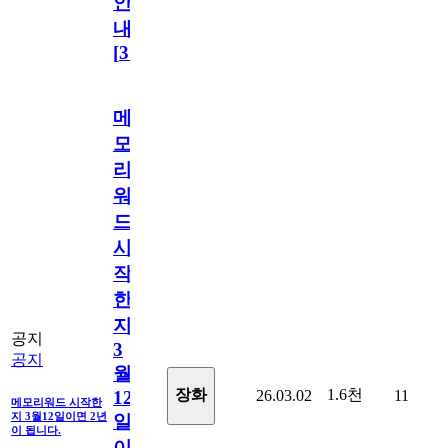
안
내
[
31
]
메
모
리
워
드
시
작
한
지
공지
3
공지
월
1.6천
장화
26.03.02
11
12
메모리워드 시작한
지 3월12일이면 2년
일
이 됩니다.
이