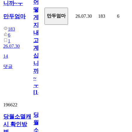
어
니까~ㅜ
떻
만두엄마
만두엄마
26.07.30
183
6
게
지
183
내
6
고
1
26.07.30
계
십
14
니
댓글
까
~
ㅜ
[
14
]
196622
당
당월소멸캐
월
시 확인방
소
법