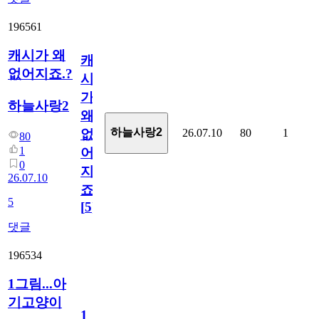
196561
캐시가 왜
캐
없어지죠.?
시
가
하늘사랑2
왜
하늘사랑2
26.07.10
80
1
없
80
1
어
0
지
26.07.10
죠.?
5
[
5
]
댓글
196534
1그림...아
기고양이
1