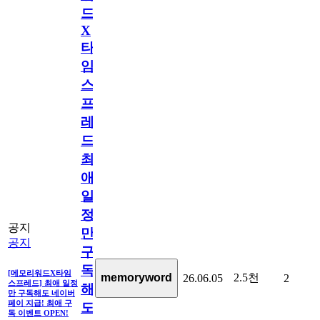
드
X
타
임
스
프
레
드]
최
애
일
정
공지
만
공지
구
독
[메모리워드X타임
2.5천
memoryword
26.06.05
2
스프레드] 최애 일정
해
만 구독해도 네이버
페이 지급! 최애 구
도
독 이벤트 OPEN!