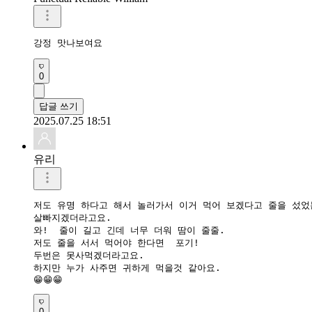
강정 맛나보여요
0
답글 쓰기
2025.07.25 18:51
유리
저도 유명 하다고 해서 놀러가서 이거 먹어 보겠다고 줄을 섰었
살빠지겠더라고요. 

와!  줄이 길고 긴데 너무 더워 땀이 줄줄.

저도 줄을 서서 먹어야 한다면  포기!

두번은 못사먹겠더라고요. 

하지만 누가 사주면 귀하게 먹을것 같아요. 

😁😁😁
0