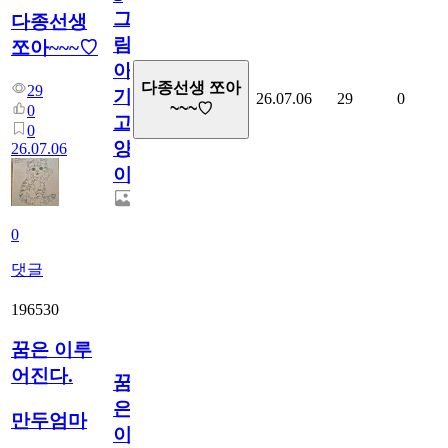
그
다종선생
림...
쪼아~~~♡
아
다종선생 쪼아
29
기
26.07.06
29
0
~~~♡
0
고
0
양
26.07.06
이
0
댓글
196530
꿈은 이루
어진다.
꿈
은
만두엄마
이