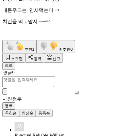
내돈주고는 안사먹는다 ㅋ
치킨을 먹고말지~~~^^
추천
1
비추천
0
스크랩
공유
신고
목록
댓글
9
사진첨부
등록
추천순
최신순
등록순
Punctual Reliable William