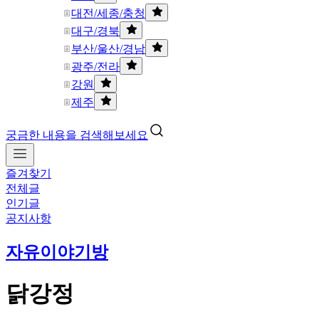
대전/세종/충청
대구/경북
부산/울산/경남
광주/전라
강원
제주
궁금한 내용을 검색해보세요
즐겨찾기
전체글
인기글
공지사항
자유이야기방
닭강정