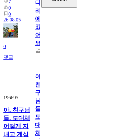
7
다
0
리
0
에
26.08.05
갔
어
요.
0
댓글
아.
친
구
196695
님
들.
아. 친구님
도
들. 도대체
대
어떻게 지
체
내고 계십