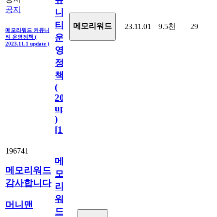
공지
니
티
메모리워드
23.11.01
9.5천
29
메모리워드 커뮤니
운
티 운영정책 (
2023.11.1 update )
영
정
책
(
2023.11.1
update
)
[
110
]
196741
메
메모리워드
모
감사합니다
리
워
머니맨
드