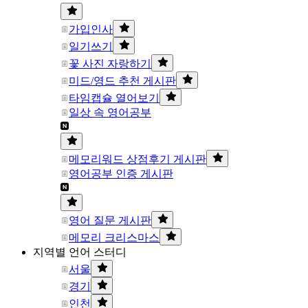
가입인사
일기쓰기
꽃 사진 자랑하기
미드/영드 추천 게시판
타임캡슐 열어보기
일상 속 영어공부
메모리워드 상점후기 게시판
영어공부 인증 게시판
영어 질문 게시판
메모리 크리스마스
지역별 언어 스터디
서울
경기
인천