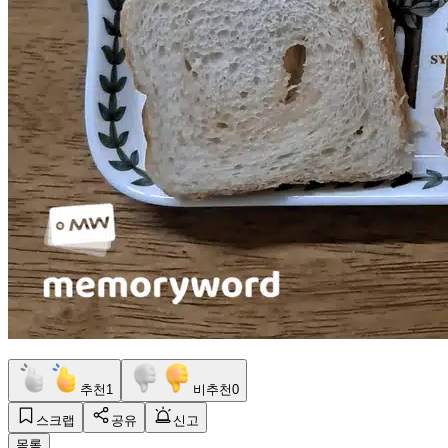
추천
1
비추천
0
스크랩
공유
신고
목록