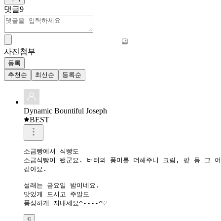
댓글
9
사진첨부
등록
추천순
최신순
등록순
Dynamic Bountiful Joseph
BEST
소금빵에서 식빵도 

소금식빵이 됐군요. 버터의 풍미를 더해주니 크림, 팥 등 그 어
같아요.

설래는 금요일 밤이네요. 

맛있게 드시고 주말도 

풍성하게 지내세요^----^♡