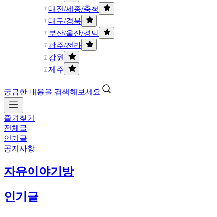
대전/세종/충청
대구/경북
부산/울산/경남
광주/전라
강원
제주
궁금한 내용을 검색해보세요
즐겨찾기
전체글
인기글
공지사항
자유이야기방
인기글