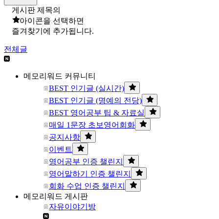
게시판 제목의
아이콘을 선택하면
즐겨찾기에 추가됩니다.
전체글
메모리워드 커뮤니티
BEST 인기글 (실시간)
BEST 인기글 (명예의 전당)
BEST 영어공부 팁 & 자료실
매일 1문장 초보영어회화
공지사항
이벤트
영어공부 인증 챌린지
영어말하기 인증 챌린지
회화 수업 인증 챌린지
메모리워드 게시판
자유이야기방