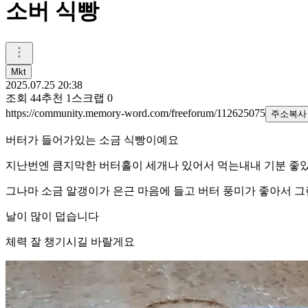
소버 식빵
Mkt
2025.07.25 20:38
조회
44
추천
1
스크랩
0
https://community.memory-word.com/freeforum/112625075
주소복사
버터가 들어가있는 소금 식빵이예요
지난번엔 큼지막한 버터홀이 세개나 있어서 먹는내내 기분 좋
그나마 소금 알갱이가 은근 마음에 들고 버터 풍미가 좋아서 
날이 많이 덥습니다
체력 잘 챙기시길 바랄게요