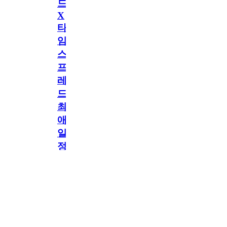
드
X
타
임
스
프
레
드]
최
애
일
정
공지
만
공지
구
독
[메모리워드X타임
2.5천
memoryword
26.06.05
2
스프레드] 최애 일정
해
만 구독해도 네이버
페이 지급! 최애 구
도
독 이벤트 OPEN!
네