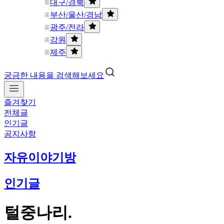
대구/경북
부산/울산/경남
광주/전라
강원
제주
궁금한 내용을 검색해보세요
즐겨찾기
전체글
인기글
공지사항
자유이야기방
인기글
털중나리.