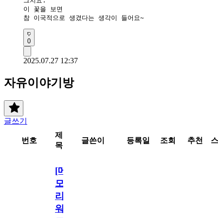
그치요.

이 꽃을 보면

참 이국적으로 생겼다는 생각이 들어요~
0
2025.07.27 12:37
자유이야기방
글쓰기
제
번호
글쓴이
등록일
조회
추천
목
[메
모
리
워