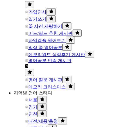
가입인사
일기쓰기
꽃 사진 자랑하기
미드/영드 추천 게시판
타임캡슐 열어보기
일상 속 영어공부
메모리워드 상점후기 게시판
영어공부 인증 게시판
영어 질문 게시판
메모리 크리스마스
지역별 언어 스터디
서울
경기
인천
대전/세종/충청