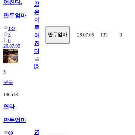
어진다.
꿈
은
만두엄마
이
루
133
3
만두엄마
26.07.05
133
3
어
0
진
26.07.05
다.
[
5
]
5
댓글
196513
연타
만두엄마
연
69