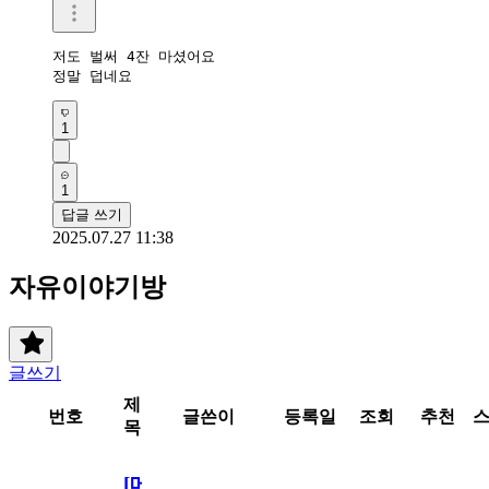
저도 벌써 4잔 마셨어요

정말 덥네요
1
1
답글 쓰기
2025.07.27 11:38
자유이야기방
글쓰기
제
번호
글쓴이
등록일
조회
추천
목
[메