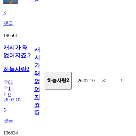
3
댓글
196561
캐시가 왜
캐
없어지죠.?
시
가
하늘사랑2
왜
하늘사랑2
26.07.10
81
1
없
81
1
어
0
지
26.07.10
죠.?
5
[
5
]
댓글
196534