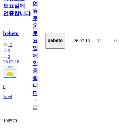
여
토요일에
유
인증합니다
로
ㆍ
운
bebeto
토
요
bebeto
26.07.18
12
0
12
일
0
에
0
26.07.18
인
증
합
니
0
다
댓글
ㆍ
196579