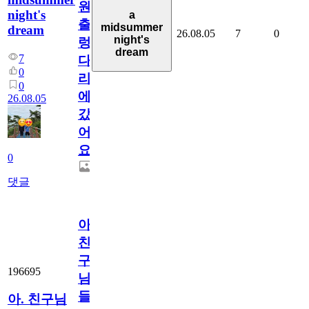
원
night's
a
출
midsummer
dream
26.08.05
7
0
night's
렁
dream
7
다
0
리
0
에
26.08.05
갔
어
요.
0
댓글
아.
친
구
196695
님
들.
아. 친구님