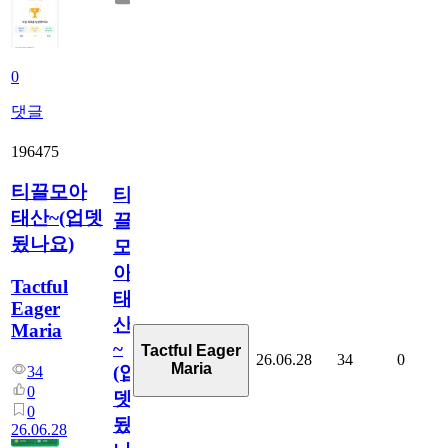
0
댓글
196475
티끌모아
티
태산~(업뎃
끌
됬나요)
모
아
Tactful
태
Eager
산
Maria
~
Tactful Eager
26.06.28
34
0
Maria
(업
34
0
뎃
0
됬
26.06.28