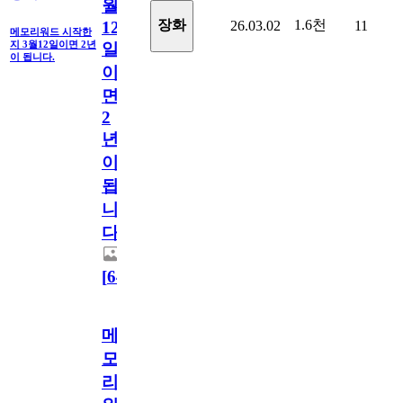
월
1.6천
장화
26.03.02
11
12
메모리워드 시작한
지 3월12일이면 2년
일
이 됩니다.
이
면
2
년
이
됩
니
다.
[
64
]
메
모
리