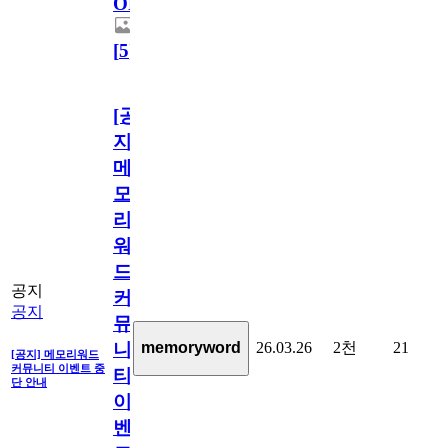
OPEN!
[
5
]
[공
지]
메
모
리
워
드
공지
커
공지
뮤
26.03.26
2천
21
memoryword
니
[공지] 메모리워드
커뮤니티 이벤트 중
티
단 안내
이
벤