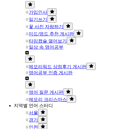
가입인사
일기쓰기
꽃 사진 자랑하기
미드/영드 추천 게시판
타임캡슐 열어보기
일상 속 영어공부
메모리워드 상점후기 게시판
영어공부 인증 게시판
영어 질문 게시판
메모리 크리스마스
지역별 언어 스터디
서울
경기
인천