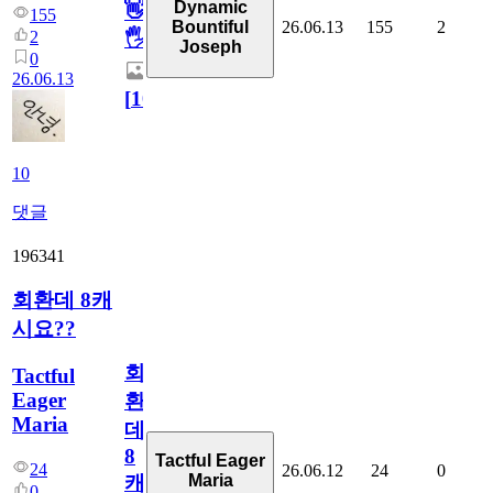
Dynamic
👋
155
26.06.13
155
2
Bountiful
2
🖐
Joseph
0
26.06.13
[
10
]
10
댓글
196341
회환데 8캐
시요??
회
Tactful
Eager
환
Maria
데
8
Tactful Eager
24
26.06.12
24
0
Maria
캐
0