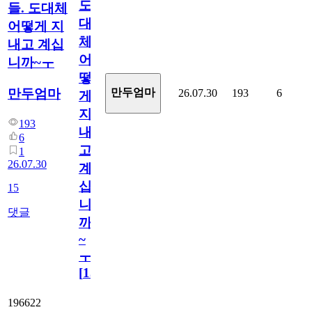
도
들. 도대체
대
어떻게 지
체
내고 계십
어
니까~ㅜ
떻
만두엄마
만두엄마
26.07.30
193
6
게
지
193
내
6
고
1
26.07.30
계
십
15
니
댓글
까
~
ㅜ
[
15
]
196622