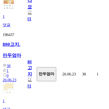
나
요)
1
[
1
]
댓글
196437
800고지.
만두엄마
800
38
고
1
지.
만두엄마
26.06.23
38
1
0
26.06.23
[
1
]
1