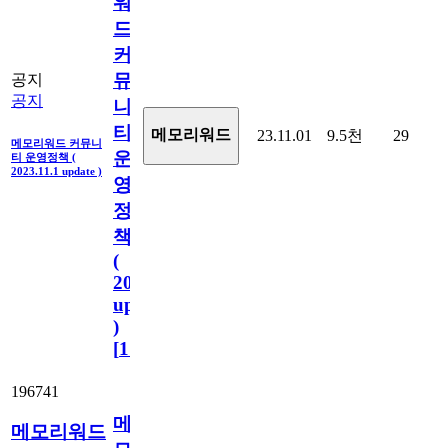
워
드
커
뮤
공지
공지
니
티
메모리워드
23.11.01
9.5천
29
메모리워드 커뮤니
운
티 운영정책 (
2023.11.1 update )
영
정
책
(
2023.11.1
update
)
[
110
]
196741
메
메모리워드