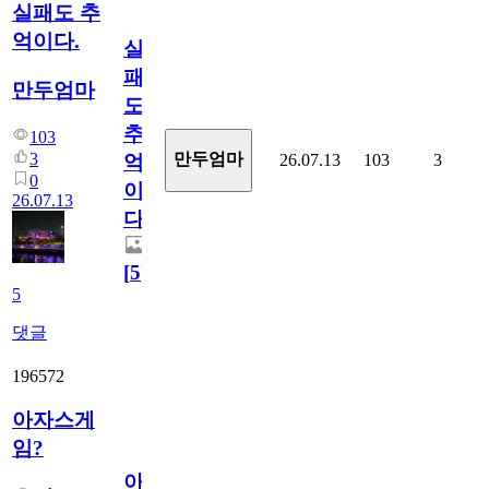
실패도 추
억이다.
실
패
만두엄마
도
추
103
3
만두엄마
26.07.13
103
3
억
0
이
26.07.13
다.
[
5
]
5
댓글
196572
아자스게
임?
아