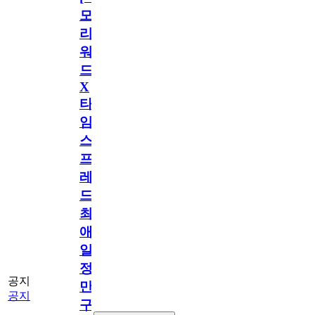
모
리
워
드
X
타
임
스
프
레
드]
최
애
일
정
공지
만
공지
구