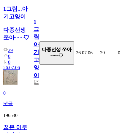
1그림...아
기고양이
1
그
다종선생
림...
쪼아~~~♡
아
다종선생 쪼아
29
기
26.07.06
29
0
~~~♡
0
고
0
양
26.07.06
이
0
댓글
196530
꿈은 이루