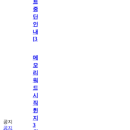
트
중
단
안
내
[
31
]
메
모
리
워
드
시
작
한
지
공지
3
공지