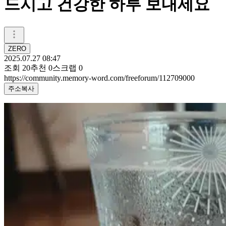
드시고 건강한 하루 보내세요
ZERO
2025.07.27 08:47
조회
20
추천
0
스크랩
0
https://community.memory-word.com/freeforum/112709000
주소복사