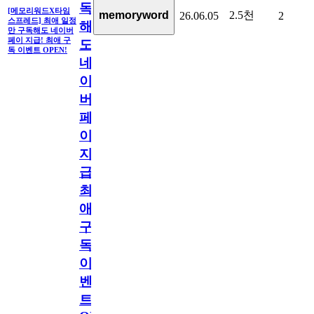
독
[메모리워드X타임
2.5천
memoryword
26.06.05
2
스프레드] 최애 일정
해
만 구독해도 네이버
페이 지급! 최애 구
도
독 이벤트 OPEN!
네
이
버
페
이
지
급!
최
애
구
독
이
벤
트