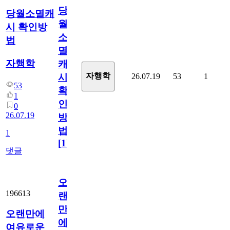
당
당월소멸캐
월
시 확인방
소
법
멸
자행학
캐
자행학
26.07.19
53
1
시
53
확
1
인
0
26.07.19
방
법
1
[
1
]
댓글
오
196613
랜
만
오랜만에
에
여유로운