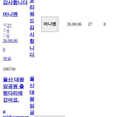
모
감사합니다
리
워
머니맨
드
머니맨
26.08.06
27
0
27
감
0
사
0
26.08.06
합
니
0
다
댓글
196730
울
울산 대왕
산
암공원 출
대
렁다리에
왕
갔어요.
암
a
공
midsummer