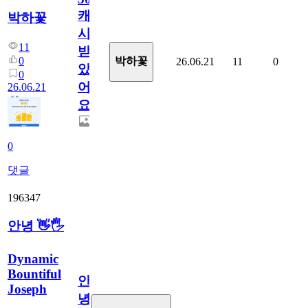
캐
박하꽃
시
11
받
0
박하꽃
26.06.21
11
0
았
0
어
26.06.21
요.
0
댓글
196347
안녕 👋🖐
Dynamic
Bountiful
안
Joseph
녕