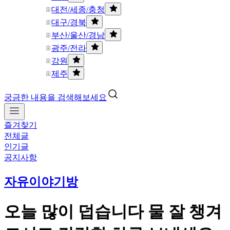
대전/세종/충청
대구/경북
부산/울산/경남
광주/전라
강원
제주
궁금한 내용을 검색해보세요
즐겨찾기
전체글
인기글
공지사항
자유이야기방
오늘 많이 덥습니다 물 잘 챙겨