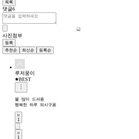
목록
댓글
6
사진첨부
등록
추천순
최신순
등록순
루저웅이
BEST
물 많이 드셔용

행복한 하루 되시구용
1
1