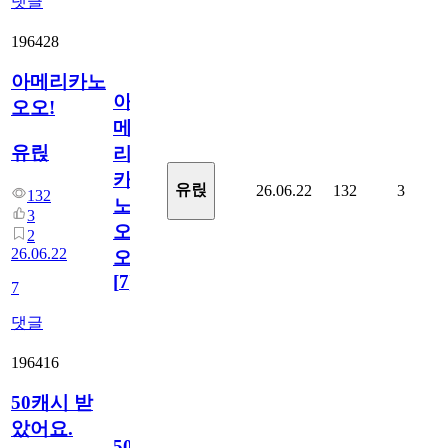
댓글
196428
아메리카노
아
오오!
메
유릱
리
카
유릱
26.06.22
132
3
132
노
3
오
2
26.06.22
오!
[
7
]
7
댓글
196416
50캐시 받
았어요.
50