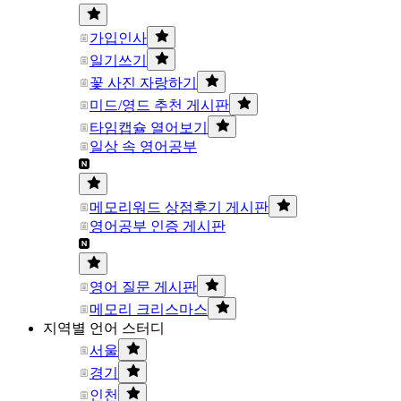
가입인사
일기쓰기
꽃 사진 자랑하기
미드/영드 추천 게시판
타임캡슐 열어보기
일상 속 영어공부
메모리워드 상점후기 게시판
영어공부 인증 게시판
영어 질문 게시판
메모리 크리스마스
지역별 언어 스터디
서울
경기
인천