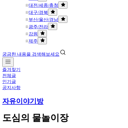
대전/세종/충청
대구/경북
부산/울산/경남
광주/전라
강원
제주
궁금한 내용을 검색해보세요
즐겨찾기
전체글
인기글
공지사항
자유이야기방
도심의 물놀이장