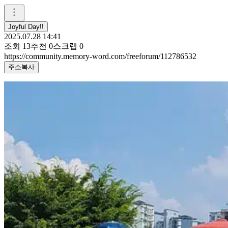
Joyful Day!!
2025.07.28 14:41
조회
13
추천
0
스크랩
0
https://community.memory-word.com/freeforum/112786532
주소복사