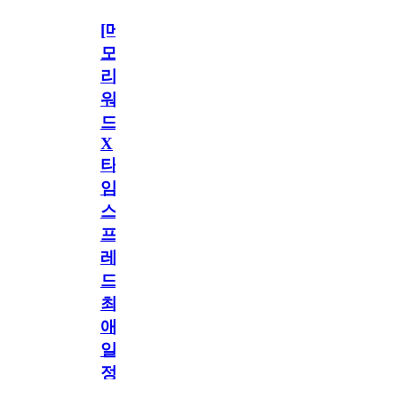
[메
모
리
워
드
X
타
임
스
프
레
드]
최
애
일
정
공지
만