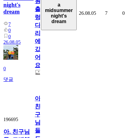
원
night's
a
출
midsummer
dream
26.08.05
7
0
night's
렁
dream
7
다
0
리
0
에
26.08.05
갔
어
요.
0
댓글
아.
친
구
196695
님
들.
아. 친구님