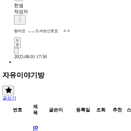
한샘
작성자
맞아요 ㅡㅡ드셔보신듯요  ㅎㅎ
0
2025.08.01 17:50
자유이야기방
글쓰기
제
번호
글쓴이
등록일
조회
추천
목
[메