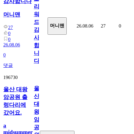
감사합니다
리
워
머니맨
드
머니맨
26.08.06
27
0
27
감
0
사
0
26.08.06
합
니
0
다
댓글
196730
울
울산 대왕
산
암공원 출
대
렁다리에
왕
갔어요.
암
a
공
midsummer