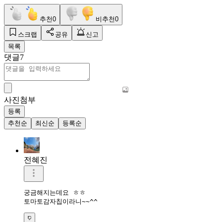
추천
0
비추천
0
스크랩
공유
신고
목록
댓글
7
사진첨부
등록
추천순
최신순
등록순
전혜진
궁금해지는데요 ㅎㅎ

토마토감자칩이라니~~^^