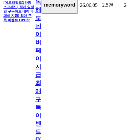
독
[메모리워드X타임
2.5천
memoryword
26.06.05
2
스프레드] 최애 일정
해
만 구독해도 네이버
페이 지급! 최애 구
도
독 이벤트 OPEN!
네
이
버
페
이
지
급!
최
애
구
독
이
벤
트
OPEN!