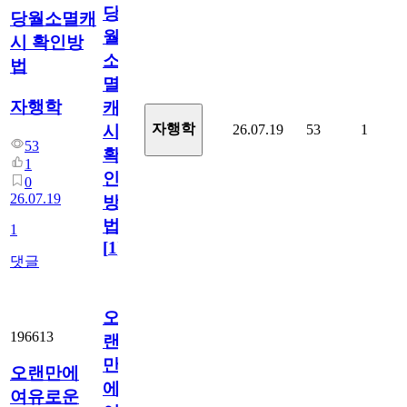
당
당월소멸캐
월
시 확인방
소
법
멸
자행학
캐
자행학
26.07.19
53
1
시
53
확
1
인
0
26.07.19
방
법
1
[
1
]
댓글
오
196613
랜
만
오랜만에
에
여유로운