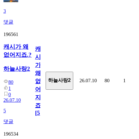
3
댓글
196561
캐시가 왜
캐
없어지죠.?
시
가
하늘사랑2
왜
하늘사랑2
26.07.10
80
1
없
80
1
어
0
지
26.07.10
죠.?
5
[
5
]
댓글
196534