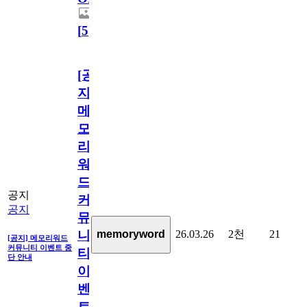
[
5
]
[공
지]
메
모
리
워
드
공지
커
공지
뮤
26.03.26
2천
21
memoryword
니
[공지] 메모리워드
커뮤니티 이벤트 중
티
단 안내
이
벤
트