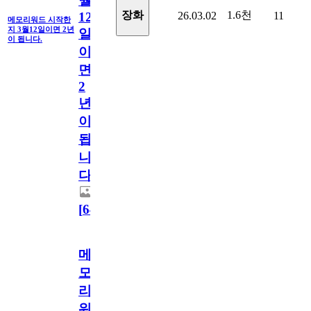
월
1.6천
장화
26.03.02
11
12
메모리워드 시작한
지 3월12일이면 2년
일
이 됩니다.
이
면
2
년
이
됩
니
다.
[
64
]
메
모
리
워