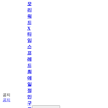
모
리
워
드
X
타
임
스
프
레
드]
최
애
일
정
공지
만
공지
구