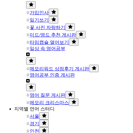
가입인사
일기쓰기
꽃 사진 자랑하기
미드/영드 추천 게시판
타임캡슐 열어보기
일상 속 영어공부
메모리워드 상점후기 게시판
영어공부 인증 게시판
영어 질문 게시판
메모리 크리스마스
지역별 언어 스터디
서울
경기
인천