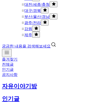
대전/세종/충청
대구/경북
부산/울산/경남
광주/전라
강원
제주
궁금한 내용을 검색해보세요
즐겨찾기
전체글
인기글
공지사항
자유이야기방
인기글