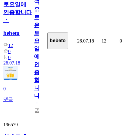
여
토요일에
유
인증합니다
로
ㆍ
운
bebeto
토
요
bebeto
26.07.18
12
0
12
일
0
에
0
26.07.18
인
증
합
니
0
다
댓글
ㆍ
196579