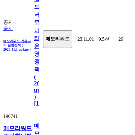
드
커
뮤
공지
공지
니
티
메모리워드
23.11.01
9.5천
29
메모리워드 커뮤니
운
티 운영정책 (
2023.11.1 update )
영
정
책
(
2023.11.1
update
)
[
110
]
196741
메
메모리워드
모