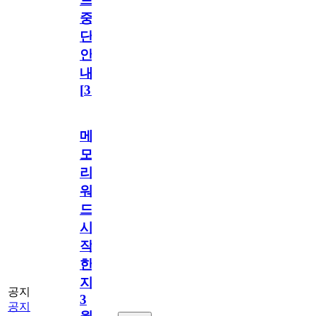
중
단
안
내
[
31
]
메
모
리
워
드
시
작
한
지
공지
3
공지