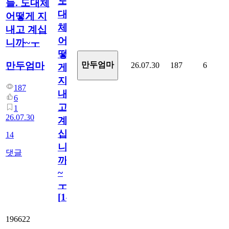
도
들. 도대체
대
어떻게 지
체
내고 계십
어
니까~ㅜ
떻
만두엄마
만두엄마
26.07.30
187
6
게
지
187
내
6
고
1
26.07.30
계
십
14
니
댓글
까
~
ㅜ
[
14
]
196622