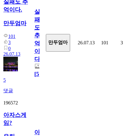
실패도 추
억이다.
실
패
만두엄마
도
추
101
3
만두엄마
26.07.13
101
3
억
0
이
26.07.13
다.
[
5
]
5
댓글
196572
아자스게
임?
아