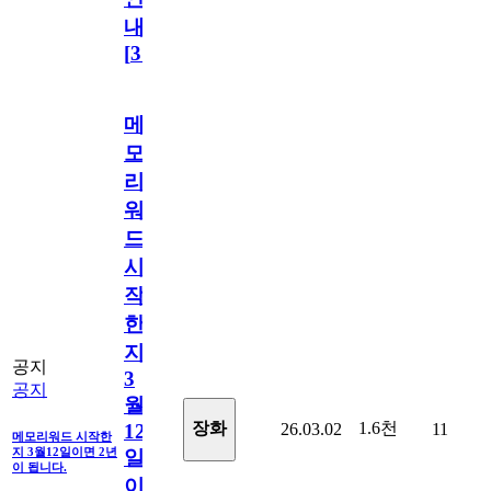
내
[
31
]
메
모
리
워
드
시
작
한
지
공지
3
공지
월
1.6천
장화
26.03.02
11
12
메모리워드 시작한
지 3월12일이면 2년
일
이 됩니다.
이