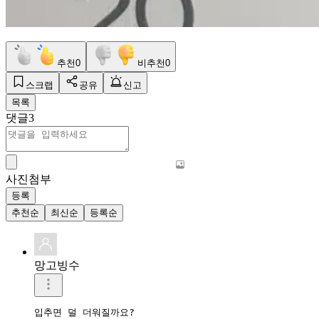
추천
0
비추천
0
스크랩
공유
신고
목록
댓글
3
사진첨부
등록
추천순
최신순
등록순
망고빙수
입추면 덜 더워질까요?