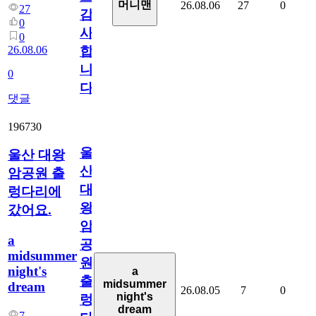
머니맨
26.08.06
27
0
27
감
0
사
0
26.08.06
합
니
0
다
댓글
196730
울
울산 대왕
산
암공원 출
대
렁다리에
왕
갔어요.
암
a
공
midsummer
원
night's
a
출
midsummer
dream
26.08.05
7
0
night's
렁
dream
7