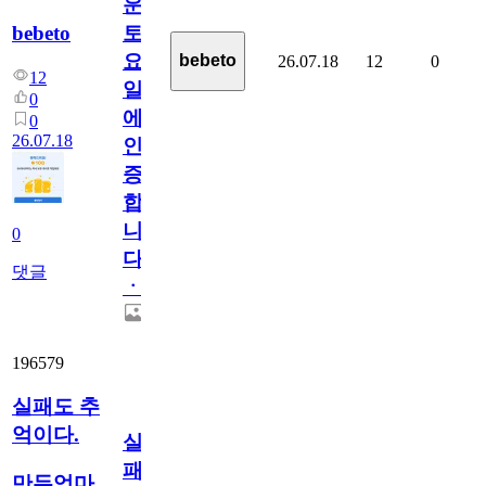
운
bebeto
토
요
bebeto
26.07.18
12
0
12
일
0
에
0
26.07.18
인
증
합
니
0
다
댓글
ㆍ
196579
실패도 추
억이다.
실
패
만두엄마