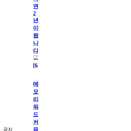
면
2
년
이
됩
니
다.
[
64
]
메
모
리
워
드
커
뮤
공지