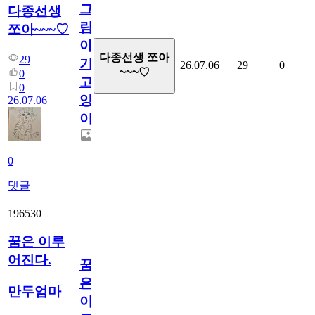
그
다종선생
림...
쪼아~~~♡
아
다종선생 쪼아
29
기
26.07.06
29
0
~~~♡
0
고
0
양
26.07.06
이
0
댓글
196530
꿈은 이루
어진다.
꿈
은
만두엄마
이