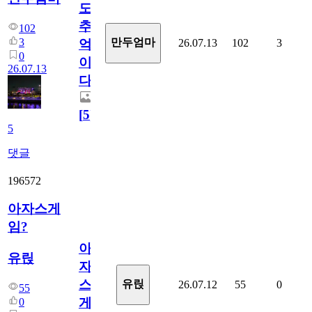
도
추
102
3
만두엄마
26.07.13
102
3
억
0
이
26.07.13
다.
[
5
]
5
댓글
196572
아자스게
임?
아
유릱
자
스
유릱
26.07.12
55
0
55
게
0