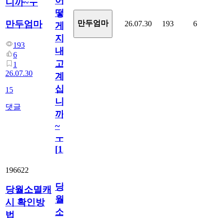
어
니까~ㅜ
떻
만두엄마
만두엄마
26.07.30
193
6
게
지
193
내
6
고
1
26.07.30
계
십
15
니
댓글
까
~
ㅜ
[
15
]
196622
당
당월소멸캐
월
시 확인방
소
법