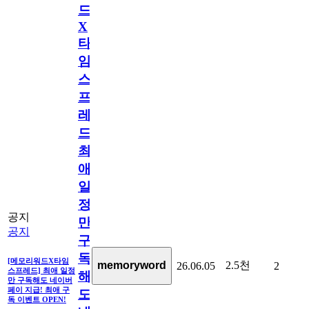
드
X
타
임
스
프
레
드]
최
애
일
정
공지
만
공지
구
독
[메모리워드X타임
2.5천
memoryword
26.06.05
2
스프레드] 최애 일정
해
만 구독해도 네이버
페이 지급! 최애 구
도
독 이벤트 OPEN!