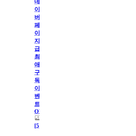
네
이
버
페
이
지
급!
최
애
구
독
이
벤
트
OPEN!
[
5
]