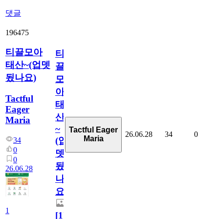
댓글
196475
티끌모아
티
태산~(업뎃
끌
됬나요)
모
아
Tactful
태
Eager
산
Maria
~
Tactful Eager
26.06.28
34
0
Maria
(업
34
0
뎃
0
됬
26.06.28
나
요)
1
[
1
]