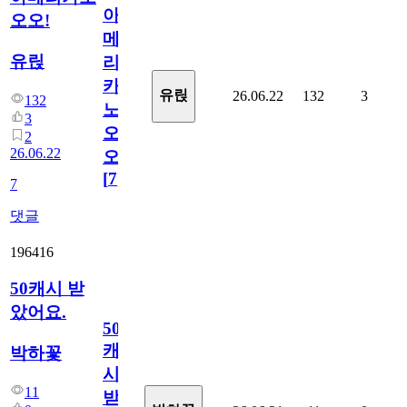
아
오오!
메
유릱
리
카
유릱
26.06.22
132
3
132
노
3
오
2
26.06.22
오!
[
7
]
7
댓글
196416
50캐시 받
았어요.
50
캐
박하꽃
시
11
받