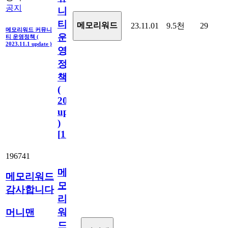
공지
니
티
메모리워드
23.11.01
9.5천
29
메모리워드 커뮤니
운
티 운영정책 (
2023.11.1 update )
영
정
책
(
2023.11.1
update
)
[
110
]
196741
메
메모리워드
모
감사합니다
리
워
머니맨
드