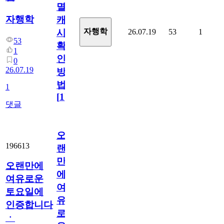
멸
자행학
캐
자행학
26.07.19
53
1
시
53
확
1
인
0
26.07.19
방
법
1
[
1
]
댓글
오
196613
랜
만
오랜만에
에
여유로운
여
토요일에
유
인증합니다
로
ㆍ