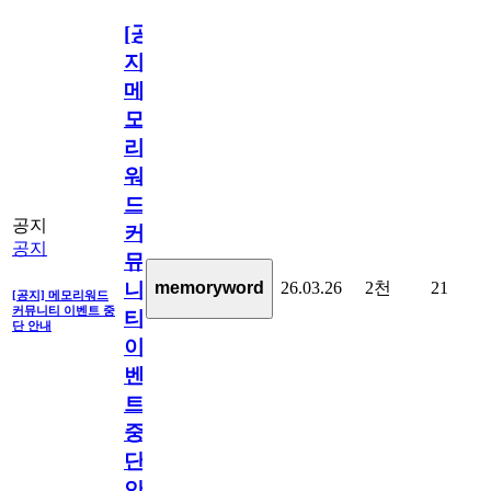
[공
지]
메
모
리
워
드
공지
커
공지
뮤
26.03.26
2천
21
memoryword
니
[공지] 메모리워드
커뮤니티 이벤트 중
티
단 안내
이
벤
트
중
단
안