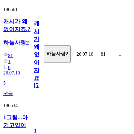
196561
캐시가 왜
캐
없어지죠.?
시
가
하늘사랑2
왜
하늘사랑2
26.07.10
81
1
없
81
1
어
0
지
26.07.10
죠.?
5
[
5
]
댓글
196534
1그림...아
기고양이
1