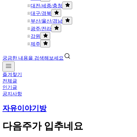
대전/세종/충청
대구/경북
부산/울산/경남
광주/전라
강원
제주
궁금한 내용을 검색해보세요
즐겨찾기
전체글
인기글
공지사항
자유이야기방
다음주가 입추네요