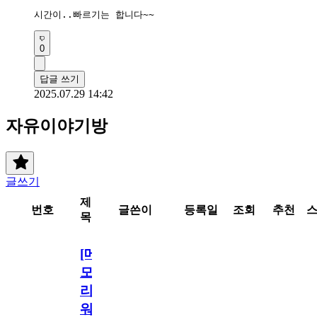
시간이..빠르기는 합니다~~
0
답글 쓰기
2025.07.29 14:42
자유이야기방
글쓰기
제
번호
글쓴이
등록일
조회
추천
목
[메
모
리
워