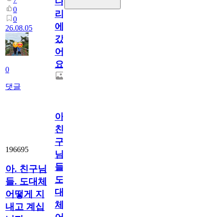
다
0
리
0
에
26.08.05
갔
어
요.
0
댓글
아.
친
구
196695
님
들.
아. 친구님
도
들. 도대체
대
어떻게 지
체
내고 계십