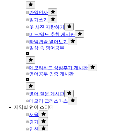
가입인사
일기쓰기
꽃 사진 자랑하기
미드/영드 추천 게시판
타임캡슐 열어보기
일상 속 영어공부
메모리워드 상점후기 게시판
영어공부 인증 게시판
영어 질문 게시판
메모리 크리스마스
지역별 언어 스터디
서울
경기
인천