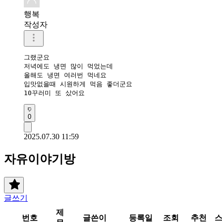
행복
작성자
그랬군요

저녁에도 냉면 많이 먹었는데

올해도 냉면 여러번 먹네요

입맛없을때 시원하게 먹음 좋더군요

10꾸러미 또 샀어요
0
2025.07.30 11:59
자유이야기방
글쓰기
제
번호
글쓴이
등록일
조회
추천