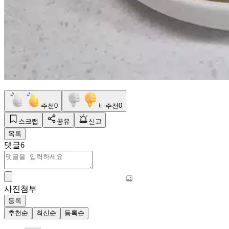
추천
0
비추천
0
스크랩
공유
신고
목록
댓글
6
사진첨부
등록
추천순
최신순
등록순