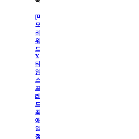
목
[메
모
리
워
드
X
타
임
스
프
레
드]
최
애
일
정