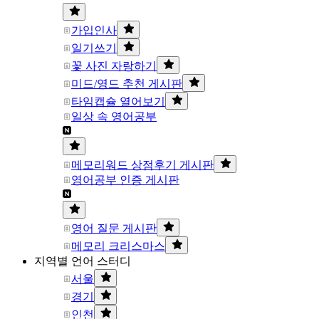
가입인사
일기쓰기
꽃 사진 자랑하기
미드/영드 추천 게시판
타임캡슐 열어보기
일상 속 영어공부
메모리워드 상점후기 게시판
영어공부 인증 게시판
영어 질문 게시판
메모리 크리스마스
지역별 언어 스터디
서울
경기
인천