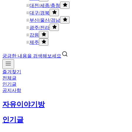
대전/세종/충청
대구/경북
부산/울산/경남
광주/전라
강원
제주
궁금한 내용을 검색해보세요
즐겨찾기
전체글
인기글
공지사항
자유이야기방
인기글