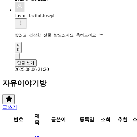
Joyful Tactful Joseph
맛있고 건강한 선물 받으셨네요 축하드려요 ^^
0
답글 쓰기
2025.08.06 21:20
자유이야기방
글쓰기
제
번호
글쓴이
등록일
조회
추천
목