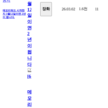
공지
월
1.6천
장화
26.03.02
11
12
메모리워드 시작한
지 3월12일이면 2년
일
이 됩니다.
이
면
2
년
이
됩
니
다.
[
64
]
메
모
리