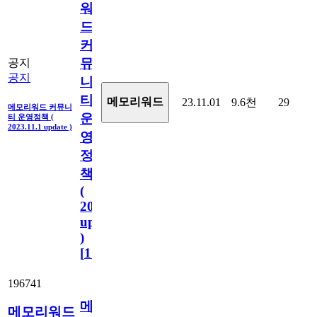
워
드
커
뮤
공지
공지
니
티
메모리워드
23.11.01
9.6천
29
메모리워드 커뮤니
운
티 운영정책 (
2023.11.1 update )
영
정
책
(
2023.11.1
update
)
[
110
]
196741
메
메모리워드