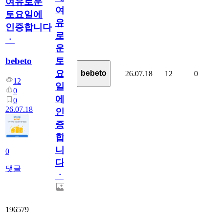
여유로운
여
토요일에
유
인증합니다
로
ㆍ
운
bebeto
토
요
bebeto
26.07.18
12
0
12
일
0
에
0
26.07.18
인
증
합
니
0
다
댓글
ㆍ
196579