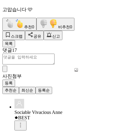
고맙습니다 🩷
추천
0
비추천
0
스크랩
공유
신고
목록
댓글
17
사진첨부
등록
추천순
최신순
등록순
Sociable Vivacious Anne
BEST