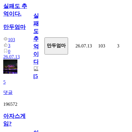
실패도 추
억이다.
실
패
만두엄마
도
추
103
3
만두엄마
26.07.13
103
3
억
0
이
26.07.13
다.
[
5
]
5
댓글
196572
아자스게
임?