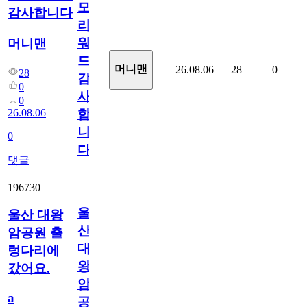
모
감사합니다
리
워
머니맨
드
머니맨
26.08.06
28
0
28
감
0
사
0
26.08.06
합
니
0
다
댓글
196730
울
울산 대왕
산
암공원 출
대
렁다리에
왕
갔어요.
암
a
공