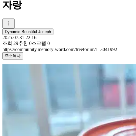
자랑
Dynamic Bountiful Joseph
2025.07.31 22:16
조회
29
추천
0
스크랩
0
https://community.memory-word.com/freeforum/113041992
주소복사