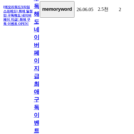
독
[메모리워드X타임
2.5천
memoryword
26.06.05
2
스프레드] 최애 일정
해
만 구독해도 네이버
페이 지급! 최애 구
도
독 이벤트 OPEN!
네
이
버
페
이
지
급!
최
애
구
독
이
벤
트