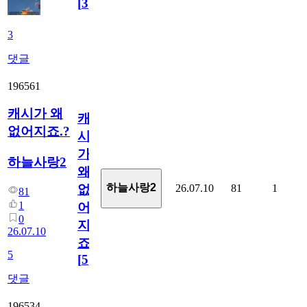
[
3
]
3
댓글
196561
캐시가 왜
캐
없어지죠.?
시
가
하늘사랑2
왜
하늘사랑2
26.07.10
81
1
없
81
1
어
0
지
26.07.10
죠.?
5
[
5
]
댓글
196534