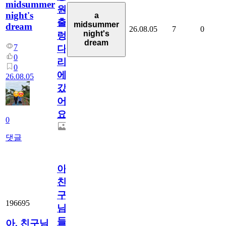
midsummer
원
night's
a
출
midsummer
dream
26.08.05
7
0
night's
렁
dream
7
다
0
리
0
에
26.08.05
갔
어
요.
0
댓글
아.
친
구
196695
님
들.
아. 친구님