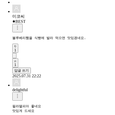
미코씨
BEST
블루베리쨈을 식빵에 발라 먹으면 맛있겠네요.
1
1
답글 쓰기
2025.07.31 22:22
delightful
필라델피아 좋네요 

맛있게 드세요