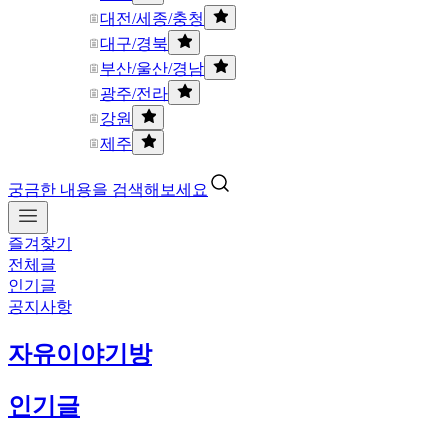
대전/세종/충청
대구/경북
부산/울산/경남
광주/전라
강원
제주
궁금한 내용을 검색해보세요
즐겨찾기
전체글
인기글
공지사항
자유이야기방
인기글