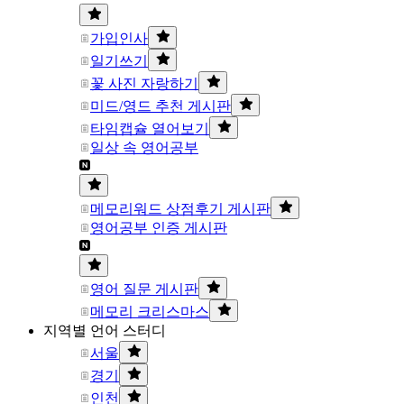
가입인사
일기쓰기
꽃 사진 자랑하기
미드/영드 추천 게시판
타임캡슐 열어보기
일상 속 영어공부
메모리워드 상점후기 게시판
영어공부 인증 게시판
영어 질문 게시판
메모리 크리스마스
지역별 언어 스터디
서울
경기
인천