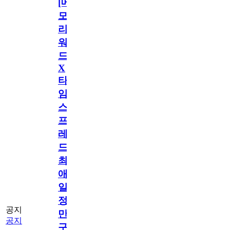
[메
모
리
워
드
X
타
임
스
프
레
드]
최
애
일
정
공지
만
공지
구