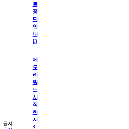
트
중
단
안
내
[
31
]
메
모
리
워
드
시
작
한
지
공지
3