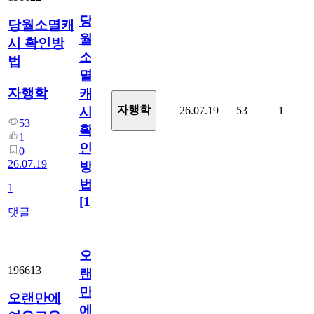
당
당월소멸캐
월
시 확인방
소
법
멸
자행학
캐
자행학
26.07.19
53
1
시
53
확
1
인
0
26.07.19
방
법
1
[
1
]
댓글
오
196613
랜
만
오랜만에
에