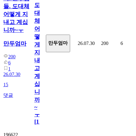
도
들. 도대체
대
어떻게 지
체
내고 계십
어
니까~ㅜ
떻
만두엄마
만두엄마
26.07.30
200
6
게
지
200
내
6
고
1
26.07.30
계
십
15
니
댓글
까
~
ㅜ
[
15
]
196622