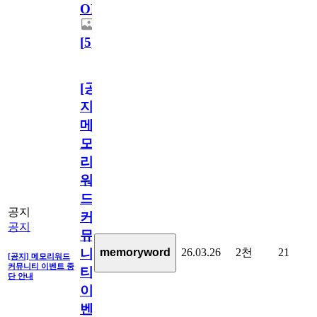
OPEN!
[
5
]
[공
지]
메
모
리
워
드
공지
커
공지
뮤
26.03.26
2천
21
memoryword
니
[공지] 메모리워드
커뮤니티 이벤트 중
티
단 안내
이
벤