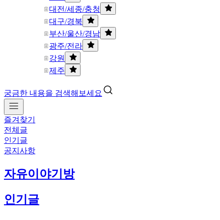
대전/세종/충청
대구/경북
부산/울산/경남
광주/전라
강원
제주
궁금한 내용을 검색해보세요
즐겨찾기
전체글
인기글
공지사항
자유이야기방
인기글