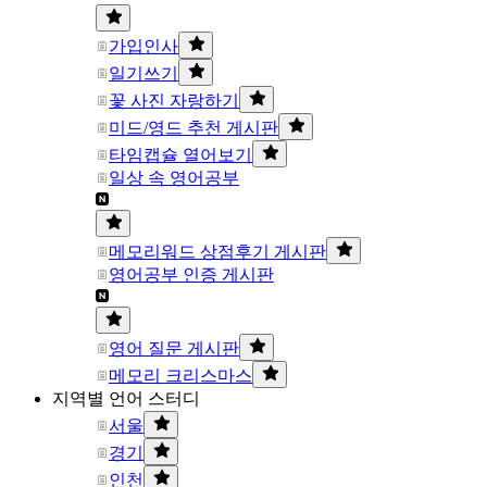
가입인사
일기쓰기
꽃 사진 자랑하기
미드/영드 추천 게시판
타임캡슐 열어보기
일상 속 영어공부
메모리워드 상점후기 게시판
영어공부 인증 게시판
영어 질문 게시판
메모리 크리스마스
지역별 언어 스터디
서울
경기
인천