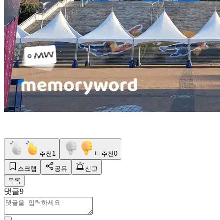
추천
1
비추천
0
스크랩
공유
신고
목록
댓글
9