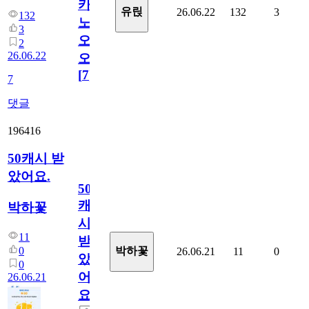
카
유릱
26.06.22
132
3
132
노
3
오
2
26.06.22
오!
[
7
]
7
댓글
196416
50캐시 받
았어요.
50
캐
박하꽃
시
11
받
0
박하꽃
26.06.21
11
0
았
0
어
26.06.21
요.