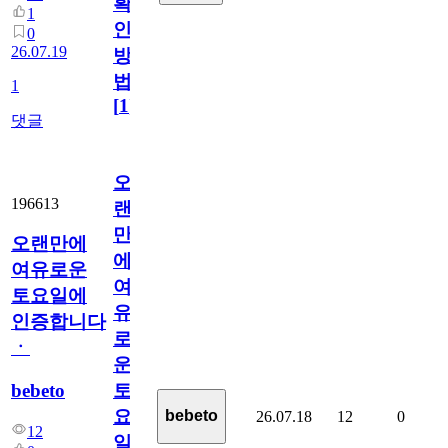
확
1
인
0
26.07.19
방
법
1
[
1
]
댓글
오
196613
랜
만
오랜만에
에
여유로운
여
토요일에
유
인증합니다
로
ㆍ
운
bebeto
토
요
bebeto
26.07.18
12
0
12
일