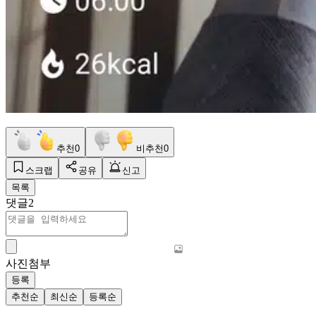
추천
0
비추천
0
스크랩
공유
신고
목록
댓글
2
사진첨부
등록
추천순
최신순
등록순