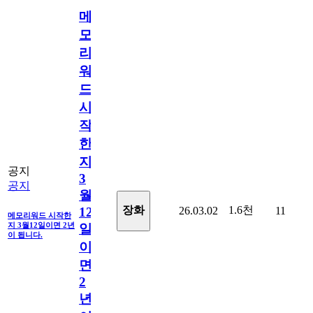
메
모
리
워
드
시
작
한
지
공지
3
공지
월
1.6천
장화
26.03.02
11
12
메모리워드 시작한
지 3월12일이면 2년
일
이 됩니다.
이
면
2
년