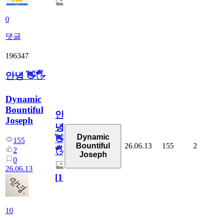
0
댓글
196347
안녕 👋🖐
Dynamic
Bountiful
안
Joseph
녕
Dynamic
👋
155
26.06.13
155
2
Bountiful
2
🖐
Joseph
0
26.06.13
[
10
]
10