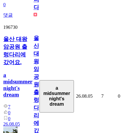
0
다
댓글
196730
울
울산 대왕
산
암공원 출
대
렁다리에
왕
갔어요.
암
a
공
midsummer
원
night's
a
출
midsummer
dream
26.08.05
7
0
night's
렁
dream
7
다
0
리
0
에
26.08.05
갔