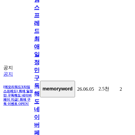
스
프
레
드]
최
애
일
정
공지
만
공지
구
독
[메모리워드X타임
2.5천
memoryword
26.06.05
2
스프레드] 최애 일정
해
만 구독해도 네이버
페이 지급! 최애 구
도
독 이벤트 OPEN!
네
이
버
페