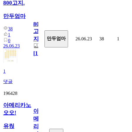
800고지.
만두엄마
800
38
고
1
지.
만두엄마
26.06.23
38
1
0
26.06.23
[
1
]
1
댓글
196428
아메리카노
아
오오!
메
유릱
리