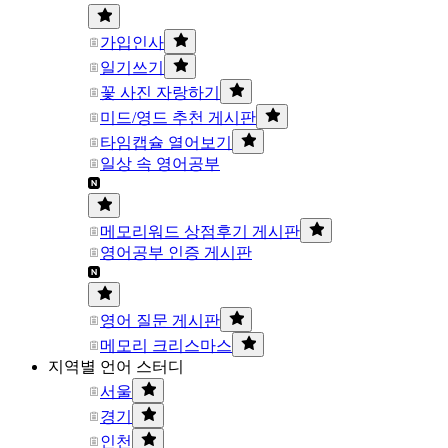
가입인사
일기쓰기
꽃 사진 자랑하기
미드/영드 추천 게시판
타임캡슐 열어보기
일상 속 영어공부
메모리워드 상점후기 게시판
영어공부 인증 게시판
영어 질문 게시판
메모리 크리스마스
지역별 언어 스터디
서울
경기
인천