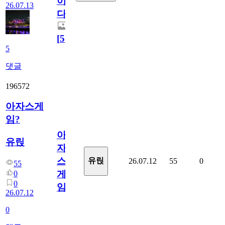
이
26.07.13
다.
[
5
]
5
댓글
196572
아자스게
임?
아
유릱
자
스
유릱
26.07.12
55
0
55
게
0
0
임?
26.07.12
0