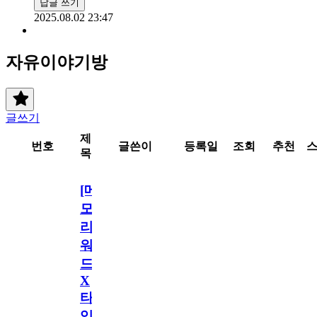
답글 쓰기
2025.08.02 23:47
자유이야기방
글쓰기
제
번호
글쓴이
등록일
조회
추천
목
[메
모
리
워
드
X
타
임