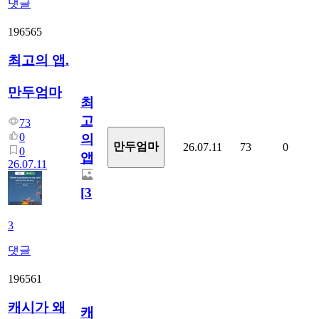
댓글
196565
최고의 앱.
만두엄마
최
고
73
0
의
만두엄마
26.07.11
73
0
0
앱.
26.07.11
[
3
]
3
댓글
196561
캐시가 왜
캐