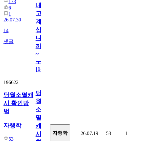
173
내
6
고
1
26.07.30
계
십
14
니
댓글
까
~
ㅜ
[
14
]
196622
당
당월소멸캐
월
시 확인방
소
법
멸
자행학
캐
자행학
26.07.19
53
1
시
53