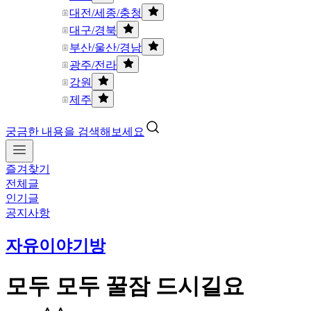
대전/세종/충청
대구/경북
부산/울산/경남
광주/전라
강원
제주
궁금한 내용을 검색해보세요
즐겨찾기
전체글
인기글
공지사항
자유이야기방
모두 모두 꿀잠 드시길요