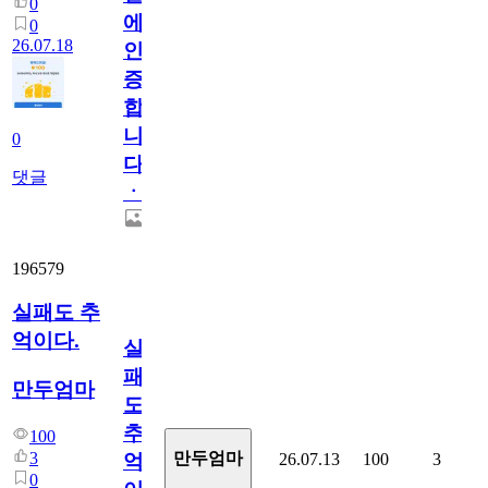
0
에
0
26.07.18
인
증
합
니
0
다
댓글
ㆍ
196579
실패도 추
억이다.
실
패
만두엄마
도
추
100
3
만두엄마
26.07.13
100
3
억
0