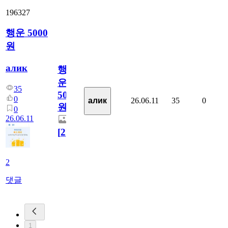
196327
행운 5000
원
алик
행
운
35
5000
0
26.06.11
35
0
алик
원
0
26.06.11
[
2
]
2
댓글
1