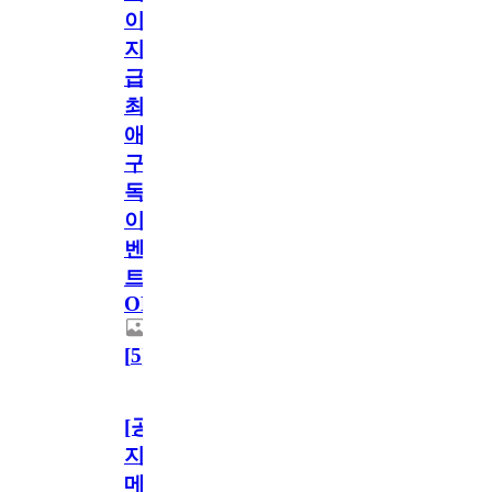
이
지
급!
최
애
구
독
이
벤
트
OPEN!
[
5
]
[공
지]
메