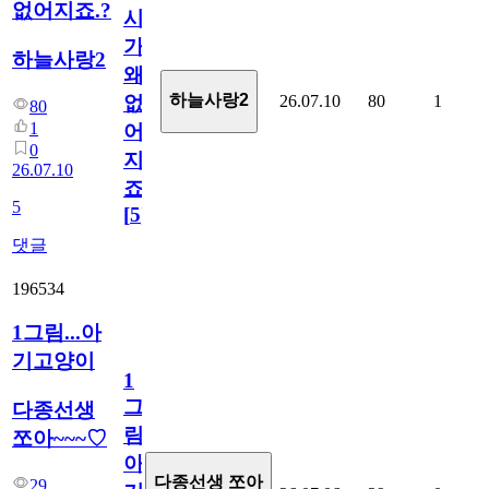
없어지죠.?
시
가
하늘사랑2
왜
하늘사랑2
26.07.10
80
1
없
80
1
어
0
지
26.07.10
죠.?
5
[
5
]
댓글
196534
1그림...아
기고양이
1
그
다종선생
림...
쪼아~~~♡
아
다종선생 쪼아
29