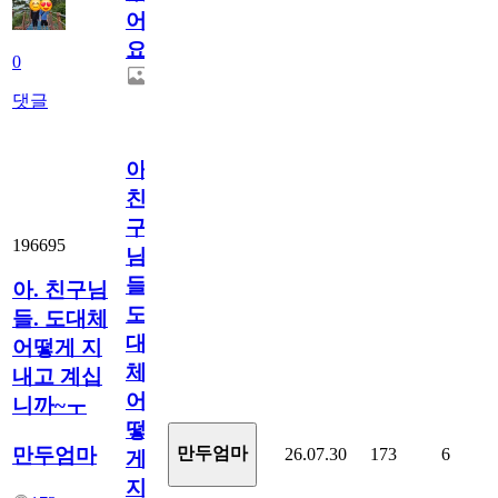
어
요.
0
댓글
아.
친
구
196695
님
들.
아. 친구님
도
들. 도대체
대
어떻게 지
체
내고 계십
어
니까~ㅜ
떻
만두엄마
만두엄마
26.07.30
173
6
게
지