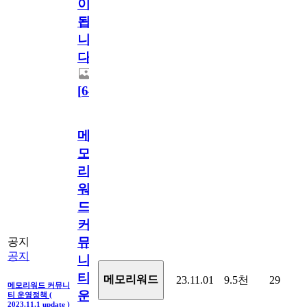
이
됩
니
다.
[
64
]
메
모
리
워
드
커
뮤
공지
공지
니
티
메모리워드
23.11.01
9.5천
29
메모리워드 커뮤니
운
티 운영정책 (
2023.11.1 update )