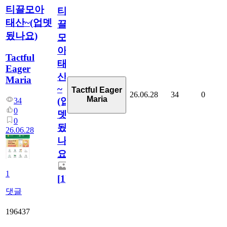
티끌모아
티
태산~(업뎃
끌
됬나요)
모
아
Tactful
태
Eager
산
Maria
~
Tactful Eager
26.06.28
34
0
Maria
(업
34
0
뎃
0
됬
26.06.28
나
요)
1
[
1
]
댓글
196437