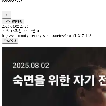
~~~^^
바다사랑태양
2025.08.02 23:25
조회
17
추천
0
스크랩
0
https://community.memory-word.com/freeforum/113174148
주소복사