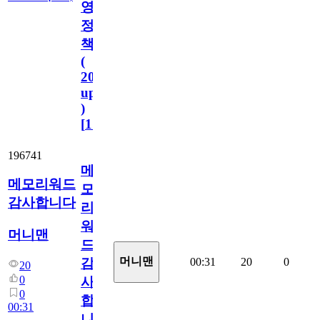
영
정
책
(
2023.11.1
update
)
[
110
]
196741
메
메모리워드
모
감사합니다
리
워
머니맨
드
머니맨
00:31
20
0
감
20
0
사
0
합
00:31
니