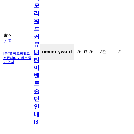
모
리
워
드
공지
커
공지
뮤
26.03.26
2천
21
memoryword
니
[공지] 메모리워드
커뮤니티 이벤트 중
티
단 안내
이
벤
트
중
단
안
내
[
31
]