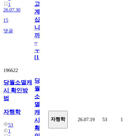
고
1
26.07.30
계
십
15
니
댓글
까
~
ㅜ
[
15
]
196622
당
당월소멸캐
월
시 확인방
소
법
멸
자행학
캐
자행학
26.07.19
53
1
시
53
확
1
인