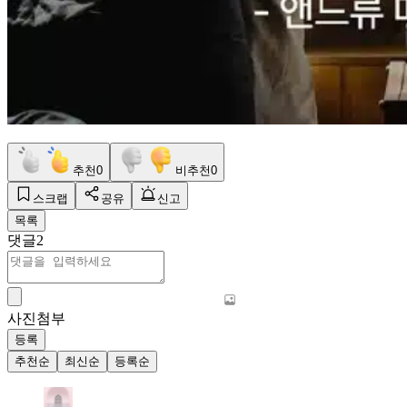
추천
0
비추천
0
스크랩
공유
신고
목록
댓글
2
사진첨부
등록
추천순
최신순
등록순