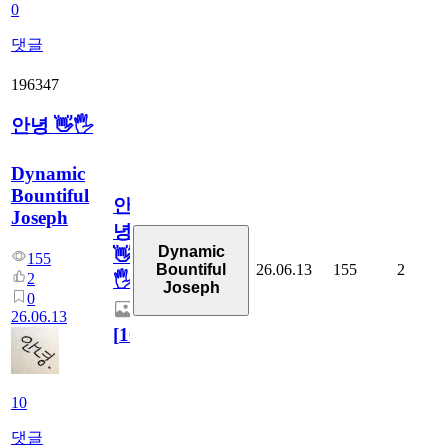
0
댓글
196347
안녕 👋🖐
Dynamic
Bountiful
안
Joseph
녕
Dynamic
👋
155
26.06.13
155
2
Bountiful
2
🖐
Joseph
0
26.06.13
[
10
]
10
댓글