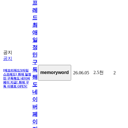
프
레
드]
최
애
일
정
공지
만
공지
구
독
[메모리워드X타임
2.5천
memoryword
26.06.05
2
스프레드] 최애 일정
해
만 구독해도 네이버
페이 지급! 최애 구
도
독 이벤트 OPEN!
네
이
버
페
이