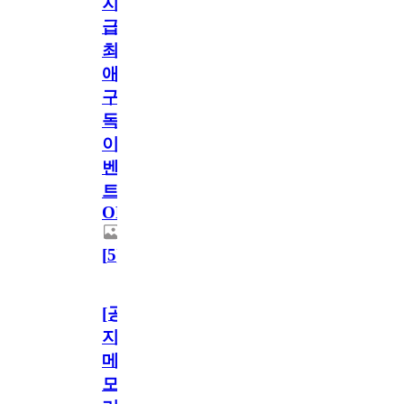
지
급!
최
애
구
독
이
벤
트
OPEN!
[
5
]
[공
지]
메
모