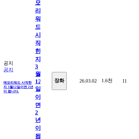
모
리
워
드
시
작
한
지
공지
3
공지
월
1.6천
장화
26.03.02
11
12
메모리워드 시작한
지 3월12일이면 2년
일
이 됩니다.
이
면
2
년
이
됩