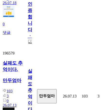
26.07.18
인
증
합
니
0
다
댓글
ㆍ
196579
실패도 추
억이다.
실
패
만두엄마
도
추
103
3
만두엄마
26.07.13
103
3
억
0
이
26.07.13
다.