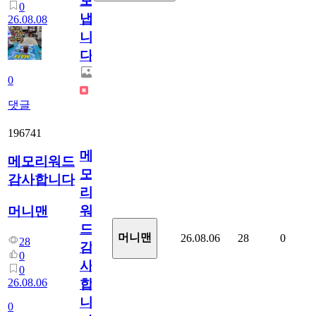
보
0
냅
26.08.08
니
다.
0
댓글
196741
메
메모리워드
모
감사합니다
리
워
머니맨
드
머니맨
26.08.06
28
0
28
감
0
사
0
26.08.06
합
니
0