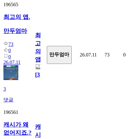
196565
최고의 앱.
만두엄마
최
고
73
0
의
만두엄마
26.07.11
73
0
0
앱.
26.07.11
[
3
]
3
댓글
196561
캐시가 왜
캐
없어지죠.?
시