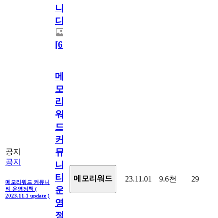
니
다.
[
64
]
메
모
리
워
드
커
뮤
공지
공지
니
티
메모리워드
23.11.01
9.6천
29
메모리워드 커뮤니
운
티 운영정책 (
2023.11.1 update )
영
정