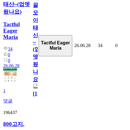
태산~(업뎃
끌
됬나요)
모
아
Tactful
태
Eager
산
Maria
~
Tactful Eager
26.06.28
34
0
Maria
(업
34
0
뎃
0
됬
26.06.28
나
요)
1
[
1
]
댓글
196437
800고지.