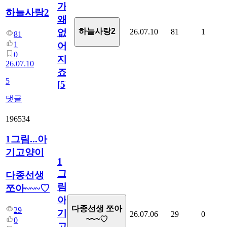
가
하늘사랑2
왜
하늘사랑2
26.07.10
81
1
없
81
1
어
0
지
26.07.10
죠.?
5
[
5
]
댓글
196534
1그림...아
기고양이
1
그
다종선생
림...
쪼아~~~♡
아
다종선생 쪼아
29
기
26.07.06
29
0
~~~♡
0
고