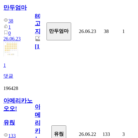
만두엄마
800
38
고
1
지.
만두엄마
26.06.23
38
1
0
26.06.23
[
1
]
1
댓글
196428
아메리카노
아
오오!
메
유릱
리
카
유릱
26.06.22
133
3
133