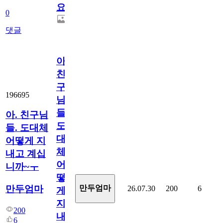
요.
0
댓글
아.
친
구
196695
님
들.
아. 친구님
도
들. 도대체
대
어떻게 지
체
내고 계십
어
니까~ㅜ
떻
만두엄마
만두엄마
26.07.30
200
6
게
지
200
내
6