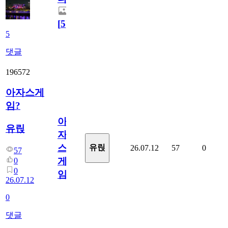
[
5
]
5
댓글
196572
아자스게
임?
아
유릱
자
스
유릱
26.07.12
57
0
57
게
0
0
임?
26.07.12
0
댓글