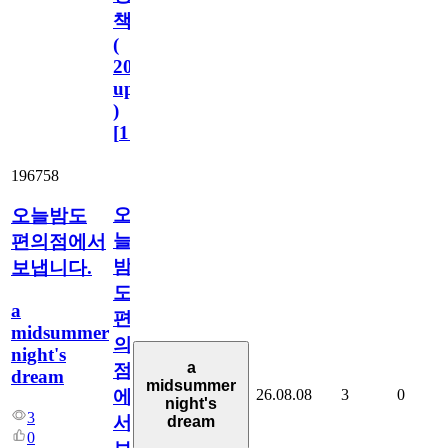
책
(
2023.11.1
update
)
[
110
]
196758
오
오늘밤도
늘
편의점에서
밤
보냅니다.
도
a
편
midsummer
의
night's
a
점
dream
midsummer
26.08.08
3
0
에
night's
3
서
dream
0