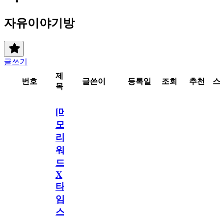
자유이야기방
글쓰기
제
번호
글쓴이
등록일
조회
추천
목
[메
모
리
워
드
X
타
임
스