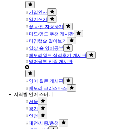
가입인사
일기쓰기
꽃 사진 자랑하기
미드/영드 추천 게시판
타임캡슐 열어보기
일상 속 영어공부
메모리워드 상점후기 게시판
영어공부 인증 게시판
영어 질문 게시판
메모리 크리스마스
지역별 언어 스터디
서울
경기
인천
대전/세종/충청