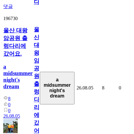
다
댓글
196730
울
울산 대왕
산
암공원 출
대
렁다리에
왕
갔어요.
암
a
공
midsummer
원
night's
a
출
midsummer
dream
26.08.05
8
0
night's
렁
dream
8
다
0
리
0
에
26.08.05
갔
어