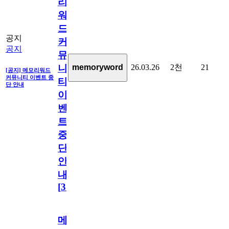
리
워
드
공지
커
공지
뮤
26.03.26
2천
21
memoryword
니
[공지] 메모리워드
커뮤니티 이벤트 중
티
단 안내
이
벤
트
중
단
안
내
[
31
]
메