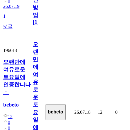
0
26.07.19
방
법
1
[
1
]
댓글
오
196613
랜
만
오랜만에
에
여유로운
여
토요일에
유
인증합니다
로
ㆍ
운
bebeto
토
요
bebeto
26.07.18
12
0
12
일
0
에
0