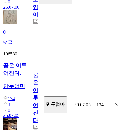
0
양
26.07.06
이
0
댓글
196530
꿈은 이루
어진다.
꿈
은
만두엄마
이
루
134
3
만두엄마
26.07.05
134
3
어
0
진
26.07.05
다.