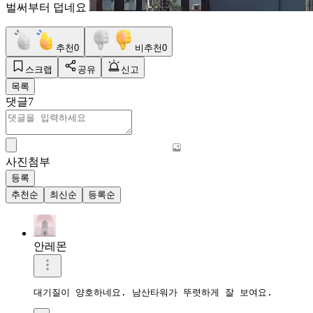
벌써부터 덥네요
추천
0
비추천
0
스크랩
공유
신고
목록
댓글
7
사진첨부
등록
추천순
최신순
등록순
안레몬
대기질이 양호하네요. 남산타워가 뚜렷하게 잘 보여요. 