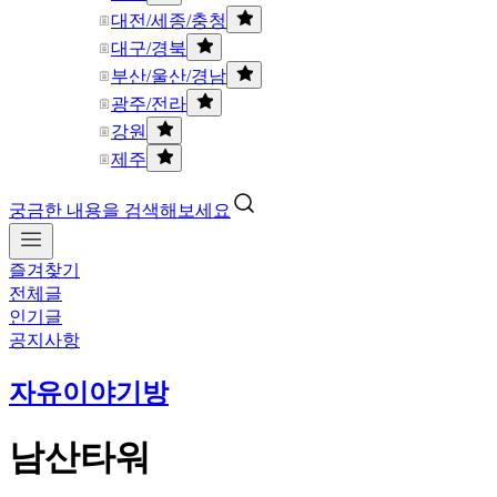
대전/세종/충청
대구/경북
부산/울산/경남
광주/전라
강원
제주
궁금한 내용을 검색해보세요
즐겨찾기
전체글
인기글
공지사항
자유이야기방
남산타워