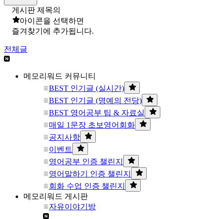
게시판 제목의
아이콘을 선택하면
즐겨찾기에 추가됩니다.
전체글
메모리워드 커뮤니티
BEST 인기글 (실시간)
BEST 인기글 (명예의 전당)
BEST 영어공부 팁 & 자료실
매일 1문장 초보영어회화
공지사항
이벤트
영어공부 인증 챌린지
영어말하기 인증 챌린지
회화 수업 인증 챌린지
메모리워드 게시판
자유이야기방