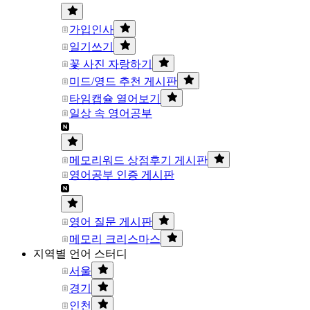
가입인사
일기쓰기
꽃 사진 자랑하기
미드/영드 추천 게시판
타임캡슐 열어보기
일상 속 영어공부
메모리워드 상점후기 게시판
영어공부 인증 게시판
영어 질문 게시판
메모리 크리스마스
지역별 언어 스터디
서울
경기
인천