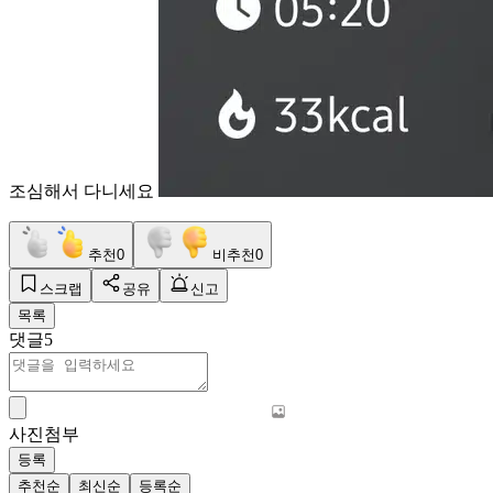
조심해서 다니세요
추천
0
비추천
0
스크랩
공유
신고
목록
댓글
5
사진첨부
등록
추천순
최신순
등록순