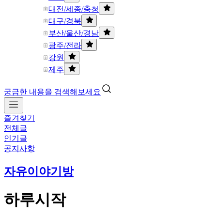
대전/세종/충청
대구/경북
부산/울산/경남
광주/전라
강원
제주
궁금한 내용을 검색해보세요
즐겨찾기
전체글
인기글
공지사항
자유이야기방
하루시작