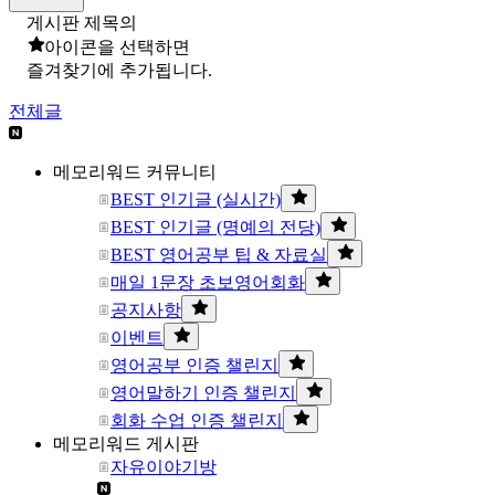
게시판 제목의
아이콘을 선택하면
즐겨찾기에 추가됩니다.
전체글
메모리워드 커뮤니티
BEST 인기글 (실시간)
BEST 인기글 (명예의 전당)
BEST 영어공부 팁 & 자료실
매일 1문장 초보영어회화
공지사항
이벤트
영어공부 인증 챌린지
영어말하기 인증 챌린지
회화 수업 인증 챌린지
메모리워드 게시판
자유이야기방