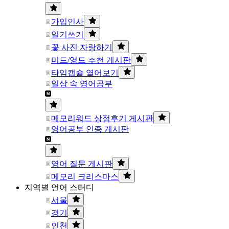
가입인사
일기쓰기
꽃 사진 자랑하기
미드/영드 추천 게시판
타임캡슐 열어보기
일상 속 영어공부
메모리워드 상점후기 게시판
영어공부 인증 게시판
영어 질문 게시판
메모리 크리스마스
지역별 언어 스터디
서울
경기
인천