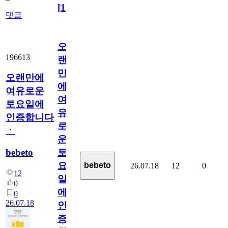
[
1
]
댓글
오
196613
랜
만
오랜만에
에
여유로운
여
토요일에
유
인증합니다
로
ㆍ
운
bebeto
토
요
bebeto
26.07.18
12
0
12
일
0
에
0
26.07.18
인
증