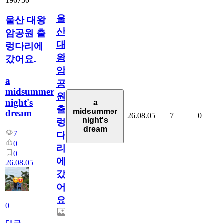
196730
울
울산 대왕
산
암공원 출
대
렁다리에
왕
갔어요.
암
a
공
midsummer
원
night's
a
출
midsummer
dream
26.08.05
7
0
night's
렁
dream
7
다
0
리
0
에
26.08.05
갔
어
요.
0
댓글