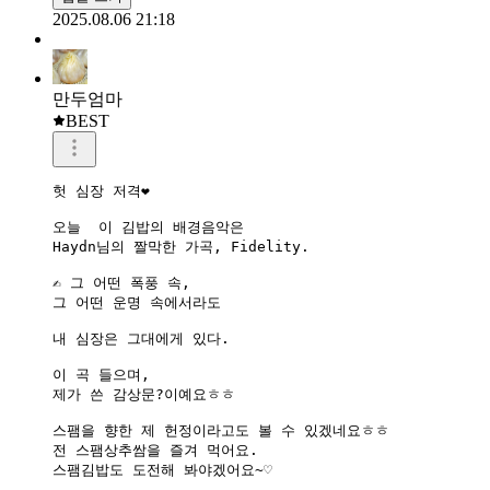
2025.08.06 21:18
만두엄마
BEST
헛 심장 저격❤️

오늘  이 김밥의 배경음악은

Haydn님의 짤막한 가곡, Fidelity.

✍️ 그 어떤 폭풍 속,

그 어떤 운명 속에서라도

내 심장은 그대에게 있다.

이 곡 들으며,

제가 쓴 감상문?이예요ㅎㅎ

스팸을 향한 제 헌정이라고도 볼 수 있겠네요ㅎㅎ

전 스팸상추쌈을 즐겨 먹어요.

스팸김밥도 도전해 봐야겠어요~♡