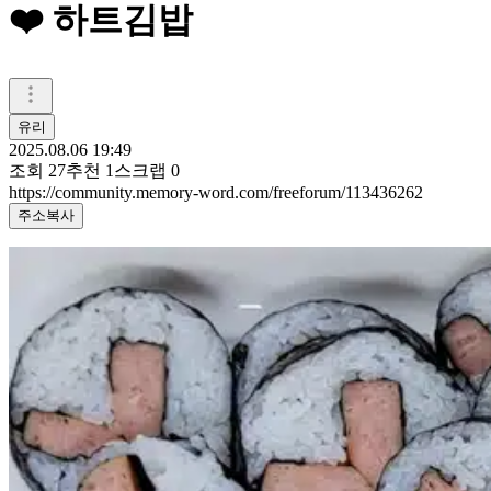
❤️ 하트김밥
유리
2025.08.06 19:49
조회
27
추천
1
스크랩
0
https://community.memory-word.com/freeforum/113436262
주소복사