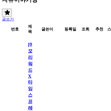
글쓰기
제
번호
글쓴이
등록일
조회
추천
목
[메
모
리
워
드
X
타
임
스
프
레