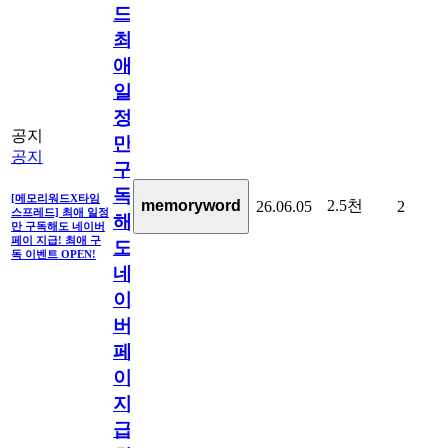
드]
최
애
일
정
공지
만
공지
구
독
[메모리워드X타임
2.5천
memoryword
26.06.05
2
스프레드] 최애 일정
해
만 구독해도 네이버
페이 지급! 최애 구
도
독 이벤트 OPEN!
네
이
버
페
이
지
급!