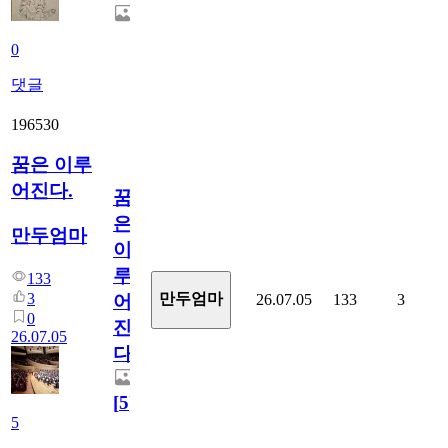
0
댓글
196530
꿈은 이루
어진다.
꿈
은
만두엄마
이
루
133
3
만두엄마
26.07.05
133
3
어
0
진
26.07.05
다.
[
5
]
5