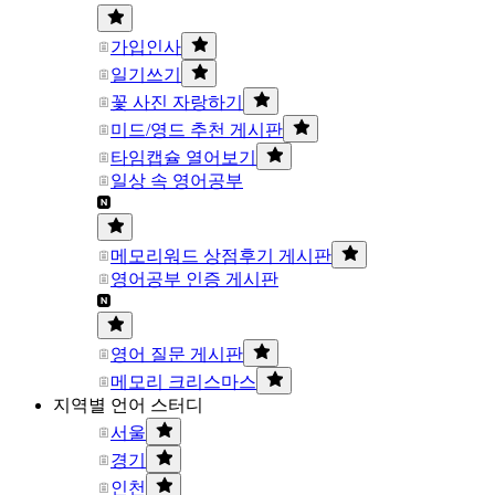
가입인사
일기쓰기
꽃 사진 자랑하기
미드/영드 추천 게시판
타임캡슐 열어보기
일상 속 영어공부
메모리워드 상점후기 게시판
영어공부 인증 게시판
영어 질문 게시판
메모리 크리스마스
지역별 언어 스터디
서울
경기
인천