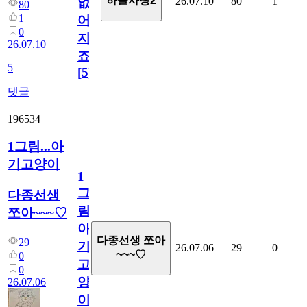
하늘사랑2
26.07.10
80
1
없
80
1
어
0
지
26.07.10
죠.?
5
[
5
]
댓글
196534
1그림...아
기고양이
1
그
다종선생
림...
쪼아~~~♡
아
다종선생 쪼아
29
기
26.07.06
29
0
~~~♡
0
고
0
양
26.07.06
이