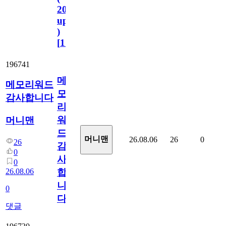
2023.11.1
update
)
[
110
]
196741
메
메모리워드
모
감사합니다
리
워
머니맨
드
머니맨
26.08.06
26
0
26
감
0
사
0
26.08.06
합
니
0
다
댓글