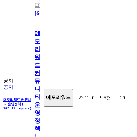
[
64
]
메
모
리
워
드
커
뮤
공지
공지
니
티
메모리워드
23.11.01
9.5천
29
메모리워드 커뮤니
운
티 운영정책 (
2023.11.1 update )
영
정
책
(