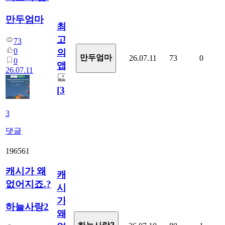
만두엄마
최
고
73
0
의
만두엄마
26.07.11
73
0
0
앱.
26.07.11
[
3
]
3
댓글
196561
캐시가 왜
캐
없어지죠.?
시
가
하늘사랑2
왜