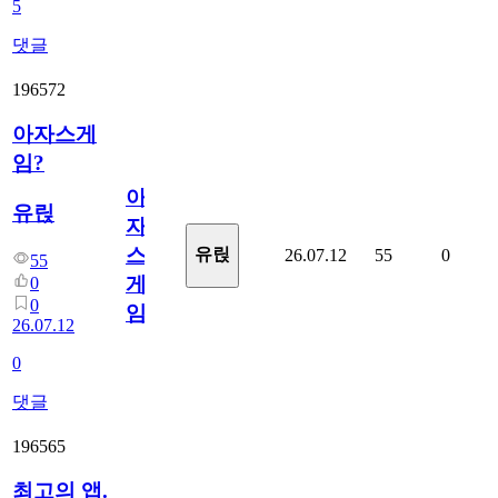
5
댓글
196572
아자스게
임?
아
유릱
자
스
유릱
26.07.12
55
0
55
게
0
0
임?
26.07.12
0
댓글
196565
최고의 앱.