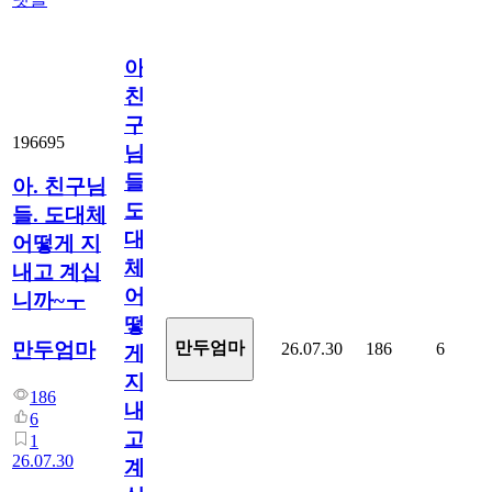
아.
친
구
196695
님
들.
아. 친구님
도
들. 도대체
대
어떻게 지
체
내고 계십
어
니까~ㅜ
떻
만두엄마
만두엄마
26.07.30
186
6
게
지
186
내
6
고
1
26.07.30
계