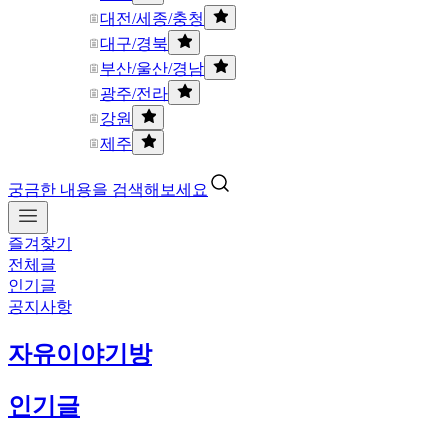
대전/세종/충청
대구/경북
부산/울산/경남
광주/전라
강원
제주
궁금한 내용을 검색해보세요
즐겨찾기
전체글
인기글
공지사항
자유이야기방
인기글