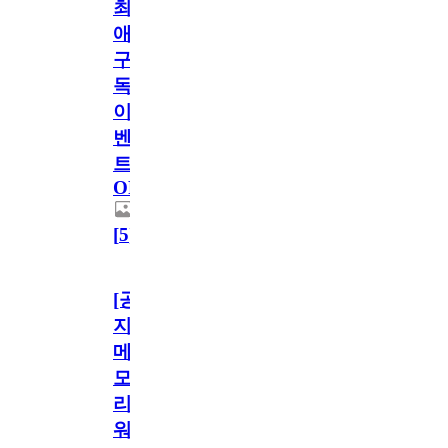
최
애
구
독
이
벤
트
OPEN!
[
5
]
[공
지]
메
모
리
워