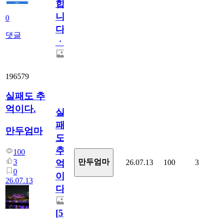
합
니
0
다
댓글
ㆍ
196579
실패도 추
억이다.
실
패
만두엄마
도
추
100
3
만두엄마
26.07.13
100
3
억
0
이
26.07.13
다.
[
5
]