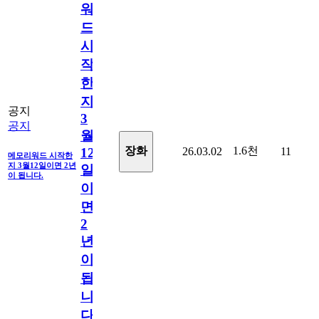
워
드
시
작
한
지
공지
3
공지
월
1.6천
장화
26.03.02
11
12
메모리워드 시작한
지 3월12일이면 2년
일
이 됩니다.
이
면
2
년
이
됩
니
다.