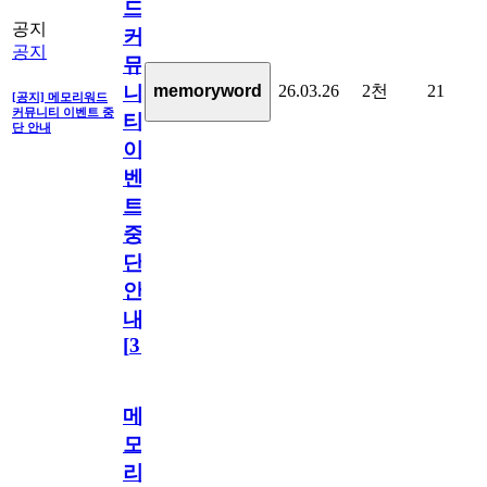
드
공지
커
공지
뮤
26.03.26
2천
21
memoryword
니
[공지] 메모리워드
커뮤니티 이벤트 중
티
단 안내
이
벤
트
중
단
안
내
[
31
]
메
모
리