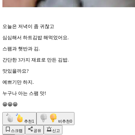
오늘은 저녁이 좀 귀찮고
심심해서 하트김밥 해먹었어요.
스팸과 햇반과 김.
간단한 3가지 재료로 만든 김밥.
맛있을까요?
예쁘기만 하지.
누구나 아는 스팸 맛!
😁😁😁
추천
1
비추천
0
스크랩
공유
신고