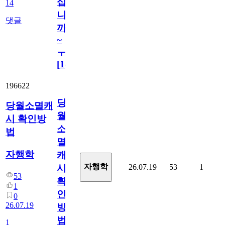
십
14
니
댓글
까
~
ㅜ
[
14
]
196622
당
당월소멸캐
월
시 확인방
소
법
멸
자행학
캐
자행학
26.07.19
53
1
시
53
확
1
인
0
26.07.19
방
법
1