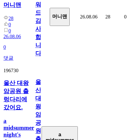
워
머니맨
드
머니맨
26.08.06
28
0
28
감
0
사
0
26.08.06
합
니
0
다
댓글
196730
울
울산 대왕
산
암공원 출
대
렁다리에
왕
갔어요.
암
a
공
midsummer
원
night's
a
출