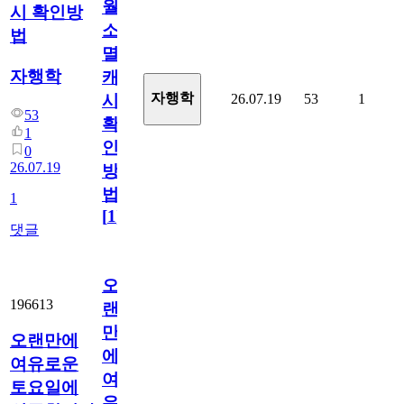
월
시 확인방
소
법
멸
자행학
캐
자행학
26.07.19
53
1
시
53
확
1
인
0
26.07.19
방
법
1
[
1
]
댓글
오
196613
랜
만
오랜만에
에
여유로운
여
토요일에
유