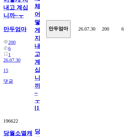
체
내고 계십
어
니까~ㅜ
떻
만두엄마
만두엄마
26.07.30
200
6
게
지
200
내
6
고
1
26.07.30
계
십
15
니
댓글
까
~
ㅜ
[
15
]
196622
당
당월소멸캐