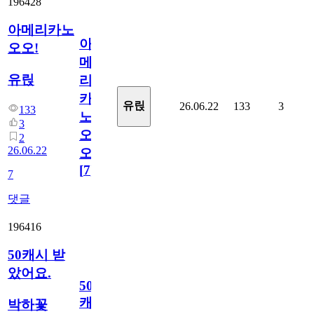
196428
아메리카노
아
오오!
메
유릱
리
카
유릱
26.06.22
133
3
133
노
3
오
2
26.06.22
오!
[
7
]
7
댓글
196416
50캐시 받
았어요.
50
캐
박하꽃