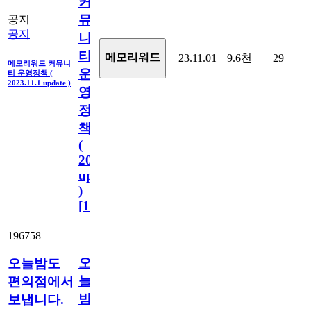
커
뮤
공지
공지
니
티
메모리워드
23.11.01
9.6천
29
메모리워드 커뮤니
운
티 운영정책 (
2023.11.1 update )
영
정
책
(
2023.11.1
update
)
[
110
]
196758
오
오늘밤도
늘
편의점에서
밤
보냅니다.