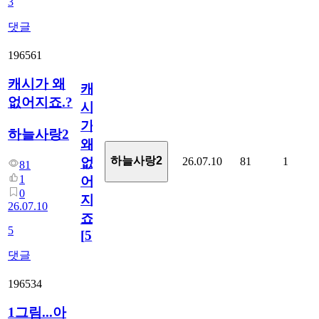
3
댓글
196561
캐시가 왜
캐
없어지죠.?
시
가
하늘사랑2
왜
하늘사랑2
26.07.10
81
1
없
81
1
어
0
지
26.07.10
죠.?
5
[
5
]
댓글
196534
1그림...아