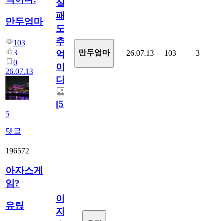
실
패
만두엄마
도
추
103
3
만두엄마
26.07.13
103
3
억
0
이
26.07.13
다.
[
5
]
5
댓글
196572
아자스게
임?
아
유릱
자