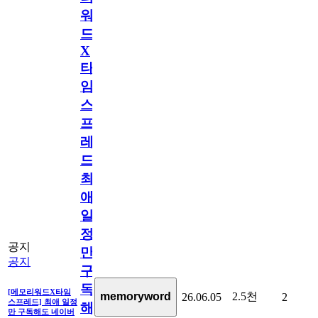
워
드
X
타
임
스
프
레
드]
최
애
일
정
공지
만
공지
구
독
[메모리워드X타임
2.5천
memoryword
26.06.05
2
스프레드] 최애 일정
해
만 구독해도 네이버