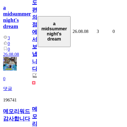
도
a
편
midsummer
의
night's
a
점
dream
midsummer
26.08.08
3
0
에
night's
3
서
dream
0
보
0
냅
26.08.08
니
다.
0
댓글
196741
메
메모리워드
모
감사합니다
리