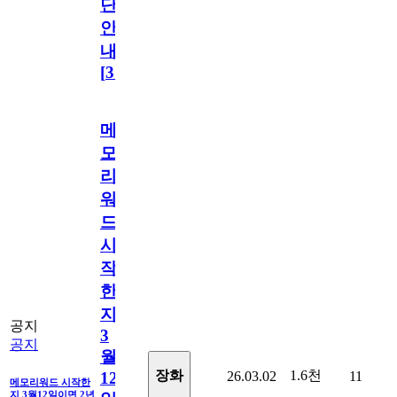
단
안
내
[
31
]
메
모
리
워
드
시
작
한
지
공지
3
공지
월
1.6천
장화
26.03.02
11
12
메모리워드 시작한
지 3월12일이면 2년