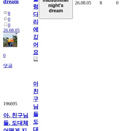
midsummer
dream
26.08.05
8
0
night's
렁
dream
8
다
0
리
0
에
26.08.05
갔
어
요.
0
댓글
아.
친
구
196695
님
들.
아. 친구님
도
들. 도대체
대
어떻게 지