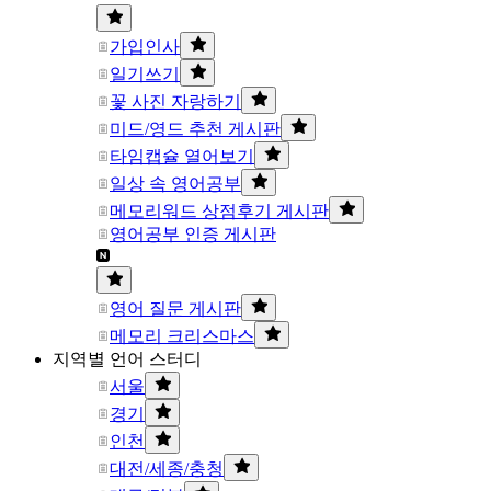
가입인사
일기쓰기
꽃 사진 자랑하기
미드/영드 추천 게시판
타임캡슐 열어보기
일상 속 영어공부
메모리워드 상점후기 게시판
영어공부 인증 게시판
영어 질문 게시판
메모리 크리스마스
지역별 언어 스터디
서울
경기
인천
대전/세종/충청