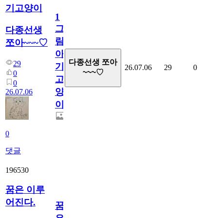
기고양이
1
그
다종선생
림...
쪼아~~~♡
아
다종선생 쪼아
29
기
26.07.06
29
0
~~~♡
0
고
0
양
26.07.06
이
0
댓글
196530
꿈은 이루
어진다.
꿈