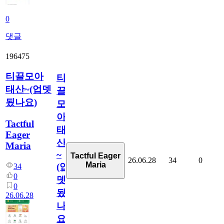
0
댓글
196475
티끌모아
티
태산~(업뎃
끌
됬나요)
모
아
Tactful
태
Eager
산
Maria
~
Tactful Eager
26.06.28
34
0
Maria
(업
34
0
뎃
0
됬
26.06.28
나
요)