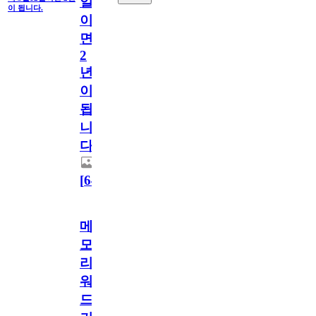
일
이 됩니다.
이
면
2
년
이
됩
니
다.
[
64
]
메
모
리
워
드