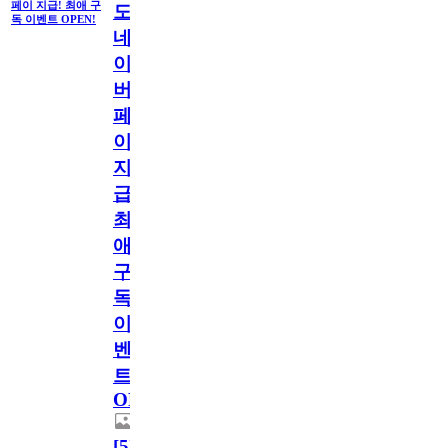
페이 지급! 최애 구
도
독 이벤트 OPEN!
네
이
버
페
이
지
급!
최
애
구
독
이
벤
트
OPEN!
[
5
]