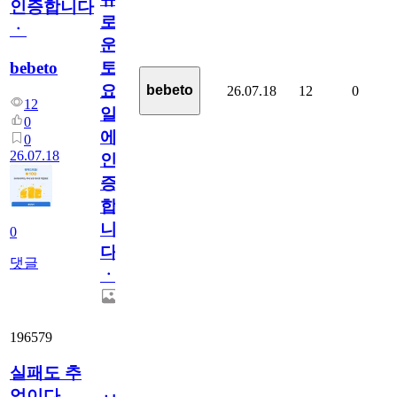
인증합니다
로
ㆍ
운
bebeto
토
요
bebeto
26.07.18
12
0
12
일
0
에
0
26.07.18
인
증
합
니
0
다
댓글
ㆍ
196579
실패도 추
억이다.