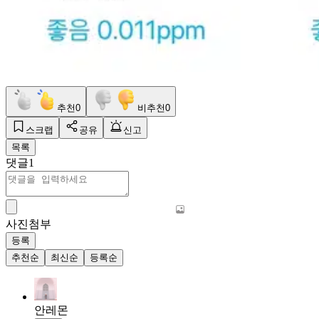
추천
0
비추천
0
스크랩
공유
신고
목록
댓글
1
사진첨부
등록
추천순
최신순
등록순
안레몬