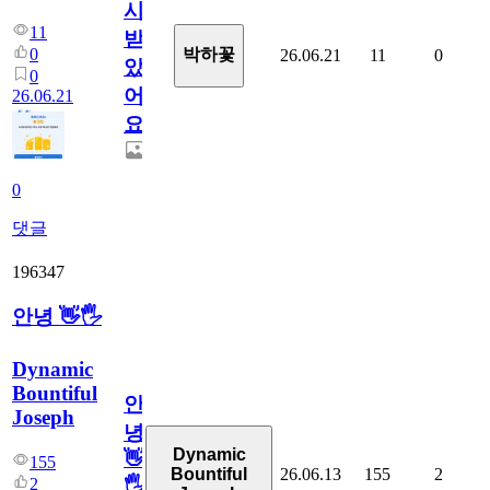
시
11
받
0
박하꽃
26.06.21
11
0
았
0
어
26.06.21
요.
0
댓글
196347
안녕 👋🖐
Dynamic
Bountiful
안
Joseph
녕
Dynamic
👋
155
26.06.13
155
2
Bountiful
2
🖐