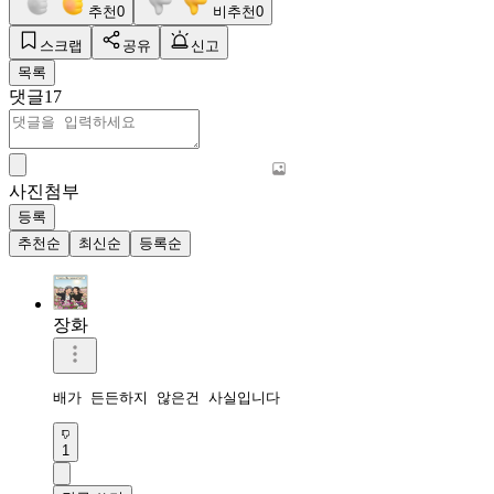
추천
0
비추천
0
스크랩
공유
신고
목록
댓글
17
사진첨부
등록
추천순
최신순
등록순
장화
배가 든든하지 않은건 사실입니다
1