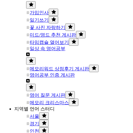
가입인사
일기쓰기
꽃 사진 자랑하기
미드/영드 추천 게시판
타임캡슐 열어보기
일상 속 영어공부
메모리워드 상점후기 게시판
영어공부 인증 게시판
영어 질문 게시판
메모리 크리스마스
지역별 언어 스터디
서울
경기
인천