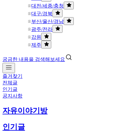
대전/세종/충청
대구/경북
부산/울산/경남
광주/전라
강원
제주
궁금한 내용을 검색해보세요
즐겨찾기
전체글
인기글
공지사항
자유이야기방
인기글