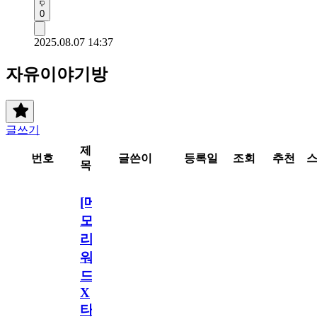
0
2025.08.07 14:37
자유이야기방
글쓰기
제
번호
글쓴이
등록일
조회
추천
목
[메
모
리
워
드
X
타