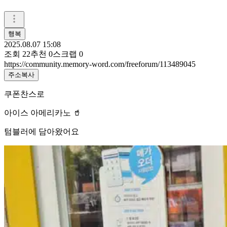
행복
2025.08.07 15:08
조회
22
추천
0
스크랩
0
https://community.memory-word.com/freeforum/113489045
주소복사
쿠폰찬스로
아이스 아메리카노 🥤
텀블러에 담아왔어요