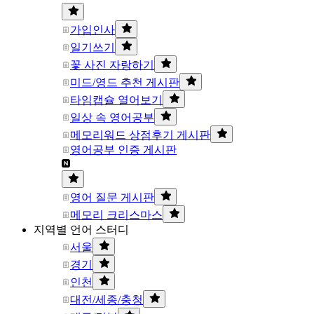
가입인사
일기쓰기
꽃 사진 자랑하기
미드/영드 추천 게시판
타임캡슐 열어보기
일상 속 영어공부
메모리워드 상점후기 게시판
영어공부 인증 게시판
영어 질문 게시판
메모리 크리스마스
지역별 언어 스터디
서울
경기
인천
대전/세종/충청