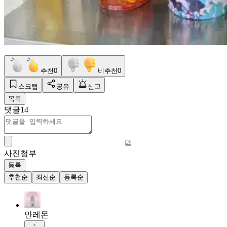
추천
0
비추천
0
스크랩
공유
신고
목록
댓글
14
사진첨부
등록
추천순
최신순
등록순
안레몬