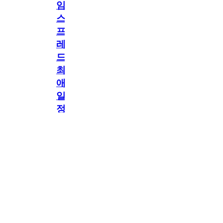
임
스
프
레
드]
최
애
일
정
공지
만
공지
구
독
[메모리워드X타임
2.5천
memoryword
26.06.05
2
스프레드] 최애 일정
해
만 구독해도 네이버
페이 지급! 최애 구
도
독 이벤트 OPEN!
네
이
버