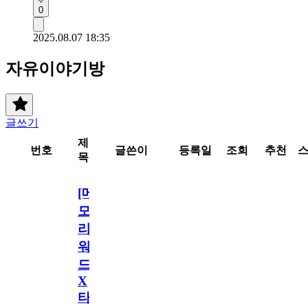
0
2025.08.07 18:35
자유이야기방
글쓰기
제
번호
글쓴이
등록일
조회
추천
목
[메
모
리
워
드
X
타