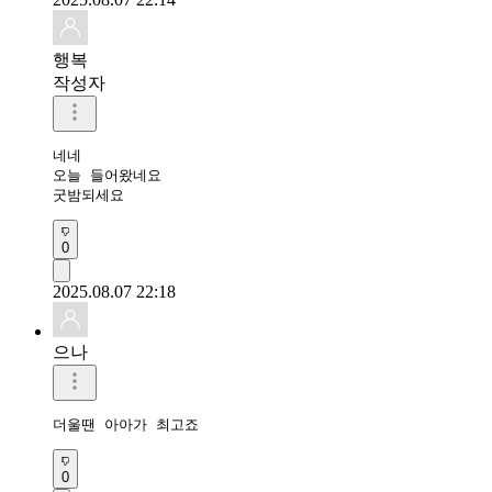
행복
작성자
네네

오늘 들어왔네요 

굿밤되세요 
0
2025.08.07 22:18
으나
더울땐 아아가 최고죠
0