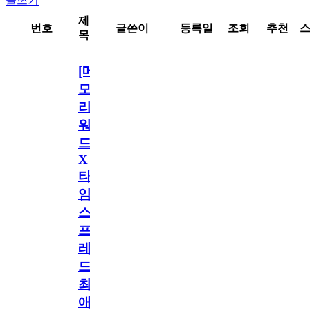
글쓰기
제
번호
글쓴이
등록일
조회
추천
목
[메
모
리
워
드
X
타
임
스
프
레
드]
최
애