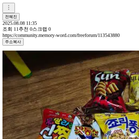
전혜진
2025.08.08 11:35
조회
11
추천
0
스크랩
0
https://community.memory-word.com/freeforum/113543880
주소복사