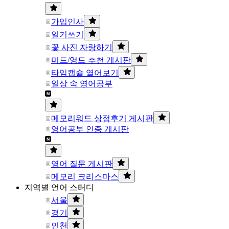
가입인사
일기쓰기
꽃 사진 자랑하기
미드/영드 추천 게시판
타임캡슐 열어보기
일상 속 영어공부
메모리워드 상점후기 게시판
영어공부 인증 게시판
영어 질문 게시판
메모리 크리스마스
지역별 언어 스터디
서울
경기
인천