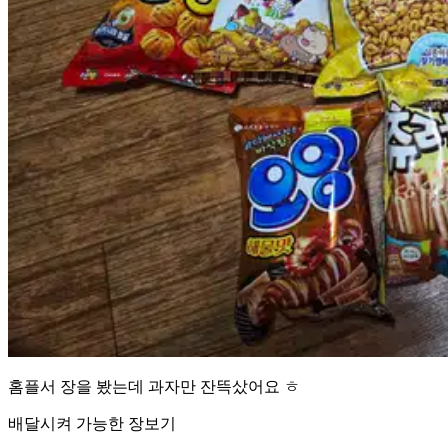
홈플서 장을 봤는데 과자만 잔뜩샀어요 ㅎ
배달시켜 가능한 장보기