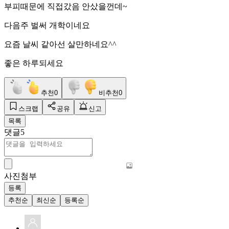
부피때문에 직접갔음 안샀을껀데~
다음주 벌써 개학이네요
요즘 날씨 같아선 살만하네요^^
좋은 하루되세요
추천
0
비추천
0
스크랩
공유
신고
목록
댓글
5
사진첨부
등록
추천순
최신순
등록순