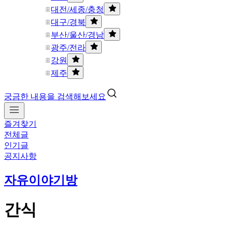
대전/세종/충청
대구/경북
부산/울산/경남
광주/전라
강원
제주
궁금한 내용을 검색해보세요
즐겨찾기
전체글
인기글
공지사항
자유이야기방
간식