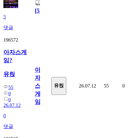
[
5
]
5
댓글
196572
아자스게
임?
아
유릱
자
스
유릱
26.07.12
55
0
55
게
0
0
임?
26.07.12
0
댓글