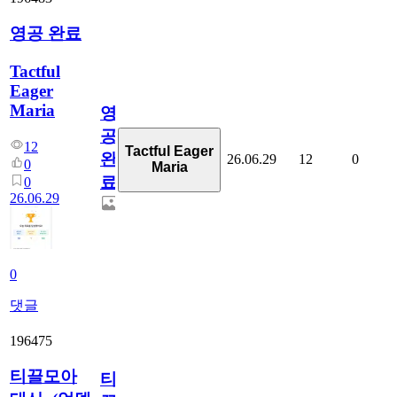
영공 완료
Tactful
Eager
Maria
영
공
12
Tactful Eager
완
26.06.29
12
0
0
Maria
료
0
26.06.29
0
댓글
196475
티끌모아
티