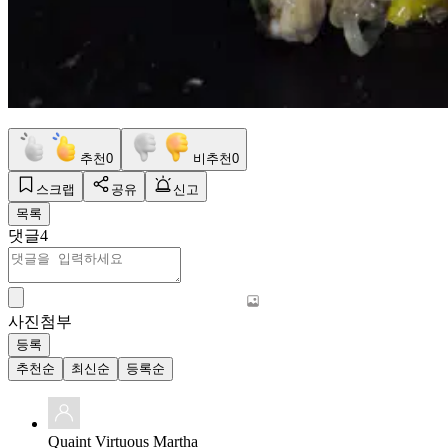
추천
0
비추천
0
스크랩
공유
신고
목록
댓글
4
사진첨부
등록
추천순
최신순
등록순
Quaint Virtuous Martha