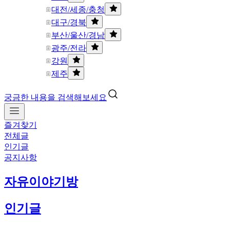
대전/세종/충청
대구/경북
부산/울산/경남
광주/전라
강원
제주
궁금한 내용을 검색해보세요
즐겨찾기
전체글
인기글
공지사항
자유이야기방
인기글