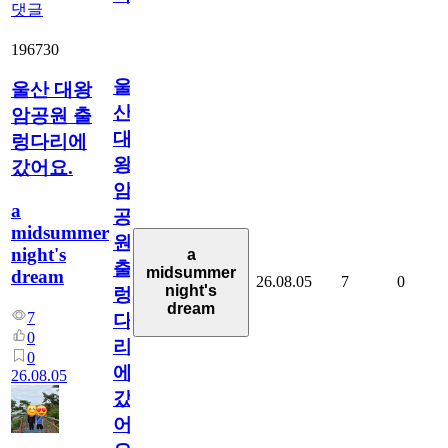
댓글
196730
울
울산 대왕
산
암공원 출
대
렁다리에
왕
갔어요.
암
a
공
midsummer
원
night's
a
출
midsummer
dream
26.08.05
7
0
night's
렁
dream
7
다
0
리
0
에
26.08.05
갔
어