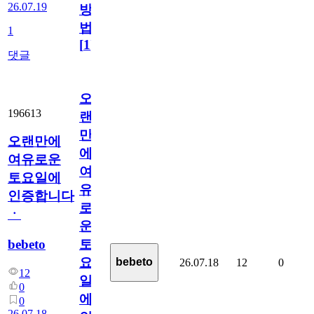
26.07.19
방
법
1
[
1
]
댓글
오
196613
랜
만
오랜만에
에
여유로운
여
토요일에
유
인증합니다
로
ㆍ
운
bebeto
토
요
bebeto
26.07.18
12
0
12
일
0
에
0
26.07.18