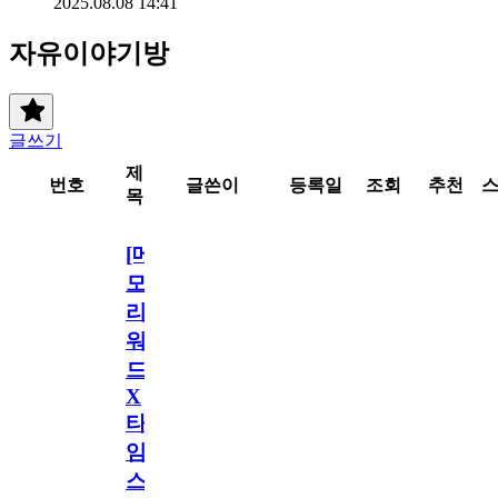
2025.08.08 14:41
자유이야기방
글쓰기
제
번호
글쓴이
등록일
조회
추천
목
[메
모
리
워
드
X
타
임
스