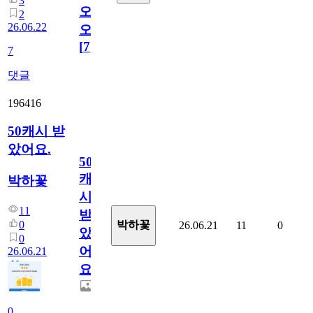
3
오
2
26.06.22
오!
[
7
]
7
댓글
196416
50캐시 받
았어요.
50
캐
박하꽃
시
11
받
0
박하꽃
26.06.21
11
0
았
0
어
26.06.21
요.
0