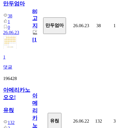
만두엄마
800
38
고
1
지.
만두엄마
26.06.23
38
1
0
26.06.23
[
1
]
1
댓글
196428
아메리카노
아
오오!
메
유릱
리
카
유릱
26.06.22
132
3
132
노