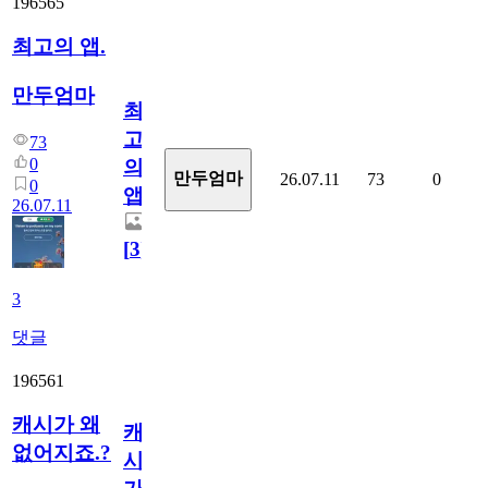
196565
최고의 앱.
만두엄마
최
고
73
0
의
만두엄마
26.07.11
73
0
0
앱.
26.07.11
[
3
]
3
댓글
196561
캐시가 왜
캐
없어지죠.?
시