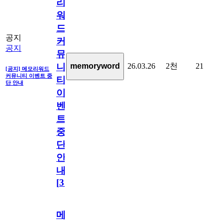
리
워
드
공지
커
공지
뮤
26.03.26
2천
21
memoryword
니
[공지] 메모리워드
커뮤니티 이벤트 중
티
단 안내
이
벤
트
중
단
안
내
[
31
]
메