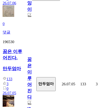
양
26.07.06
이
0
댓글
196530
꿈은 이루
어진다.
꿈
은
만두엄마
이
루
133
3
만두엄마
26.07.05
133
3
어
0
진
26.07.05
다.