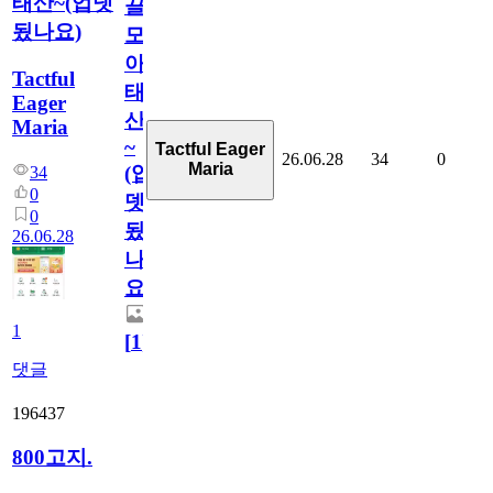
태산~(업뎃
끌
됬나요)
모
아
Tactful
태
Eager
산
Maria
~
Tactful Eager
26.06.28
34
0
Maria
(업
34
0
뎃
0
됬
26.06.28
나
요)
1
[
1
]
댓글
196437
800고지.