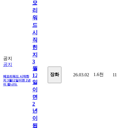
모
리
워
드
시
작
한
지
공지
3
공지
월
1.6천
장화
26.03.02
11
12
메모리워드 시작한
지 3월12일이면 2년
일
이 됩니다.
이
면
2
년
이
됩