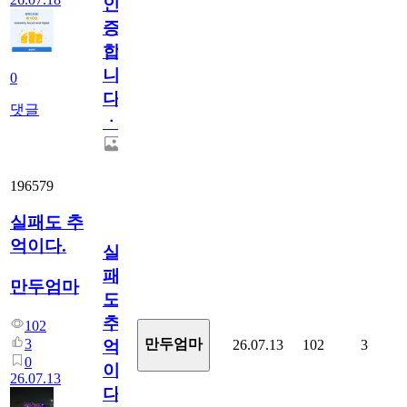
인
증
합
니
0
다
댓글
ㆍ
196579
실패도 추
억이다.
실
패
만두엄마
도
추
102
3
만두엄마
26.07.13
102
3
억
0
이
26.07.13
다.