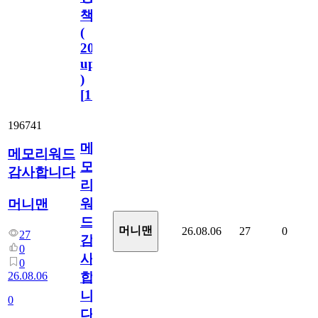
책
(
2023.11.1
update
)
[
110
]
196741
메
메모리워드
모
감사합니다
리
워
머니맨
드
머니맨
26.08.06
27
0
27
감
0
사
0
26.08.06
합
니
0
다