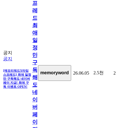
프
레
드]
최
애
일
정
공지
만
공지
구
독
[메모리워드X타임
2.5천
memoryword
26.06.05
2
스프레드] 최애 일정
해
만 구독해도 네이버
페이 지급! 최애 구
도
독 이벤트 OPEN!
네
이
버
페
이