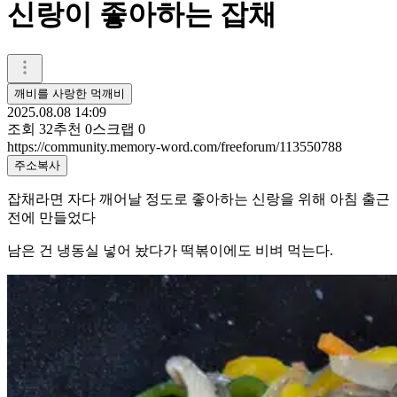
신랑이 좋아하는 잡채
깨비를 사랑한 먹깨비
2025.08.08 14:09
조회
32
추천
0
스크랩
0
https://community.memory-word.com/freeforum/113550788
주소복사
잡채라면 자다 깨어날 정도로 좋아하는 신랑을 위해 아침 출근
전에 만들었다
남은 건 냉동실 넣어 놨다가 떡볶이에도 비벼 먹는다.