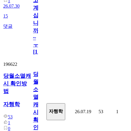
고
1
26.07.30
계
십
15
니
댓글
까
~
ㅜ
[
15
]
196622
당
당월소멸캐
월
시 확인방
소
법
멸
자행학
캐
자행학
26.07.19
53
1
시
53
확
1
인
0