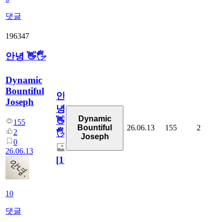
댓글
196347
안녕 👋🖐
Dynamic
Bountiful
안
Joseph
녕
Dynamic
👋
155
26.06.13
155
2
Bountiful
2
🖐
Joseph
0
26.06.13
[
10
]
10
댓글