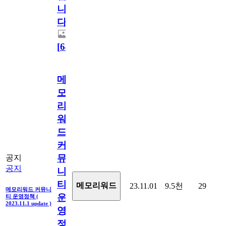
니
다.
[
64
]
메
모
리
워
드
커
뮤
공지
공지
니
티
메모리워드
23.11.01
9.5천
29
메모리워드 커뮤니
운
티 운영정책 (
2023.11.1 update )
영
정