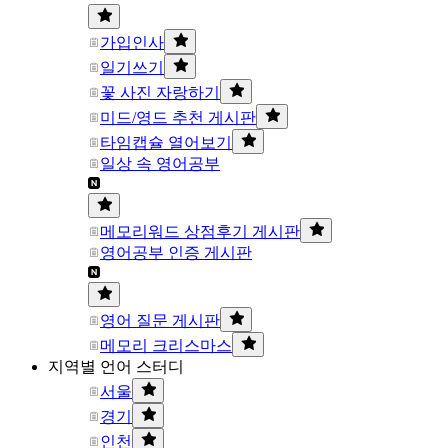
가입인사
일기쓰기
꽃 사진 자랑하기
미드/영드 추천 게시판
타임캡슐 열어보기
일상 속 영어공부
메모리워드 상점후기 게시판
영어공부 인증 게시판
영어 질문 게시판
메모리 크리스마스
지역별 언어 스터디
서울
경기
인천