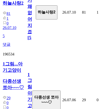
가
하늘사랑2
왜
하늘사랑2
26.07.10
81
1
없
81
1
어
0
지
26.07.10
죠.?
5
[
5
]
댓글
196534
1그림...아
기고양이
1
그
다종선생
림...
쪼아~~~♡
아
다종선생 쪼아
29
기
26.07.06
29
0
~~~♡
0
고
0