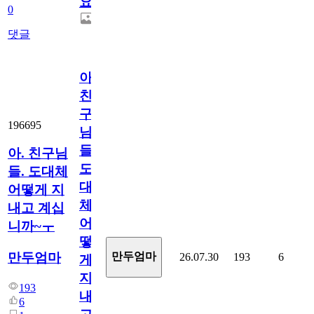
요.
0
댓글
아.
친
구
196695
님
들.
아. 친구님
도
들. 도대체
대
어떻게 지
체
내고 계십
어
니까~ㅜ
떻
만두엄마
만두엄마
26.07.30
193
6
게
지
193
내
6