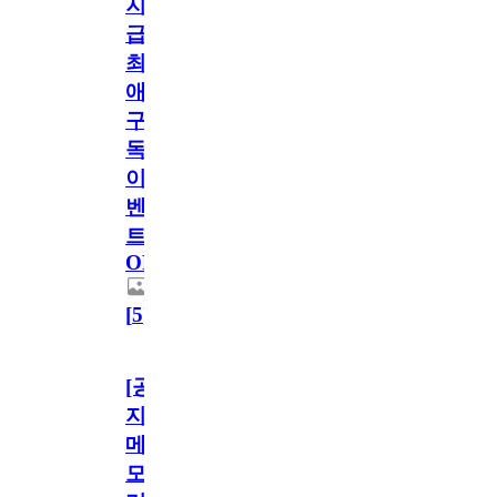
지
급!
최
애
구
독
이
벤
트
OPEN!
[
5
]
[공
지]
메
모