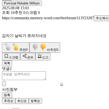
Punctual Reliable William
2025.08.08 15:01
조회
16
추천
0
스크랩
0
https://community.memory-word.com/freeforum/113553287
주소복사
갑자기 날씨가 흐려지네요
추천
0
비추천
0
스크랩
공유
신고
목록
댓글
2
사진첨부
등록
추천순
최신순
등록순