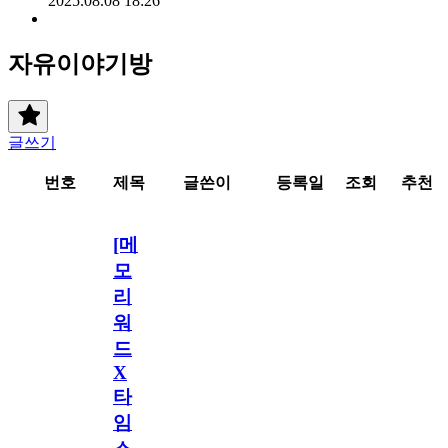
2025.08.08 18:26
자유이야기방
글쓰기
번호
제목
글쓴이
등록일
조회
추천
[메
모
리
워
드
X
타
임