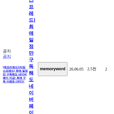
스
프
레
드]
최
애
일
정
공지
만
공지
구
독
[메모리워드X타임
2.5천
memoryword
26.06.05
2
스프레드] 최애 일정
해
만 구독해도 네이버
페이 지급! 최애 구
도
독 이벤트 OPEN!
네
이
버
페
이