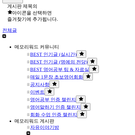
게시판 제목의
아이콘을 선택하면
즐겨찾기에 추가됩니다.
전체글
메모리워드 커뮤니티
BEST 인기글 (실시간)
BEST 인기글 (명예의 전당)
BEST 영어공부 팁 & 자료실
매일 1문장 초보영어회화
공지사항
이벤트
영어공부 인증 챌린지
영어말하기 인증 챌린지
회화 수업 인증 챌린지
메모리워드 게시판
자유이야기방