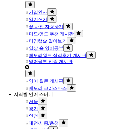
가입인사
일기쓰기
꽃 사진 자랑하기
미드/영드 추천 게시판
타임캡슐 열어보기
일상 속 영어공부
메모리워드 상점후기 게시판
영어공부 인증 게시판
영어 질문 게시판
메모리 크리스마스
지역별 언어 스터디
서울
경기
인천
대전/세종/충청