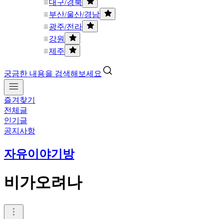
대구/경북
부산/울산/경남
광주/전라
강원
제주
궁금한 내용을 검색해보세요
즐겨찾기
전체글
인기글
공지사항
자유이야기방
비가오려나