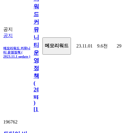
워
드
커
뮤
공지
공지
니
티
메모리워드
23.11.01
9.6천
29
메모리워드 커뮤니
운
티 운영정책 (
2023.11.1 update )
영
정
책
(
2023.11.1
update
)
[
110
]
196762