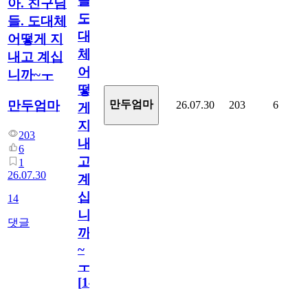
들.
아. 친구님
도
들. 도대체
대
어떻게 지
체
내고 계십
어
니까~ㅜ
떻
만두엄마
만두엄마
26.07.30
203
6
게
지
203
내
6
고
1
26.07.30
계
십
14
니
댓글
까
~
ㅜ
[
14
]