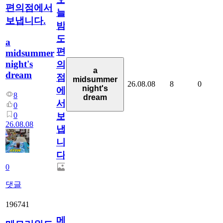
편의점에서
늘
보냅니다.
밤
도
a
편
midsummer
night's
의
a
dream
점
midsummer
26.08.08
8
0
night's
에
8
dream
서
0
0
보
26.08.08
냅
니
다.
0
댓글
196741
메