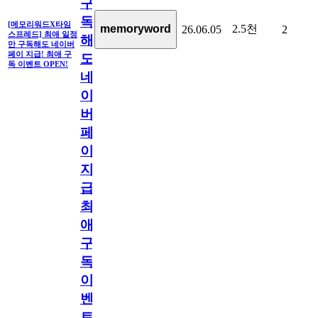
구
독
[메모리워드X타임
2.5천
memoryword
26.06.05
2
스프레드] 최애 일정
해
만 구독해도 네이버
페이 지급! 최애 구
도
독 이벤트 OPEN!
네
이
버
페
이
지
급!
최
애
구
독
이
벤
트