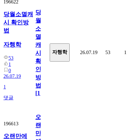
196622
당
당월소멸캐
월
시 확인방
소
법
멸
자행학
캐
자행학
26.07.19
53
1
시
53
확
1
인
0
26.07.19
방
법
1
[
1
]
댓글
오
196613
랜
만
오랜만에