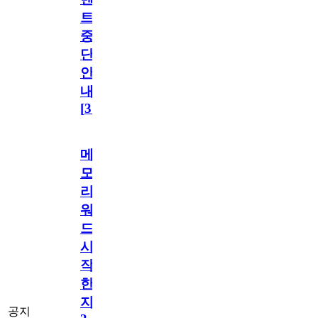
트
중
단
안
내
[
31
]
메
모
리
워
드
시
작
한
지
공지