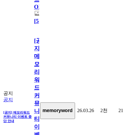
OPEN!
[
5
]
[공
지]
메
모
리
워
드
공지
커
공지
뮤
26.03.26
2천
21
memoryword
니
[공지] 메모리워드
커뮤니티 이벤트 중
티
단 안내
이
벤