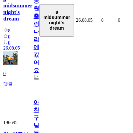
공
midsummer
원
night's
a
출
midsummer
dream
26.08.05
8
0
night's
렁
dream
8
다
0
리
0
에
26.08.05
갔
어
요.
0
댓글
아.
친
구
196695
님