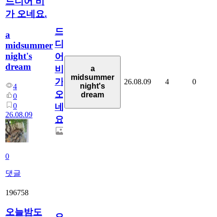
드디어 비
가 오네요.
드
a
디
midsummer
night's
어
dream
비
a
midsummer
가
26.08.09
4
0
night's
4
오
dream
0
0
네
26.08.09
요.
0
댓글
196758
오늘밤도
오