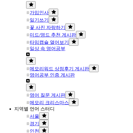
가입인사
일기쓰기
꽃 사진 자랑하기
미드/영드 추천 게시판
타임캡슐 열어보기
일상 속 영어공부
메모리워드 상점후기 게시판
영어공부 인증 게시판
영어 질문 게시판
메모리 크리스마스
지역별 언어 스터디
서울
경기
인천