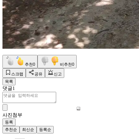
추천
0
비추천
0
스크랩
공유
신고
목록
댓글
1
사진첨부
등록
추천순
최신순
등록순