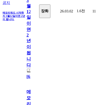
3
공지
월
1.6천
장화
26.03.02
11
12
메모리워드 시작한
지 3월12일이면 2년
일
이 됩니다.
이
면
2
년
이
됩
니
다.
[
64
]
메
모
리