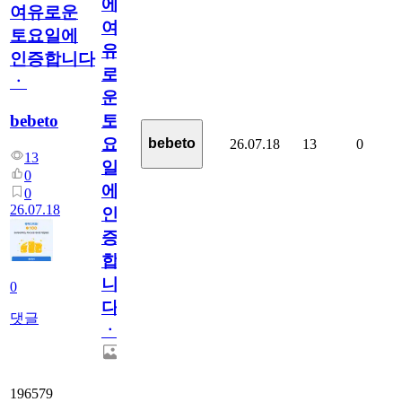
에
여유로운
여
토요일에
유
인증합니다
로
ㆍ
운
bebeto
토
요
bebeto
26.07.18
13
0
13
일
0
에
0
26.07.18
인
증
합
니
0
다
댓글
ㆍ
196579