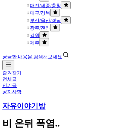
대전/세종/충청
대구/경북
부산/울산/경남
광주/전라
강원
제주
궁금한 내용을 검색해보세요
즐겨찾기
전체글
인기글
공지사항
자유이야기방
비 온뒤 폭염..