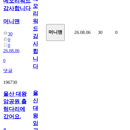
메모리워드
모
감사합니다
리
워
머니맨
드
머니맨
26.08.06
30
0
30
감
0
사
0
26.08.06
합
니
0
다
댓글
196730
울
울산 대왕
산
암공원 출
대
렁다리에
왕
갔어요.
암
a