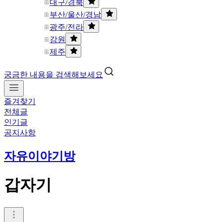
대구/경북
부산/울산/경남
광주/전라
강원
제주
궁금한 내용을 검색해보세요
즐겨찾기
전체글
인기글
공지사항
자유이야기방
갑자기