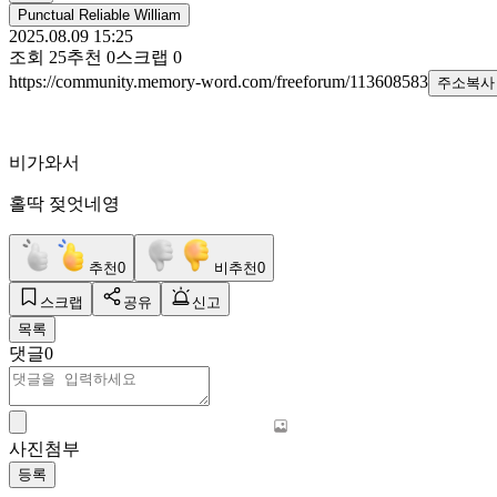
Punctual Reliable William
2025.08.09 15:25
조회
25
추천
0
스크랩
0
https://community.memory-word.com/freeforum/113608583
주소복사
비가와서
홀딱 젖엇네영
추천
0
비추천
0
스크랩
공유
신고
목록
댓글
0
사진첨부
등록