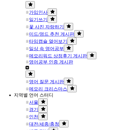
가입인사
일기쓰기
꽃 사진 자랑하기
미드/영드 추천 게시판
타임캡슐 열어보기
일상 속 영어공부
메모리워드 상점후기 게시판
영어공부 인증 게시판
영어 질문 게시판
메모리 크리스마스
지역별 언어 스터디
서울
경기
인천
대전/세종/충청