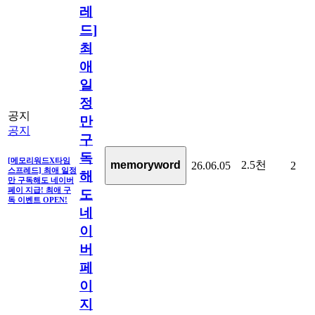
레
드]
최
애
일
정
공지
만
공지
구
독
[메모리워드X타임
2.5천
memoryword
26.06.05
2
스프레드] 최애 일정
해
만 구독해도 네이버
페이 지급! 최애 구
도
독 이벤트 OPEN!
네
이
버
페
이
지