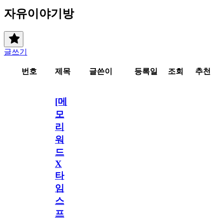
자유이야기방
글쓰기
번호
제목
글쓴이
등록일
조회
추천
[메
모
리
워
드
X
타
임
스
프