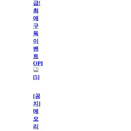
급!
최
애
구
독
이
벤
트
OPEN!
[
5
]
[공
지]
메
모
리