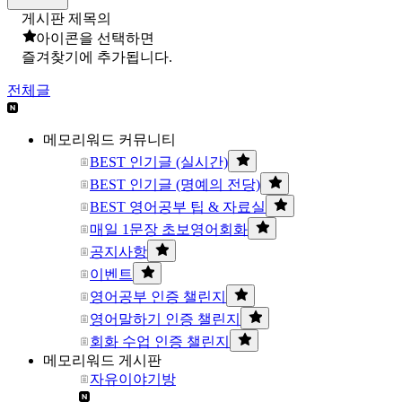
게시판 제목의
아이콘을 선택하면
즐겨찾기에 추가됩니다.
전체글
메모리워드 커뮤니티
BEST 인기글 (실시간)
BEST 인기글 (명예의 전당)
BEST 영어공부 팁 & 자료실
매일 1문장 초보영어회화
공지사항
이벤트
영어공부 인증 챌린지
영어말하기 인증 챌린지
회화 수업 인증 챌린지
메모리워드 게시판
자유이야기방