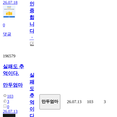
26.07.18
인
증
합
니
0
다
댓글
ㆍ
196579
실패도 추
억이다.
실
패
만두엄마
도
추
103
3
만두엄마
26.07.13
103
3
억
0
이
26.07.13
다.