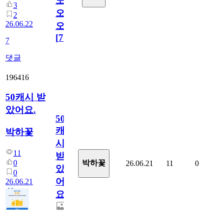
노
3
오
2
26.06.22
오!
[
7
]
7
댓글
196416
50캐시 받
았어요.
50
캐
박하꽃
시
11
받
0
박하꽃
26.06.21
11
0
았
0
어
26.06.21
요.