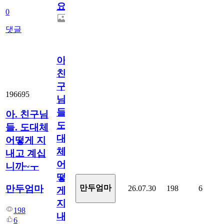
요.
0
댓글
아.
친
구
196695
님
들.
아. 친구님
도
들. 도대체
대
어떻게 지
체
내고 계십
어
니까~ㅜ
떻
만두엄마
만두엄마
26.07.30
198
6
게
지
198
내
6