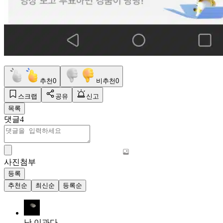
추천
0
비추천
0
스크랩
공유
신고
목록
댓글
4
사진첨부
등록
추천순
최신순
등록순
난 이과다