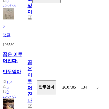
0
양
26.07.06
이
0
댓글
196530
꿈은 이루
어진다.
꿈
은
만두엄마
이
루
134
3
만두엄마
26.07.05
134
3
어
0
진
26.07.05
다.