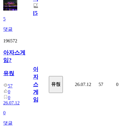
[
5
]
5
댓글
196572
아자스게
임?
아
유릱
자
스
유릱
26.07.12
57
0
57
게
0
0
임?
26.07.12
0
댓글