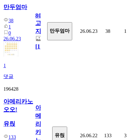
만두엄마
800
38
고
1
지.
만두엄마
26.06.23
38
1
0
26.06.23
[
1
]
1
댓글
196428
아메리카노
아
오오!
메
유릱
리
카
유릱
26.06.22
133
3
133