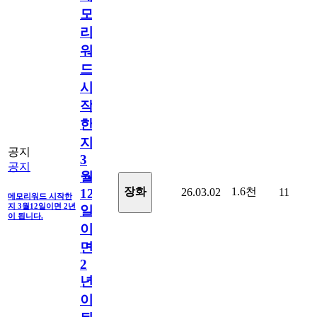
모
리
워
드
시
작
한
지
공지
3
공지
월
1.6천
장화
26.03.02
11
12
메모리워드 시작한
지 3월12일이면 2년
일
이 됩니다.
이
면
2
년
이