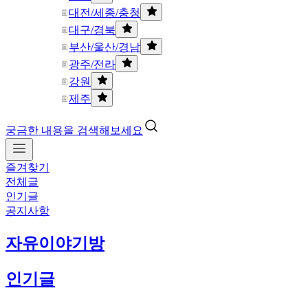
대전/세종/충청
대구/경북
부산/울산/경남
광주/전라
강원
제주
궁금한 내용을 검색해보세요
즐겨찾기
전체글
인기글
공지사항
자유이야기방
인기글