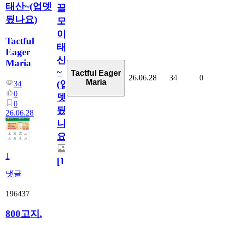
태산~(업뎃
끌
됬나요)
모
아
Tactful
태
Eager
산
Maria
~
Tactful Eager
26.06.28
34
0
Maria
(업
34
0
뎃
0
됬
26.06.28
나
요)
1
[
1
]
댓글
196437
800고지.