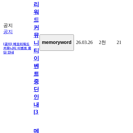
리
워
드
공지
커
공지
뮤
26.03.26
2천
21
memoryword
니
[공지] 메모리워드
커뮤니티 이벤트 중
티
단 안내
이
벤
트
중
단
안
내
[
31
]
메