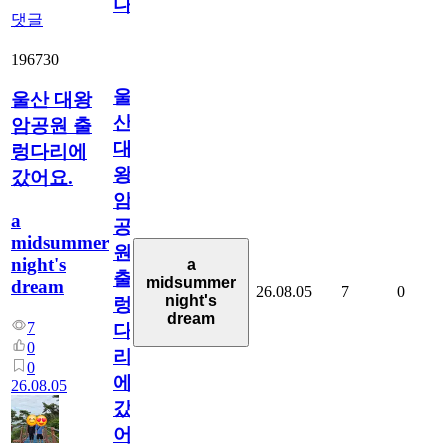
다
댓글
196730
울
울산 대왕
산
암공원 출
대
렁다리에
왕
갔어요.
암
a
공
midsummer
원
night's
a
출
midsummer
dream
26.08.05
7
0
night's
렁
dream
7
다
0
리
0
에
26.08.05
갔
어