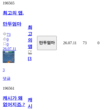
196565
최고의 앱.
만두엄마
최
고
73
0
의
만두엄마
26.07.11
73
0
0
앱.
26.07.11
[
3
]
3
댓글
196561
캐시가 왜
캐
없어지죠.?
시