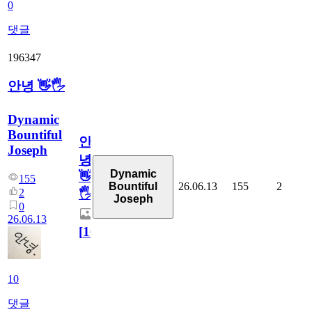
0
댓글
196347
안녕 👋🖐
Dynamic
Bountiful
안
Joseph
녕
Dynamic
👋
155
26.06.13
155
2
Bountiful
2
🖐
Joseph
0
26.06.13
[
10
]
10
댓글