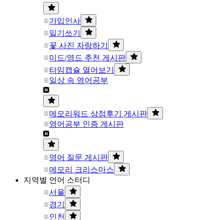
가입인사
일기쓰기
꽃 사진 자랑하기
미드/영드 추천 게시판
타임캡슐 열어보기
일상 속 영어공부
메모리워드 상점후기 게시판
영어공부 인증 게시판
영어 질문 게시판
메모리 크리스마스
지역별 언어 스터디
서울
경기
인천