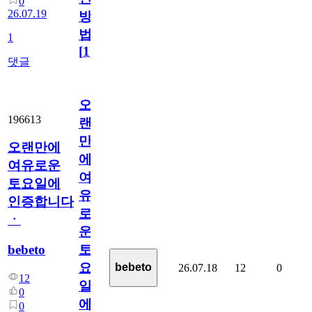
0
26.07.19
방
법
1
[
1
]
댓글
오
196613
랜
만
오랜만에
에
여유로운
여
토요일에
유
인증합니다
로
ㆍ
운
bebeto
토
요
bebeto
26.07.18
12
0
12
일
0
에
0