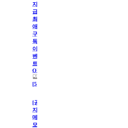
지
급!
최
애
구
독
이
벤
트
OPEN!
[
5
]
[공
지]
메
모