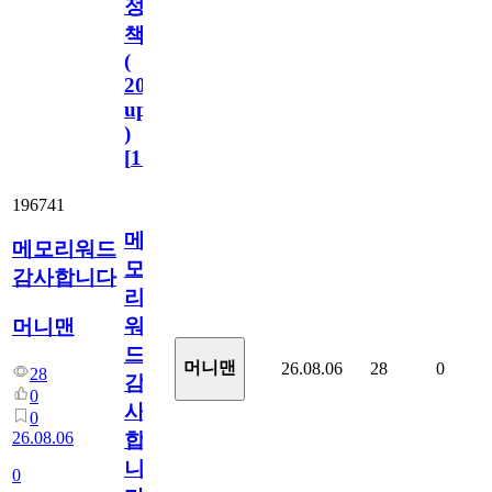
정
책
(
2023.11.1
update
)
[
110
]
196741
메
메모리워드
모
감사합니다
리
워
머니맨
드
머니맨
26.08.06
28
0
28
감
0
사
0
26.08.06
합
니
0