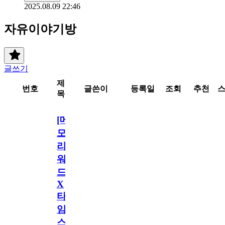
2025.08.09 22:46
자유이야기방
글쓰기
제
번호
글쓴이
등록일
조회
추천
목
[메
모
리
워
드
X
타
임
스