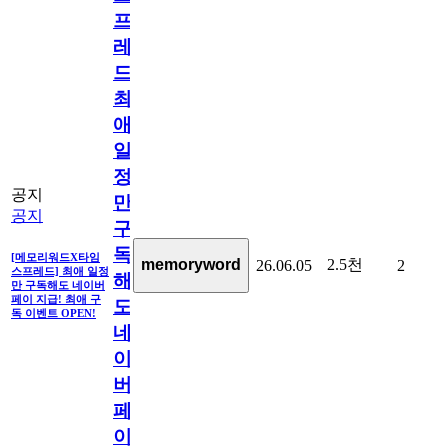
프
레
드]
최
애
일
정
공지
만
공지
구
독
[메모리워드X타임
2.5천
memoryword
26.06.05
2
스프레드] 최애 일정
해
만 구독해도 네이버
페이 지급! 최애 구
도
독 이벤트 OPEN!
네
이
버
페
이