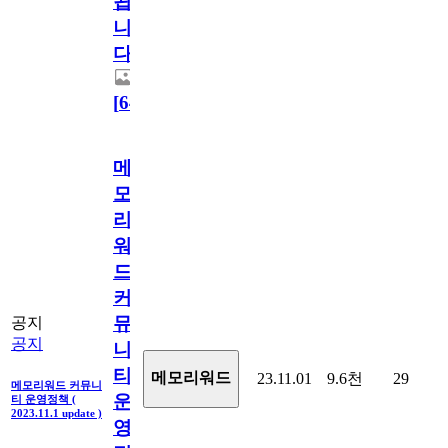
됩
니
다.
[
64
]
메
모
리
워
드
커
뮤
공지
공지
니
티
메모리워드
23.11.01
9.6천
29
메모리워드 커뮤니
운
티 운영정책 (
2023.11.1 update )
영