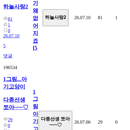
가
하늘사랑2
왜
하늘사랑2
26.07.10
81
1
없
81
1
어
0
지
26.07.10
죠.?
5
[
5
]
댓글
196534
1그림...아
기고양이
1
그
다종선생
림...
쪼아~~~♡
아
다종선생 쪼아
29
기
26.07.06
29
0
~~~♡
0
고