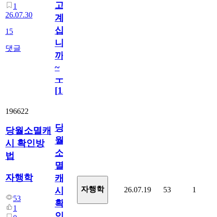
고
1
26.07.30
계
십
15
니
댓글
까
~
ㅜ
[
15
]
196622
당
당월소멸캐
월
시 확인방
소
법
멸
자행학
캐
자행학
26.07.19
53
1
시
53
확
1
인