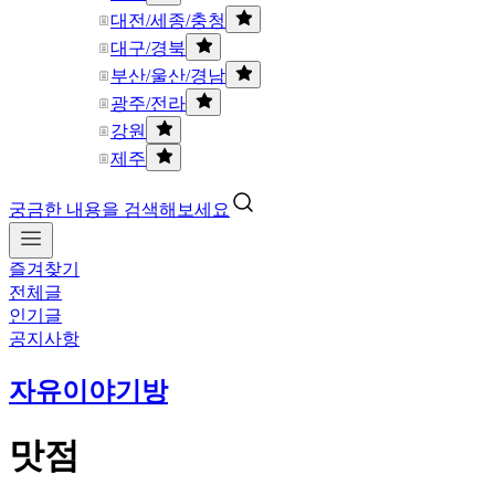
대전/세종/충청
대구/경북
부산/울산/경남
광주/전라
강원
제주
궁금한 내용을 검색해보세요
즐겨찾기
전체글
인기글
공지사항
자유이야기방
맛점