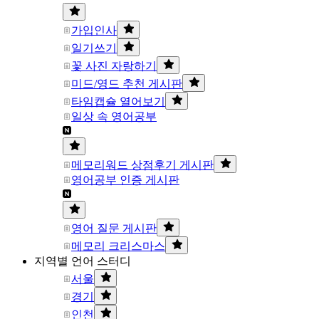
가입인사
일기쓰기
꽃 사진 자랑하기
미드/영드 추천 게시판
타임캡슐 열어보기
일상 속 영어공부
메모리워드 상점후기 게시판
영어공부 인증 게시판
영어 질문 게시판
메모리 크리스마스
지역별 언어 스터디
서울
경기
인천