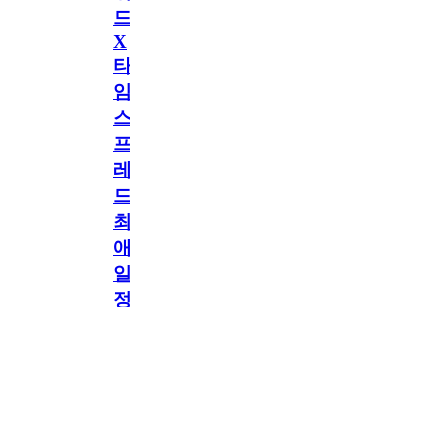
드
X
타
임
스
프
레
드]
최
애
일
정
공지
만
공지
구
독
[메모리워드X타임
2.5천
memoryword
26.06.05
2
스프레드] 최애 일정
해
만 구독해도 네이버
페이 지급! 최애 구
도
독 이벤트 OPEN!