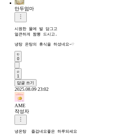
만두엄마
시원한 물에 발 담그고

얼큰하게 짬뽕 드시고.

0
1
답글 쓰기
2025.08.09 23:02
AME
작성자
냉온탕  즐겁네요좋은 하루되세요 