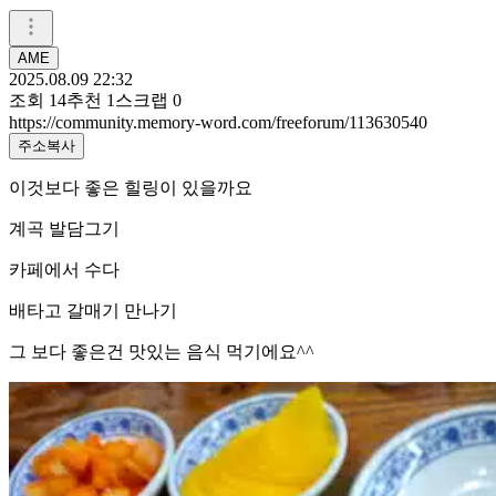
AME
2025.08.09 22:32
조회
14
추천
1
스크랩
0
https://community.memory-word.com/freeforum/113630540
주소복사
이것보다 좋은 힐링이 있을까요
계곡 발담그기
카페에서 수다
배타고 갈매기 만나기
그 보다 좋은건 맛있는 음식 먹기에요^^