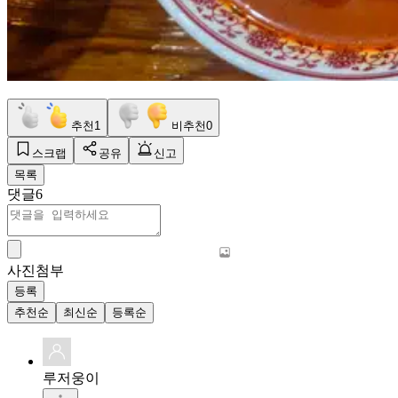
추천
1
비추천
0
스크랩
공유
신고
목록
댓글
6
사진첨부
등록
추천순
최신순
등록순
루저웅이