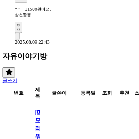
^^  11500원이요. 

삼선짬뽕 
0
2025.08.09 22:43
자유이야기방
글쓰기
제
번호
글쓴이
등록일
조회
추천
목
[메
모
리
워