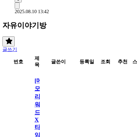
2025.08.10 13:42
자유이야기방
글쓰기
제
번호
글쓴이
등록일
조회
추천
목
[메
모
리
워
드
X
타
임