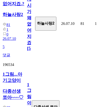
없어지죠.?
시
가
하늘사랑2
왜
하늘사랑2
26.07.10
81
1
없
81
1
어
0
지
26.07.10
죠.?
5
[
5
]
댓글
196534
1그림...아
기고양이
1
그
다종선생
림...
쪼아~~~♡
아
다종선생 쪼아