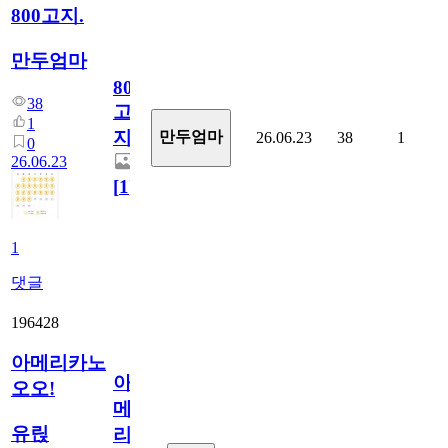
800고지.
만두엄마
800
38
고
1
지.
만두엄마
26.06.23
38
1
0
26.06.23
[
1
]
1
댓글
196428
아메리카노
아
오오!
메
유릱
리