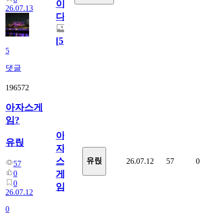
이
26.07.13
다.
[
5
]
5
댓글
196572
아자스게
임?
아
유릱
자
스
유릱
26.07.12
57
0
57
게
0
0
임?
26.07.12
0