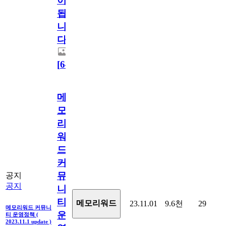
이
됩
니
다.
[
64
]
메
모
리
워
드
커
뮤
공지
공지
니
티
메모리워드
23.11.01
9.6천
29
메모리워드 커뮤니
운
티 운영정책 (
2023.11.1 update )