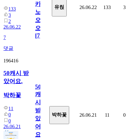
카
유릱
26.06.22
133
3
133
노
3
오
2
26.06.22
오!
[
7
]
7
댓글
196416
50캐시 받
았어요.
50
캐
박하꽃
시
11
받
0
박하꽃
26.06.21
11
0
았
0
어
26.06.21
요.