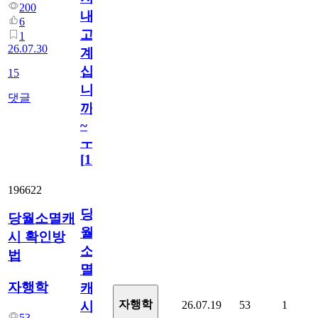
200
내
6
고
1
26.07.30
계
십
15
니
댓글
까
~
ㅜ
[
15
]
196622
당
당월소멸캐
월
시 확인방
소
법
멸
자행학
캐
자행학
26.07.19
53
1
시
53