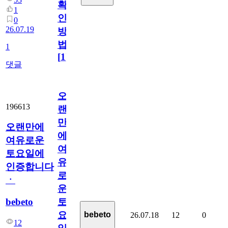
확
1
인
0
26.07.19
방
법
1
[
1
]
댓글
오
196613
랜
만
오랜만에
에
여유로운
여
토요일에
유
인증합니다
로
ㆍ
운
bebeto
토
요
bebeto
26.07.18
12
0
12