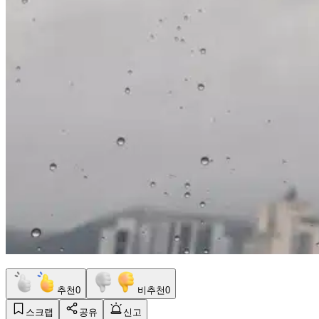
추천
0
비추천
0
스크랩
공유
신고