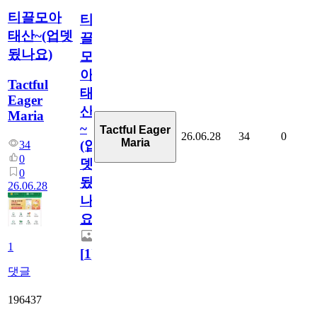
티끌모아
티
태산~(업뎃
끌
됬나요)
모
아
Tactful
태
Eager
산
Maria
~
Tactful Eager
26.06.28
34
0
Maria
(업
34
0
뎃
0
됬
26.06.28
나
요)
1
[
1
]
댓글
196437