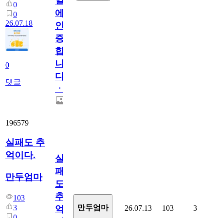
일
0
에
0
26.07.18
인
증
합
니
0
다
댓글
ㆍ
196579
실패도 추
억이다.
실
패
만두엄마
도
추
103
3
만두엄마
26.07.13
103
3
억
0