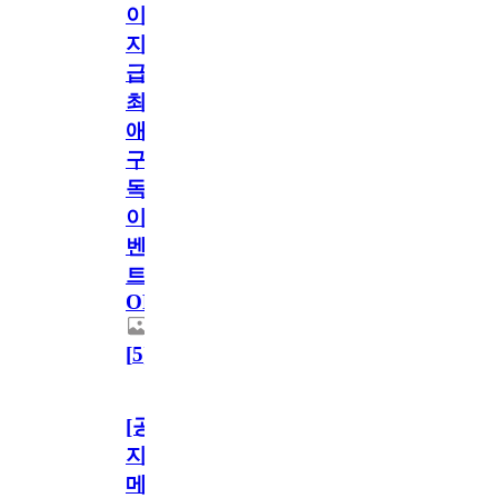
이
지
급!
최
애
구
독
이
벤
트
OPEN!
[
5
]
[공
지]
메