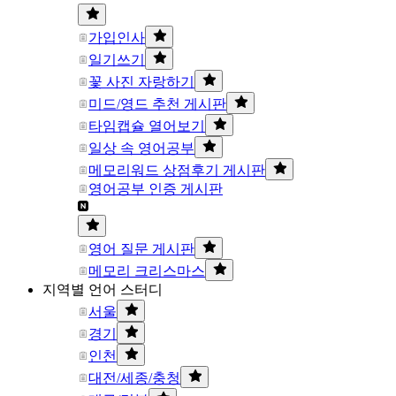
가입인사
일기쓰기
꽃 사진 자랑하기
미드/영드 추천 게시판
타임캡슐 열어보기
일상 속 영어공부
메모리워드 상점후기 게시판
영어공부 인증 게시판
영어 질문 게시판
메모리 크리스마스
지역별 언어 스터디
서울
경기
인천
대전/세종/충청