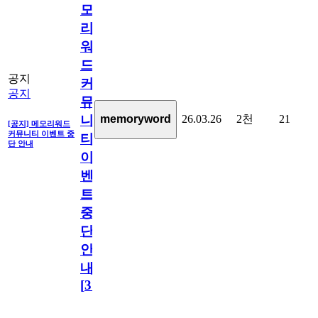
모
리
워
드
공지
커
공지
뮤
26.03.26
2천
21
memoryword
니
[공지] 메모리워드
커뮤니티 이벤트 중
티
단 안내
이
벤
트
중
단
안
내
[
31
]