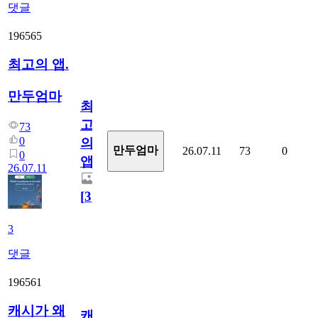
댓글
196565
최고의 앱.
만두엄마
최
고
73
0
의
만두엄마
26.07.11
73
0
0
앱.
26.07.11
[
3
]
3
댓글
196561
캐시가 왜
캐