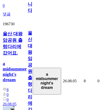
니
0
다
댓글
196730
울
울산 대왕
산
암공원 출
대
렁다리에
왕
갔어요.
암
a
공
midsummer
원
night's
a
출
midsummer
dream
26.08.05
8
0
night's
렁
dream
8
다
0
리
0
에
26.08.05
갔