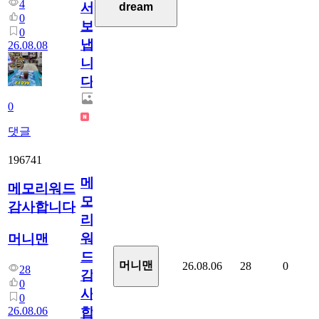
4
서
dream
0
보
0
냅
26.08.08
니
다.
0
댓글
196741
메
메모리워드
모
감사합니다
리
워
머니맨
드
머니맨
26.08.06
28
0
28
감
0
사
0
26.08.06
합