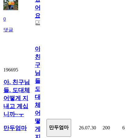
어
요.
0
댓글
아.
친
구
196695
님
들.
아. 친구님
도
들. 도대체
대
어떻게 지
체
내고 계십
어
니까~ㅜ
떻
만두엄마
만두엄마
26.07.30
200
6
게
지