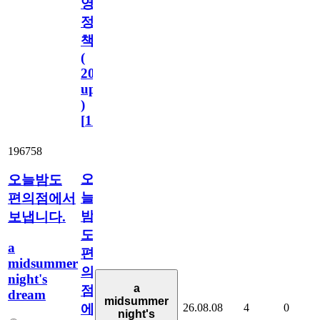
영
정
책
(
2023.11.1
update
)
[
110
]
196758
오
오늘밤도
늘
편의점에서
밤
보냅니다.
도
a
편
midsummer
의
night's
a
점
dream
midsummer
26.08.08
4
0
에
night's