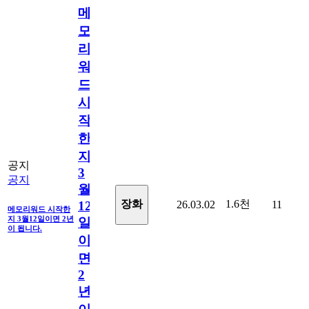
메
모
리
워
드
시
작
한
지
공지
3
공지
월
1.6천
장화
26.03.02
11
12
메모리워드 시작한
지 3월12일이면 2년
일
이 됩니다.
이
면
2
년