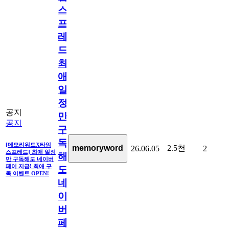
스
프
레
드]
최
애
일
정
공지
만
공지
구
독
[메모리워드X타임
2.5천
memoryword
26.06.05
2
스프레드] 최애 일정
해
만 구독해도 네이버
페이 지급! 최애 구
도
독 이벤트 OPEN!
네
이
버
페