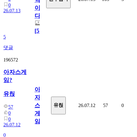
0
이
26.07.13
다.
[
5
]
5
댓글
196572
아자스게
임?
아
유릱
자
스
유릱
26.07.12
57
0
57
게
0
0
임?
26.07.12
0