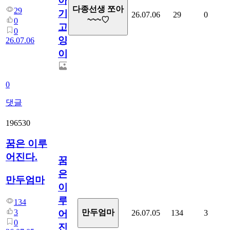
아
다종선생 쪼아
29
기
26.07.06
29
0
~~~♡
0
고
0
양
26.07.06
이
0
댓글
196530
꿈은 이루
어진다.
꿈
은
만두엄마
이
루
134
3
만두엄마
26.07.05
134
3
어
0
진