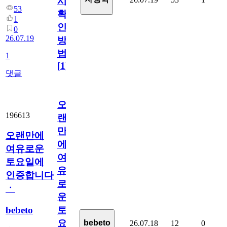
시
53
확
1
인
0
26.07.19
방
법
1
[
1
]
댓글
오
196613
랜
만
오랜만에
에
여유로운
여
토요일에
유
인증합니다
로
ㆍ
운
bebeto
토
요
bebeto
26.07.18
12
0