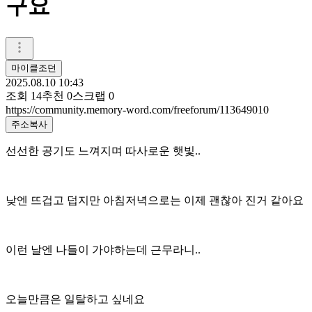
구요
마이클조던
2025.08.10 10:43
조회
14
추천
0
스크랩
0
https://community.memory-word.com/freeforum/113649010
주소복사
선선한 공기도 느껴지며 따사로운 햇빛..
낮엔 뜨겁고 덥지만 아침저녁으로는 이제 괜찮아 진거 같아요
이런 날엔 나들이 가야하는데 근무라니..
오늘만큼은 일탈하고 싶네요