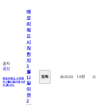
메
모
리
워
드
시
작
한
지
공지
3
공지
월
1.6천
장화
26.03.02
11
12
메모리워드 시작한
지 3월12일이면 2년
일
이 됩니다.
이
면
2