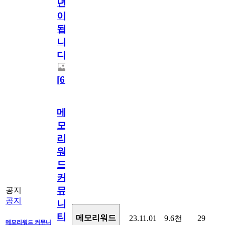
년
이
됩
니
다.
[
64
]
메
모
리
워
드
커
뮤
공지
공지
니
티
메모리워드
23.11.01
9.6천
29
메모리워드 커뮤니