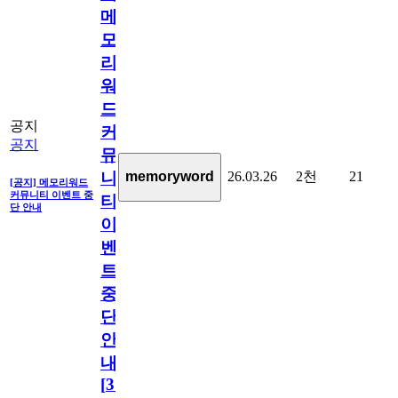
메
모
리
워
드
공지
커
공지
뮤
26.03.26
2천
21
memoryword
니
[공지] 메모리워드
커뮤니티 이벤트 중
티
단 안내
이
벤
트
중
단
안
내
[
31
]