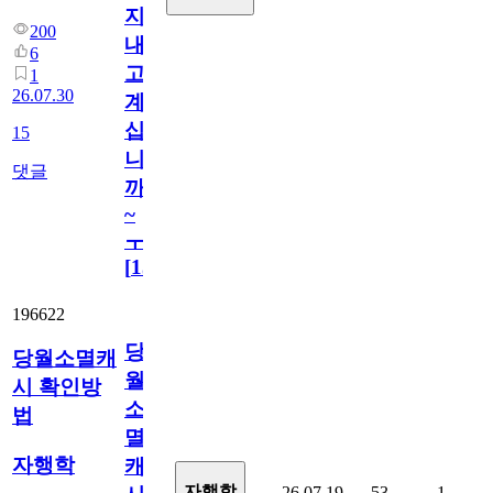
지
200
내
6
고
1
26.07.30
계
십
15
니
댓글
까
~
ㅜ
[
15
]
196622
당
당월소멸캐
월
시 확인방
소
법
멸
자행학
캐
자행학
26.07.19
53
1