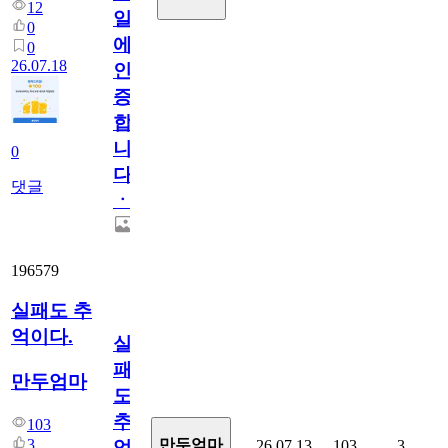
12
일
0
에
0
26.07.18
인
증
합
니
0
다
댓글
ㆍ
196579
실패도 추
억이다.
실
패
만두엄마
도
추
103
3
만두엄마
26.07.13
103
3
억