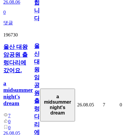
26.08.06
합
니
0
다
댓글
196730
울
울산 대왕
산
암공원 출
대
렁다리에
왕
갔어요.
암
a
공
midsummer
원
night's
a
출
midsummer
dream
26.08.05
7
0
night's
렁
dream
7
다
0
리
0
에
26.08.05