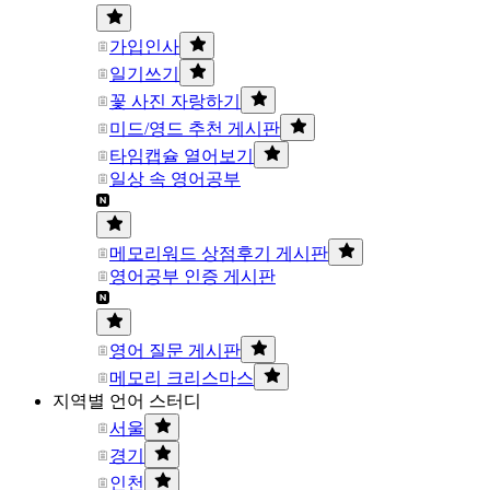
가입인사
일기쓰기
꽃 사진 자랑하기
미드/영드 추천 게시판
타임캡슐 열어보기
일상 속 영어공부
메모리워드 상점후기 게시판
영어공부 인증 게시판
영어 질문 게시판
메모리 크리스마스
지역별 언어 스터디
서울
경기
인천