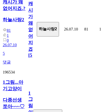
캐시가 왜
캐
없어지죠.?
시
가
하늘사랑2
왜
하늘사랑2
26.07.10
81
1
없
81
1
어
0
지
26.07.10
죠.?
5
[
5
]
댓글
196534
1그림...아
기고양이
1
그
다종선생
림...
쪼아~~~♡