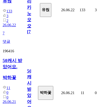
유릱
리
카
유릱
26.06.22
133
3
133
노
3
오
2
26.06.22
오!
[
7
]
7
댓글
196416
50캐시 받
았어요.
50
캐
박하꽃
시
11
받
0
박하꽃
26.06.21
11
0
았
0
어
26.06.21