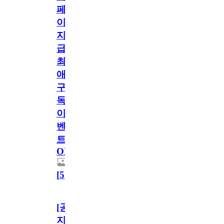
페
이
지
급!
최
애
구
독
이
벤
트
OPEN!
[
5
]
[공
지]