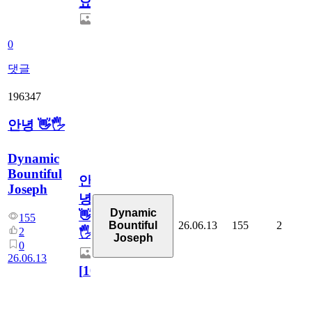
요.
0
댓글
196347
안녕 👋🖐
Dynamic
Bountiful
안
Joseph
녕
Dynamic
👋
155
26.06.13
155
2
Bountiful
2
🖐
Joseph
0
26.06.13
[
10
]