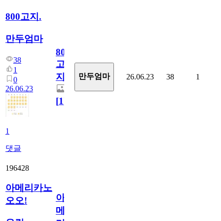
800고지.
만두엄마
800
38
고
1
지.
만두엄마
26.06.23
38
1
0
26.06.23
[
1
]
1
댓글
196428
아메리카노
아
오오!
메