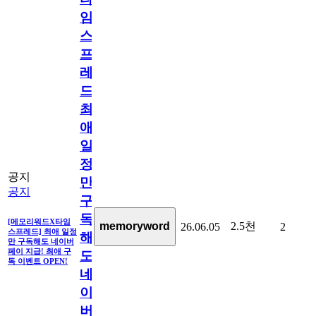
임
스
프
레
드]
최
애
일
정
공지
만
공지
구
독
[메모리워드X타임
2.5천
memoryword
26.06.05
2
스프레드] 최애 일정
해
만 구독해도 네이버
페이 지급! 최애 구
도
독 이벤트 OPEN!
네
이
버