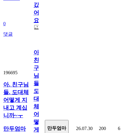
갔
어
요.
0
댓글
아.
친
구
196695
님
들.
아. 친구님
도
들. 도대체
대
어떻게 지
체
내고 계십
어
니까~ㅜ
떻
만두엄마
만두엄마
26.07.30
200
6
게