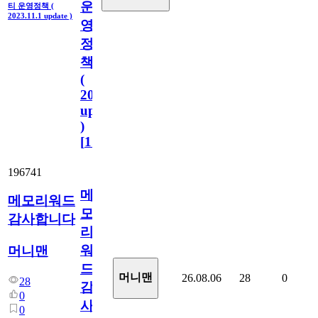
운
티 운영정책 (
2023.11.1 update )
영
정
책
(
2023.11.1
update
)
[
110
]
196741
메
메모리워드
모
감사합니다
리
워
머니맨
드
머니맨
26.08.06
28
0
28
감
0
사
0