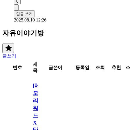
0
답글 쓰기
2025.08.10 12:26
자유이야기방
글쓰기
제
번호
글쓴이
등록일
조회
추천
목
[메
모
리
워
드
X
타