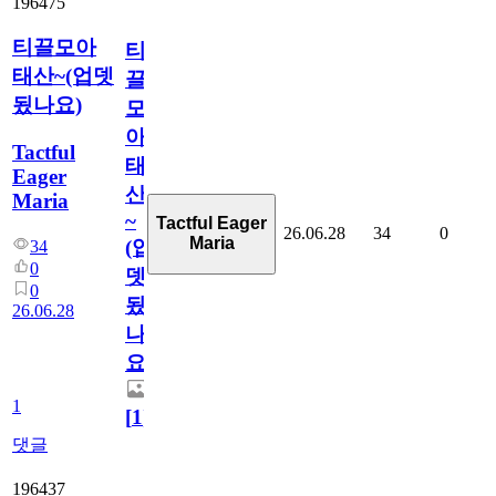
196475
티끌모아
티
태산~(업뎃
끌
됬나요)
모
아
Tactful
태
Eager
산
Maria
~
Tactful Eager
26.06.28
34
0
Maria
(업
34
0
뎃
0
됬
26.06.28
나
요)
1
[
1
]
댓글
196437