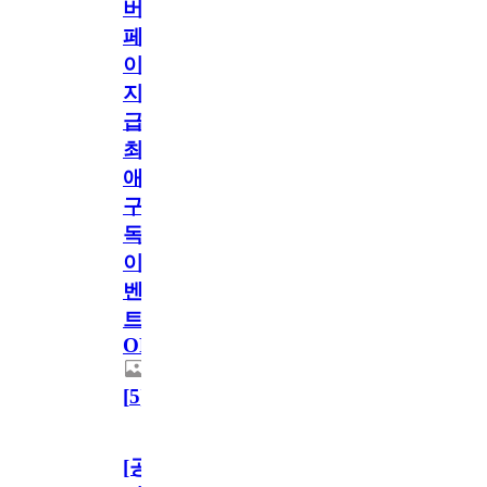
버
페
이
지
급!
최
애
구
독
이
벤
트
OPEN!
[
5
]
[공