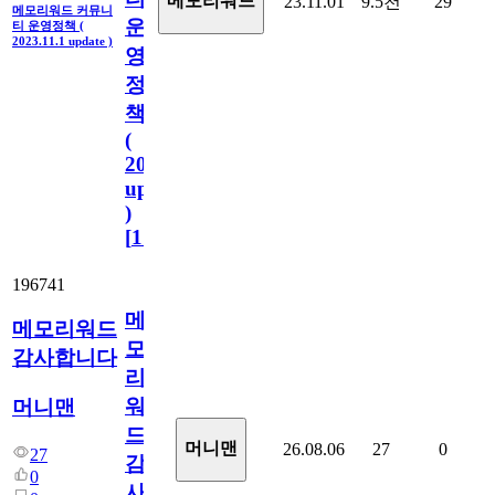
메모리워드
23.11.01
9.5천
29
메모리워드 커뮤니
운
티 운영정책 (
2023.11.1 update )
영
정
책
(
2023.11.1
update
)
[
110
]
196741
메
메모리워드
모
감사합니다
리
워
머니맨
드
머니맨
26.08.06
27
0
27
감
0
사