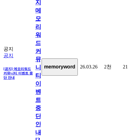
지]
메
모
리
워
드
공지
커
공지
뮤
26.03.26
2천
21
memoryword
니
[공지] 메모리워드
커뮤니티 이벤트 중
티
단 안내
이
벤
트
중
단
안
내
[
31
]