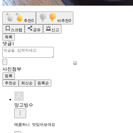
추천
0
비추천
0
스크랩
공유
신고
목록
댓글
1
사진첨부
등록
추천순
최신순
등록순
망고빙수
매콤하니 맛있어보여요 