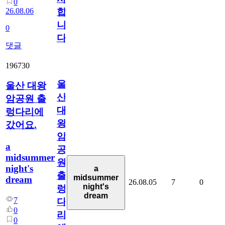
0
26.08.06
합
니
0
다
댓글
196730
울
울산 대왕
산
암공원 출
대
렁다리에
왕
갔어요.
암
a
공
midsummer
원
night's
a
출
midsummer
dream
26.08.05
7
0
night's
렁
dream
7
다
0
리
0