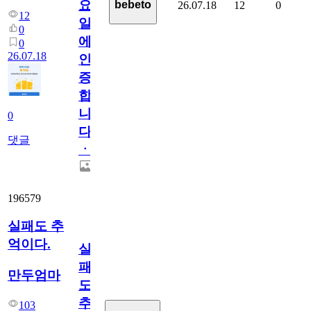
요
bebeto
26.07.18
12
0
12
일
0
에
0
26.07.18
인
증
합
니
0
다
댓글
ㆍ
196579
실패도 추
억이다.
실
패
만두엄마
도
추
103