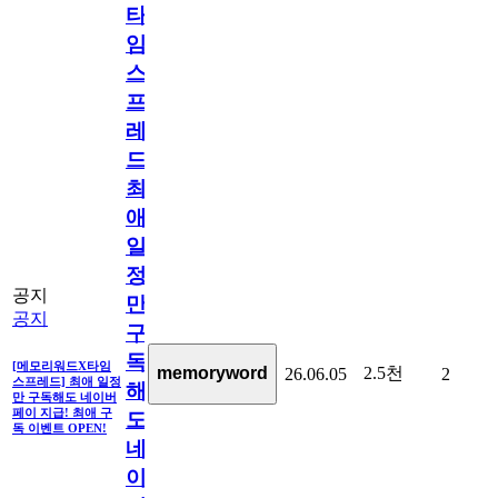
타
임
스
프
레
드]
최
애
일
정
공지
만
공지
구
독
[메모리워드X타임
2.5천
memoryword
26.06.05
2
스프레드] 최애 일정
해
만 구독해도 네이버
페이 지급! 최애 구
도
독 이벤트 OPEN!
네
이