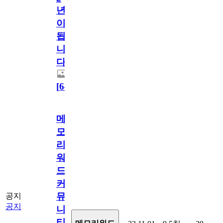
년
이
됩
니
다.
[
64
]
메
모
리
워
드
커
뮤
공지
공지
니
티