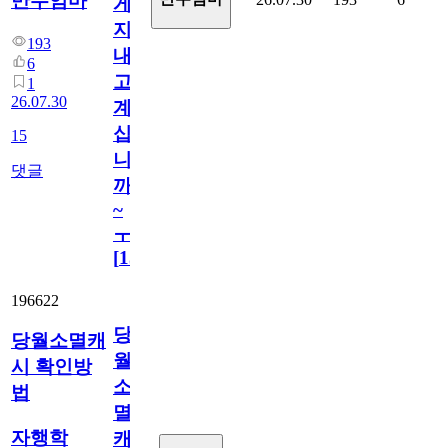
만두엄마
게
지
193
내
6
고
1
26.07.30
계
십
15
니
댓글
까
~
ㅜ
[
15
]
196622
당
당월소멸캐
월
시 확인방
소
법
멸
자행학
캐