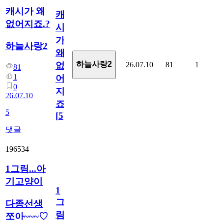
캐시가 왜
캐
없어지죠.?
시
가
하늘사랑2
왜
하늘사랑2
26.07.10
81
1
없
81
1
어
0
지
26.07.10
죠.?
5
[
5
]
댓글
196534
1그림...아
기고양이
1
그
다종선생
림...
쪼아~~~♡