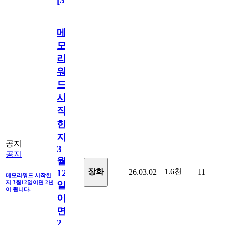
메
모
리
워
드
시
작
한
지
공지
3
공지
월
1.6천
장화
26.03.02
11
12
메모리워드 시작한
지 3월12일이면 2년
일
이 됩니다.
이
면
2