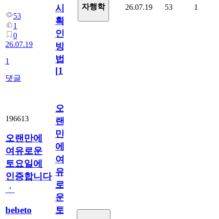
자행학
26.07.19
53
1
시
53
확
1
인
0
26.07.19
방
법
1
[
1
]
댓글
오
196613
랜
만
오랜만에
에
여유로운
여
토요일에
유
인증합니다
로
ㆍ
운
bebeto
토