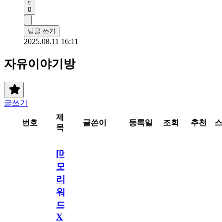
0
답글 쓰기
2025.08.11 16:11
자유이야기방
글쓰기
제
번호
글쓴이
등록일
조회
추천
목
[메
모
리
워
드
X