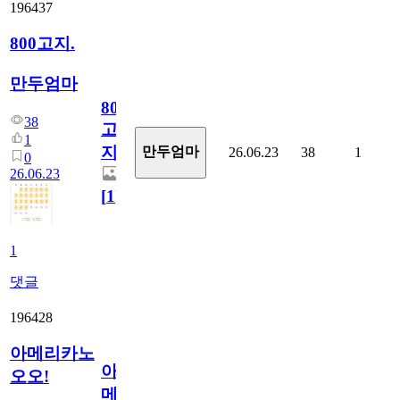
196437
800고지.
만두엄마
800
38
고
1
지.
만두엄마
26.06.23
38
1
0
26.06.23
[
1
]
1
댓글
196428
아메리카노
아
오오!
메