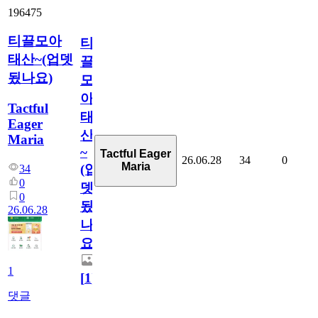
196475
티끌모아
티
태산~(업뎃
끌
됬나요)
모
아
Tactful
태
Eager
산
Maria
~
Tactful Eager
26.06.28
34
0
Maria
(업
34
0
뎃
0
됬
26.06.28
나
요)
1
[
1
]
댓글