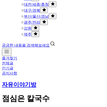
대전/세종/충청
대구/경북
부산/울산/경남
광주/전라
강원
제주
궁금한 내용을 검색해보세요
즐겨찾기
전체글
인기글
공지사항
자유이야기방
점심은 칼국수