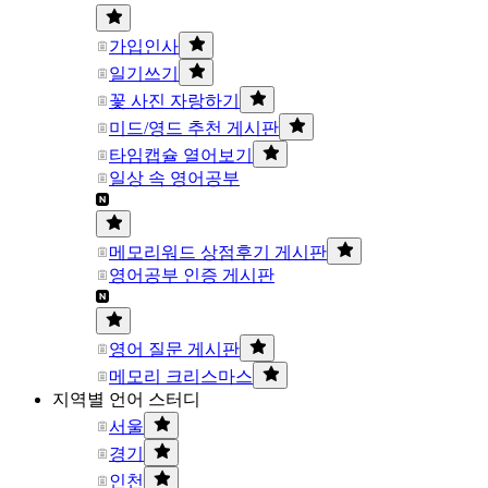
가입인사
일기쓰기
꽃 사진 자랑하기
미드/영드 추천 게시판
타임캡슐 열어보기
일상 속 영어공부
메모리워드 상점후기 게시판
영어공부 인증 게시판
영어 질문 게시판
메모리 크리스마스
지역별 언어 스터디
서울
경기
인천