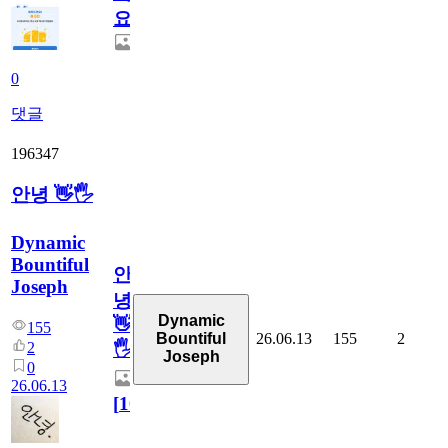
요.
0
댓글
196347
안녕 👋🖐
Dynamic
Bountiful
안
Joseph
녕
Dynamic
👋
155
26.06.13
155
2
Bountiful
2
🖐
Joseph
0
26.06.13
[
10
]