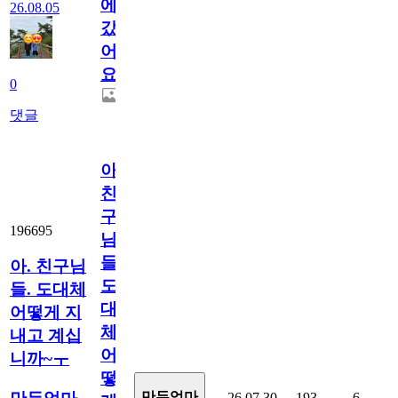
에
26.08.05
갔
어
요.
0
댓글
아.
친
구
196695
님
들.
아. 친구님
도
들. 도대체
대
어떻게 지
체
내고 계십
어
니까~ㅜ
떻
만두엄마
26.07.30
193
6