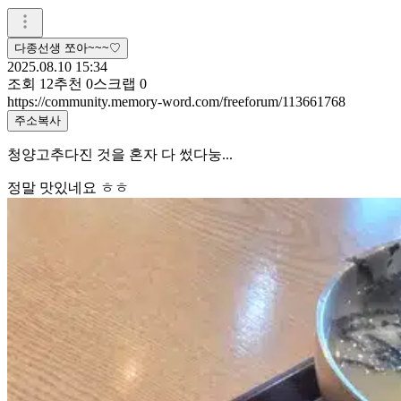
다종선생 쪼아~~~♡
2025.08.10 15:34
조회
12
추천
0
스크랩
0
https://community.memory-word.com/freeforum/113661768
주소복사
청양고추다진 것을 혼자 다 썼다눙...
정말 맛있네요 ㅎㅎ