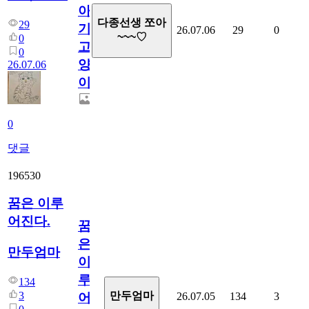
아
다종선생 쪼아
29
기
26.07.06
29
0
~~~♡
0
고
0
양
26.07.06
이
0
댓글
196530
꿈은 이루
어진다.
꿈
은
만두엄마
이
루
134
3
만두엄마
26.07.05
134
3
어