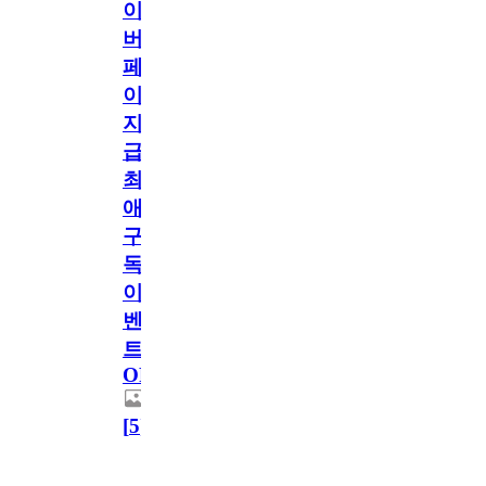
이
버
페
이
지
급!
최
애
구
독
이
벤
트
OPEN!
[
5
]