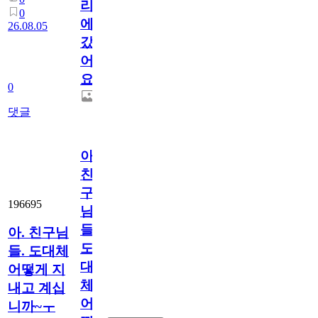
리
0
에
26.08.05
갔
어
요.
0
댓글
아.
친
구
196695
님
들.
아. 친구님
도
들. 도대체
대
어떻게 지
체
내고 계십
어
니까~ㅜ