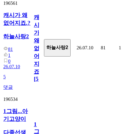
196561
캐시가 왜
캐
없어지죠.?
시
가
하늘사랑2
왜
하늘사랑2
26.07.10
81
1
없
81
1
어
0
지
26.07.10
죠.?
5
[
5
]
댓글
196534
1그림...아
기고양이
1
그
다종선생