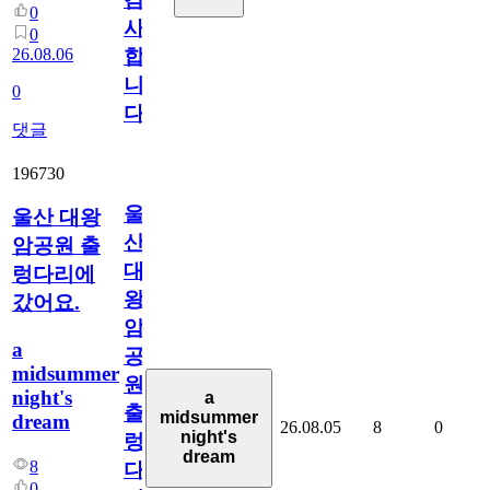
0
사
0
26.08.06
합
니
0
다
댓글
196730
울
울산 대왕
산
암공원 출
대
렁다리에
왕
갔어요.
암
a
공
midsummer
원
night's
a
출
midsummer
dream
26.08.05
8
0
night's
렁
dream
8
다
0