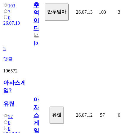
추
103
3
만두엄마
26.07.13
103
3
억
0
이
26.07.13
다.
[
5
]
5
댓글
196572
아자스게
임?
아
유릱
자
스
유릱
26.07.12
57
0
57
게
0
0
임?