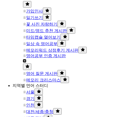
가입인사
일기쓰기
꽃 사진 자랑하기
미드/영드 추천 게시판
타임캡슐 열어보기
일상 속 영어공부
메모리워드 상점후기 게시판
영어공부 인증 게시판
영어 질문 게시판
메모리 크리스마스
지역별 언어 스터디
서울
경기
인천
대전/세종/충청