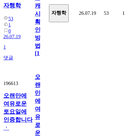
자행학
캐
자행학
26.07.19
53
1
시
53
확
1
인
0
26.07.19
방
법
1
[
1
]
댓글
오
196613
랜
만
오랜만에
에
여유로운
여
토요일에
유
인증합니다
로
ㆍ
운