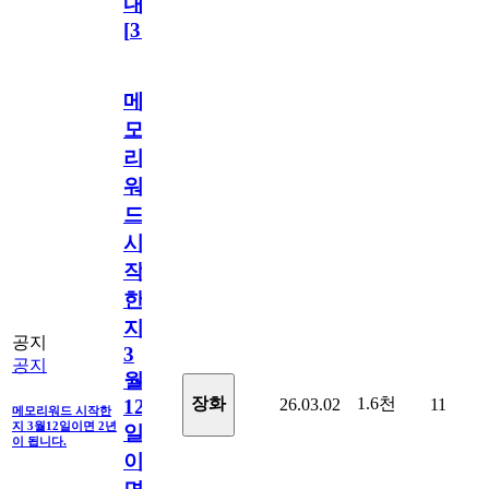
내
[
31
]
메
모
리
워
드
시
작
한
지
공지
3
공지
월
1.6천
장화
26.03.02
11
12
메모리워드 시작한
지 3월12일이면 2년
일
이 됩니다.
이