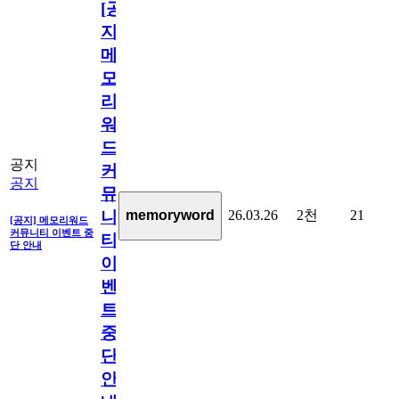
[공
지]
메
모
리
워
드
공지
커
공지
뮤
26.03.26
2천
21
memoryword
니
[공지] 메모리워드
커뮤니티 이벤트 중
티
단 안내
이
벤
트
중
단
안