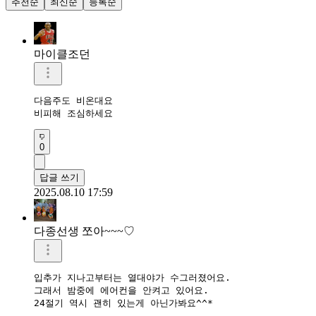
추천순
최신순
등록순
마이클조던
다음주도 비온대요

비피해 조심하세요
0
답글 쓰기
2025.08.10 17:59
다종선생 쪼아~~~♡
입추가 지나고부터는 열대야가 수그러졌어요.

그래서 밤중에 에어컨을 안켜고 있어요.

24절기 역시 괜히 있는게 아닌가봐요^^*