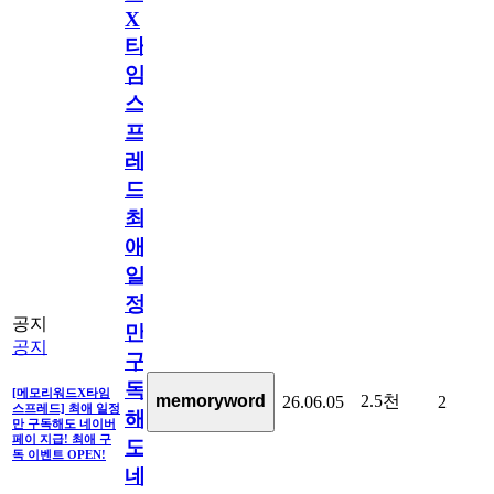
X
타
임
스
프
레
드]
최
애
일
정
공지
만
공지
구
독
[메모리워드X타임
2.5천
memoryword
26.06.05
2
스프레드] 최애 일정
해
만 구독해도 네이버
페이 지급! 최애 구
도
독 이벤트 OPEN!
네