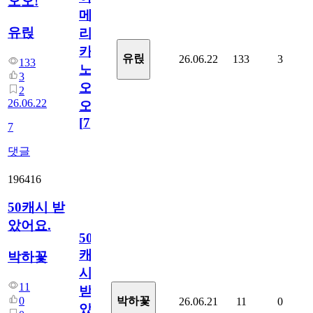
오오!
메
유릱
리
카
유릱
26.06.22
133
3
133
노
3
오
2
26.06.22
오!
[
7
]
7
댓글
196416
50캐시 받
았어요.
50
캐
박하꽃
시
11
받
0
박하꽃
26.06.21
11
0
았