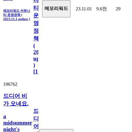
니
티
메모리워드
23.11.01
9.6천
29
메모리워드 커뮤니
운
티 운영정책 (
2023.11.1 update )
영
정
책
(
2023.11.1
update
)
[
110
]
196762
드디어 비
가 오네요.
드
a
디
midsummer
어
night's