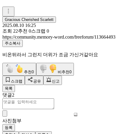
Gracious Cherished Scarlett
2025.08.10 16:25
조회
22
추천
0
스크랩
0
https://community.memory-word.com/freeforum/113664493
주소복사
비온뒤라서 그런지 더위가 조금 가신거같아요
추천
0
비추천
0
스크랩
공유
신고
목록
댓글
2
사진첨부
등록