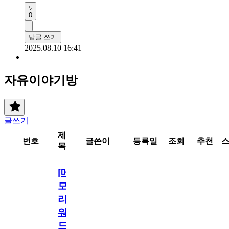
0
답글 쓰기
2025.08.10 16:41
자유이야기방
글쓰기
제
번호
글쓴이
등록일
조회
추천
목
[메
모
리
워
드