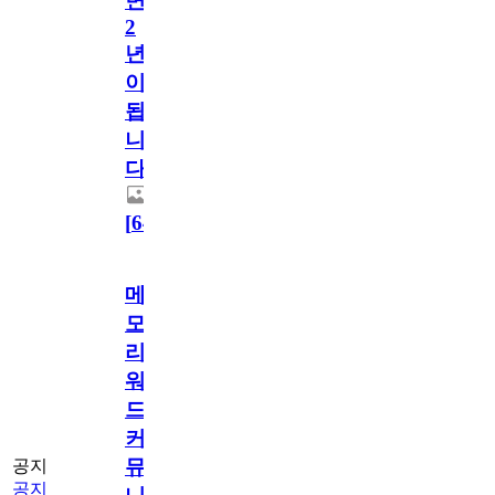
면
2
년
이
됩
니
다.
[
64
]
메
모
리
워
드
커
뮤
공지
공지