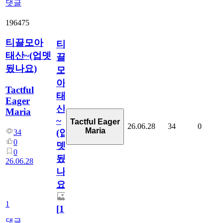
댓글
196475
티끌모아
티
태산~(업뎃
끌
됬나요)
모
아
Tactful
태
Eager
산
Maria
~
Tactful Eager
26.06.28
34
0
Maria
(업
34
0
뎃
0
됬
26.06.28
나
요)
1
[
1
]
댓글