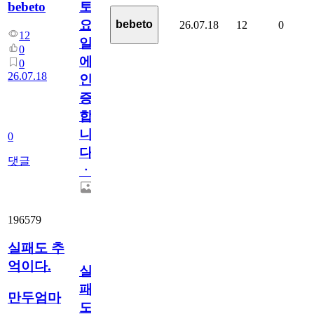
bebeto
토
요
bebeto
26.07.18
12
0
12
일
0
에
0
26.07.18
인
증
합
니
0
다
댓글
ㆍ
196579
실패도 추
억이다.
실
패
만두엄마
도