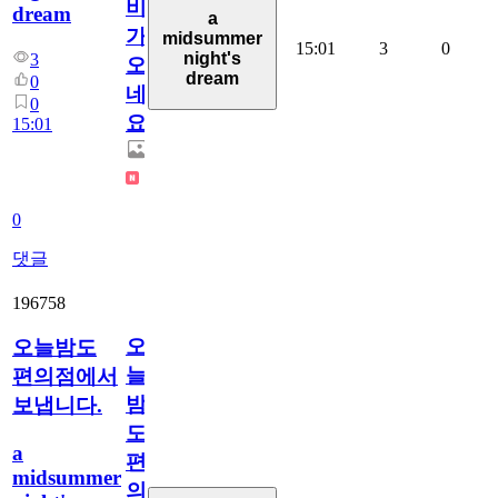
비
dream
a
가
midsummer
15:01
3
0
night's
3
오
dream
0
네
0
요.
15:01
0
댓글
196758
오
오늘밤도
늘
편의점에서
밤
보냅니다.
도
a
편
midsummer
의