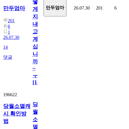
떻
만두엄마
만두엄마
26.07.30
201
6
게
지
201
내
6
고
1
26.07.30
계
십
14
니
댓글
까
~
ㅜ
[
14
]
196622
당
당월소멸캐
월
시 확인방
소
법
멸