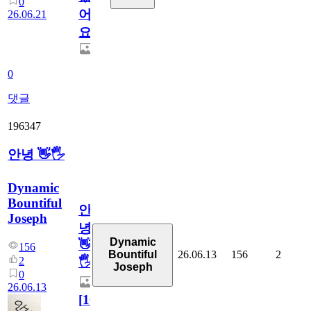
0
어
26.06.21
요.
0
댓글
196347
안녕 👋🖐
Dynamic
Bountiful
안
Joseph
녕
Dynamic
👋
156
26.06.13
156
2
Bountiful
2
🖐
Joseph
0
26.06.13
[
10
]