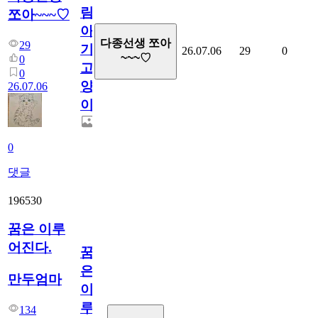
림...
쪼아~~~♡
아
다종선생 쪼아
29
기
26.07.06
29
0
~~~♡
0
고
0
양
26.07.06
이
0
댓글
196530
꿈은 이루
어진다.
꿈
은
만두엄마
이
루
134