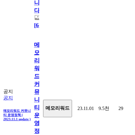
니
다.
[
64
]
메
모
리
워
드
커
뮤
공지
공지
니
티
메모리워드
23.11.01
9.5천
29
메모리워드 커뮤니
운
티 운영정책 (
2023.11.1 update )
영
정