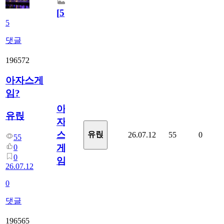
[
5
]
5
댓글
196572
아자스게
임?
아
유릱
자
스
유릱
26.07.12
55
0
55
게
0
0
임?
26.07.12
0
댓글
196565