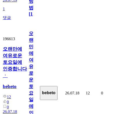
26.07.19
방
법
1
[
1
]
댓글
오
196613
랜
만
오랜만에
에
여유로운
여
토요일에
유
인증합니다
로
ㆍ
운
bebeto
토
요
bebeto
26.07.18
12
0
12
일
0
에
0
26.07.18
인