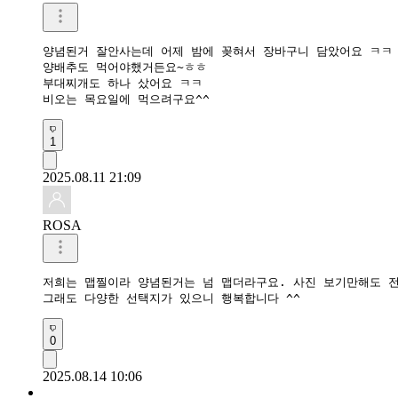
양념된거 잘안사는데 어제 밤에 꽂혀서 장바구니 담았어요 ㅋㅋ

양배추도 먹어야했거든요~ㅎㅎ

부대찌개도 하나 샀어요 ㅋㅋ

비오는 목요일에 먹으려구요^^
1
2025.08.11 21:09
ROSA
저희는 맵찔이라 양념된거는 넘 맵더라구요. 사진 보기만해도 전 매
그래도 다양한 선택지가 있으니 행복합니다 ^^
0
2025.08.14 10:06