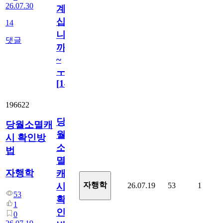
26.07.30
계
십
14
니
댓글
까
~
ㅜ
[
14
]
196622
당
당월소멸캐
월
시 확인방
소
법
멸
자행학
캐
자행학
26.07.19
53
1
시
53
확
1
인
0