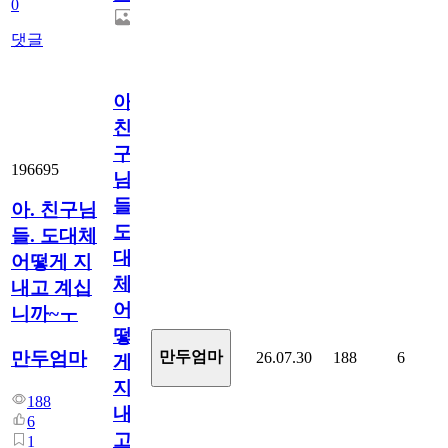
0
댓글
아.
친
구
196695
님
들.
아. 친구님
도
들. 도대체
대
어떻게 지
체
내고 계십
어
니까~ㅜ
떻
만두엄마
만두엄마
26.07.30
188
6
게
지
188
내
6
고
1