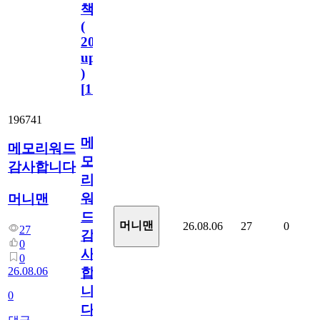
책
(
2023.11.1
update
)
[
110
]
196741
메
메모리워드
모
감사합니다
리
워
머니맨
드
머니맨
26.08.06
27
0
27
감
0
사
0
26.08.06
합
니
0
다