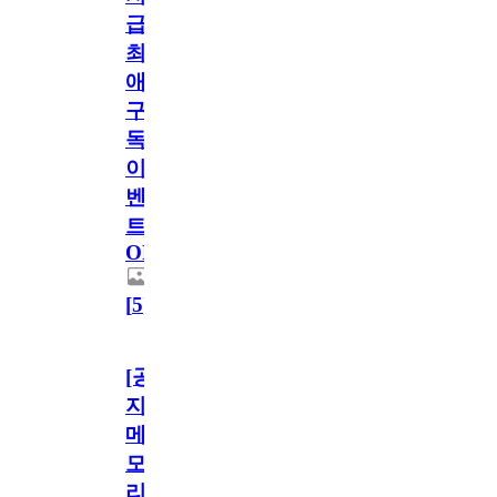
급!
최
애
구
독
이
벤
트
OPEN!
[
5
]
[공
지]
메
모
리