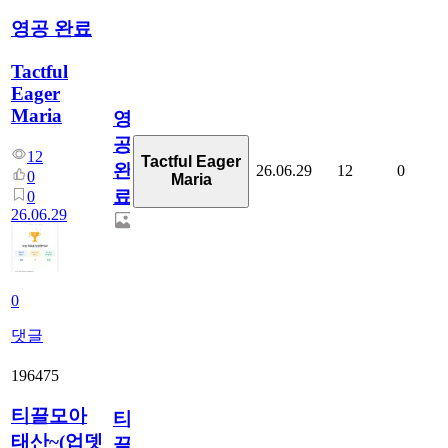
영공 완료
Tactful
Eager
Maria
영
공
12
Tactful Eager
완
26.06.29
12
0
0
Maria
료
0
26.06.29
0
댓글
196475
티끌모아
티
태산~(업뎃
끌