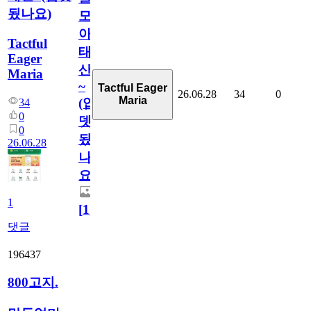
됬나요)
모
아
Tactful
태
Eager
산
Maria
~
Tactful Eager
26.06.28
34
0
Maria
(업
34
0
뎃
0
됬
26.06.28
나
요)
1
[
1
]
댓글
196437
800고지.