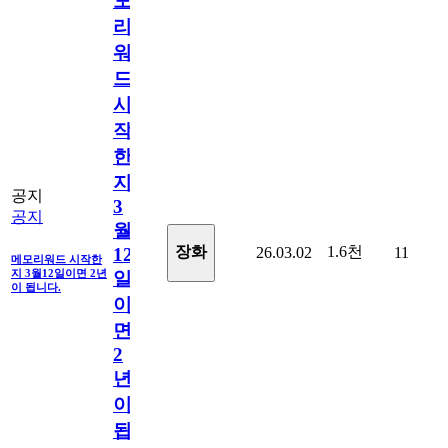
모
리
워
드
시
작
한
지
공지
3
공지
월
1.6천
장화
26.03.02
11
12
메모리워드 시작한
지 3월12일이면 2년
일
이 됩니다.
이
면
2
년
이
됩