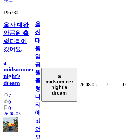
댓글
196730
울
울산 대왕
산
암공원 출
대
렁다리에
왕
갔어요.
암
a
공
midsummer
원
night's
a
출
midsummer
dream
26.08.05
7
0
night's
렁
dream
7
다
0
리
0
에
26.08.05
갔
어
요.