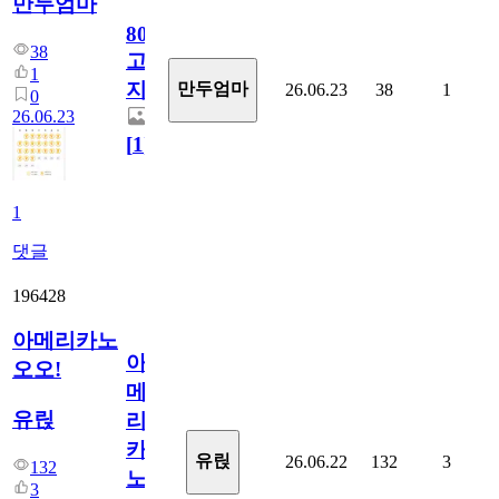
만두엄마
800
38
고
1
지.
만두엄마
26.06.23
38
1
0
26.06.23
[
1
]
1
댓글
196428
아메리카노
아
오오!
메
유릱
리
카
유릱
26.06.22
132
3
132
노
3