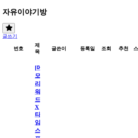
자유이야기방
글쓰기
제
번호
글쓴이
등록일
조회
추천
목
[메
모
리
워
드
X
타
임
스