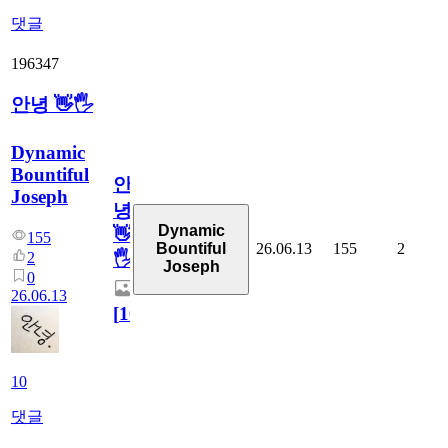
댓글
196347
안녕 👋🖐
Dynamic
Bountiful
안
Joseph
녕
Dynamic
👋
155
26.06.13
155
2
Bountiful
2
🖐
Joseph
0
26.06.13
[
10
]
10
댓글