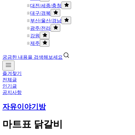
대전/세종/충청
대구/경북
부산/울산/경남
광주/전라
강원
제주
궁금한 내용을 검색해보세요
즐겨찾기
전체글
인기글
공지사항
자유이야기방
마트표 닭갈비