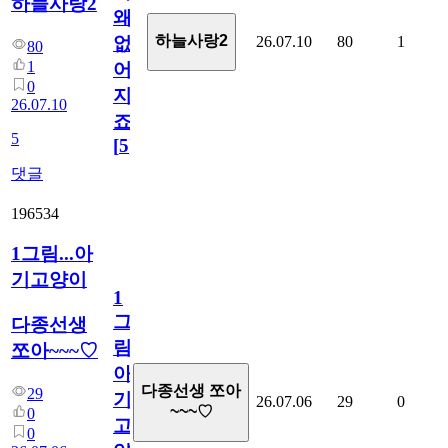
하늘사랑2
왜
하늘사랑2
26.07.10
80
1
없
80
1
어
0
지
26.07.10
죠.?
5
[
5
]
댓글
196534
1그림...아
기고양이
1
그
다종선생
림...
쪼아~~~♡
아
다종선생 쪼아
29
기
26.07.06
29
0
~~~♡
0
고
0