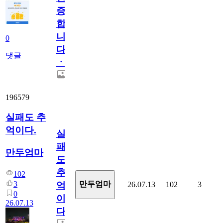
증
합
니
0
다
댓글
ㆍ
196579
실패도 추
억이다.
실
패
만두엄마
도
추
102
3
만두엄마
26.07.13
102
3
억
0
이
26.07.13
다.