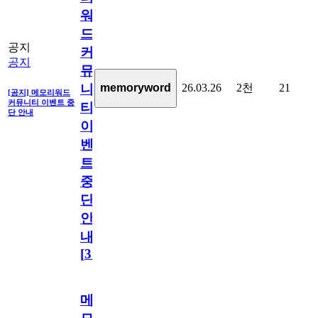
워
드
공지
커
공지
뮤
26.03.26
2천
21
memoryword
니
[공지] 메모리워드
커뮤니티 이벤트 중
티
단 안내
이
벤
트
중
단
안
내
[
31
]
메