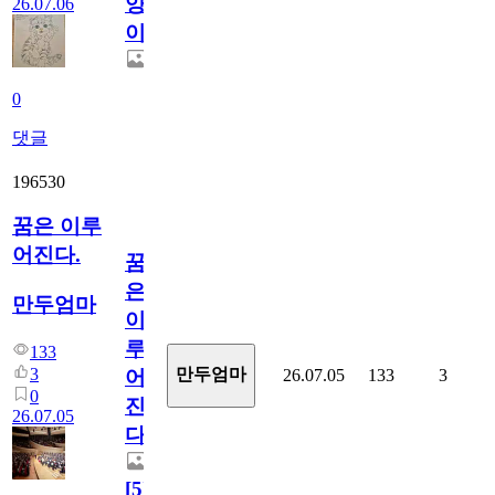
양
26.07.06
이
0
댓글
196530
꿈은 이루
어진다.
꿈
은
만두엄마
이
루
133
3
만두엄마
26.07.05
133
3
어
0
진
26.07.05
다.
[
5
]