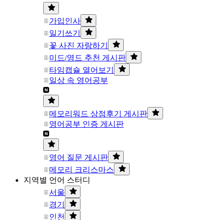
가입인사
일기쓰기
꽃 사진 자랑하기
미드/영드 추천 게시판
타임캡슐 열어보기
일상 속 영어공부
메모리워드 상점후기 게시판
영어공부 인증 게시판
영어 질문 게시판
메모리 크리스마스
지역별 언어 스터디
서울
경기
인천