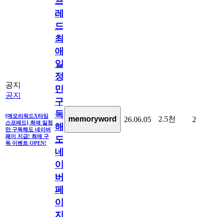
프
레
드]
최
애
일
정
공지
만
공지
구
독
[메모리워드X타임
2.5천
memoryword
26.06.05
2
스프레드] 최애 일정
해
만 구독해도 네이버
페이 지급! 최애 구
도
독 이벤트 OPEN!
네
이
버
페
이
지