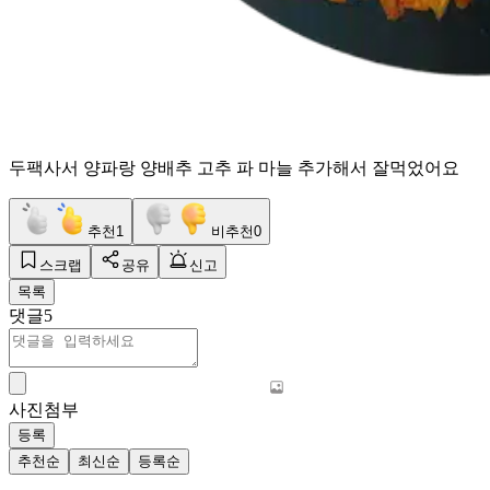
두팩사서 양파랑 양배추 고추 파 마늘 추가해서 잘먹었어요
추천
1
비추천
0
스크랩
공유
신고
목록
댓글
5
사진첨부
등록
추천순
최신순
등록순