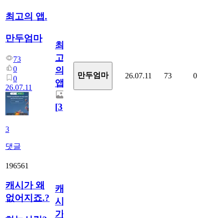
최고의 앱.
만두엄마
최
고
73
0
의
만두엄마
26.07.11
73
0
0
앱.
26.07.11
[
3
]
3
댓글
196561
캐시가 왜
캐
없어지죠.?
시
가