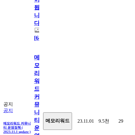
됩
니
다.
[
64
]
메
모
리
워
드
커
뮤
공지
공지
니
티
메모리워드
23.11.01
9.5천
29
메모리워드 커뮤니
운
티 운영정책 (
2023.11.1 update )