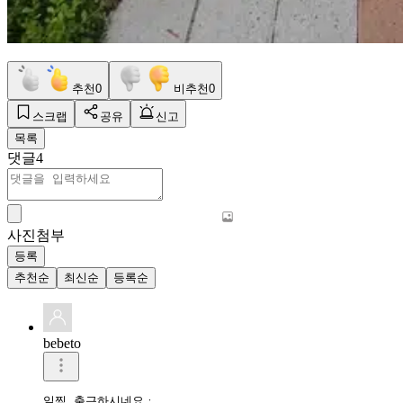
추천
0
비추천
0
스크랩
공유
신고
목록
댓글
4
사진첨부
등록
추천순
최신순
등록순
bebeto
일찍 출근하시네요ㆍ 
