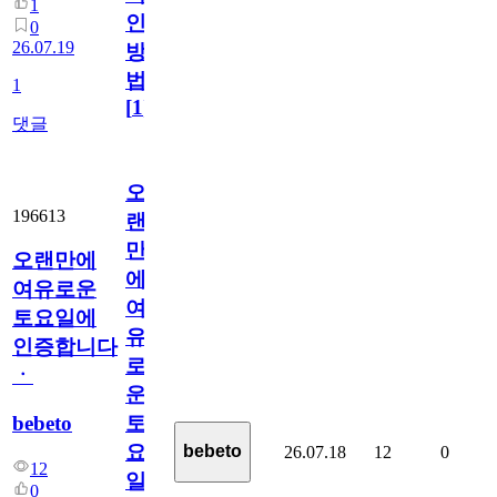
1
인
0
26.07.19
방
법
1
[
1
]
댓글
오
196613
랜
만
오랜만에
에
여유로운
여
토요일에
유
인증합니다
로
ㆍ
운
bebeto
토
요
bebeto
26.07.18
12
0
12
일
0