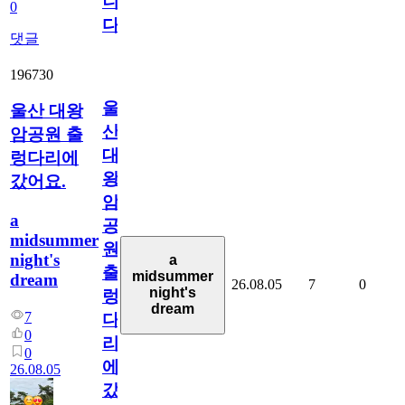
니
0
다
댓글
196730
울
울산 대왕
산
암공원 출
대
렁다리에
왕
갔어요.
암
a
공
midsummer
원
night's
a
출
midsummer
dream
26.08.05
7
0
night's
렁
dream
7
다
0
리
0
에
26.08.05
갔