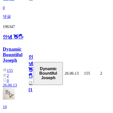
0
댓글
196347
안녕 👋🖐
Dynamic
Bountiful
안
Joseph
녕
Dynamic
👋
155
26.06.13
155
2
Bountiful
2
🖐
Joseph
0
26.06.13
[
10
]
10