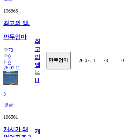
196565
최고의 앱.
만두엄마
최
고
73
0
의
만두엄마
26.07.11
73
0
0
앱.
26.07.11
[
3
]
3
댓글
196561
캐시가 왜
캐