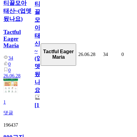
티끌모아
티
태산~(업뎃
끌
됬나요)
모
아
Tactful
태
Eager
산
Maria
~
Tactful Eager
26.06.28
34
0
Maria
(업
34
0
뎃
0
됬
26.06.28
나
요)
1
[
1
]
댓글
196437