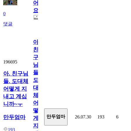
어
요.
0
댓글
아.
친
구
196695
님
들.
아. 친구님
도
들. 도대체
대
어떻게 지
체
내고 계십
어
니까~ㅜ
떻
만두엄마
만두엄마
26.07.30
193
6
게
지
193