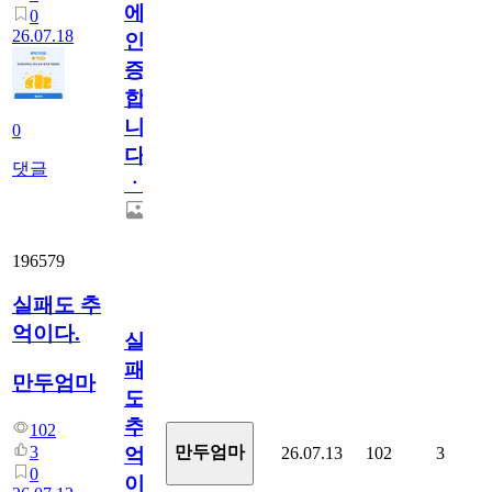
에
0
26.07.18
인
증
합
니
0
다
댓글
ㆍ
196579
실패도 추
억이다.
실
패
만두엄마
도
추
102
3
만두엄마
26.07.13
102
3
억
0
이