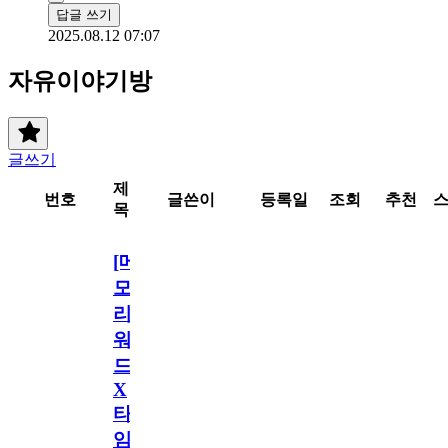
답글 쓰기
2025.08.12 07:07
자유이야기방
글쓰기
제
번호
글쓴이
등록일
조회
추천
목
[메
모
리
워
드
X
타
임