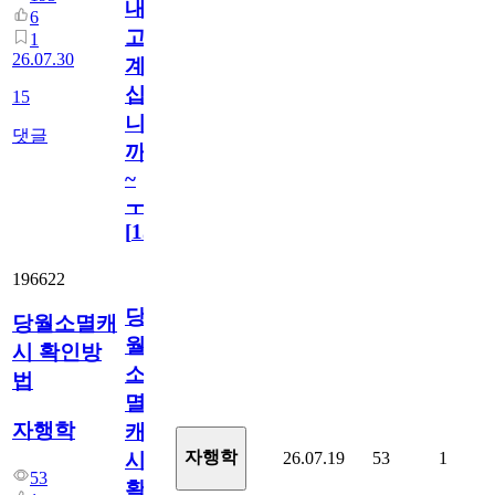
내
6
고
1
26.07.30
계
십
15
니
댓글
까
~
ㅜ
[
15
]
196622
당
당월소멸캐
월
시 확인방
소
법
멸
자행학
캐
자행학
26.07.19
53
1
시
53
확