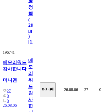
영
정
책
(
2023.11.1
update
)
[
110
]
196741
메
메모리워드
모
감사합니다
리
워
머니맨
드
머니맨
26.08.06
27
0
27
감
0
사
0
26.08.06
합