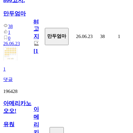
800고지.
만두엄마
800
38
고
1
지.
만두엄마
26.06.23
38
1
0
26.06.23
[
1
]
1
댓글
196428
아메리카노
아
오오!
메
유릱
리
카