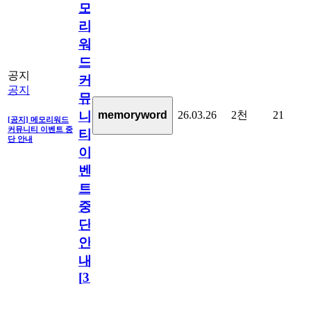
모
리
워
드
공지
커
공지
뮤
26.03.26
2천
21
memoryword
니
[공지] 메모리워드
커뮤니티 이벤트 중
티
단 안내
이
벤
트
중
단
안
내
[
31
]