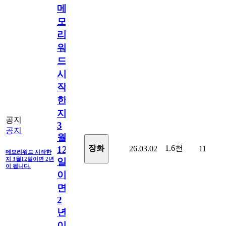
메
모
리
워
드
시
작
한
지
공지
3
공지
월
1.6천
장화
26.03.02
11
12
메모리워드 시작한
지 3월12일이면 2년
일
이 됩니다.
이
면
2
년
이