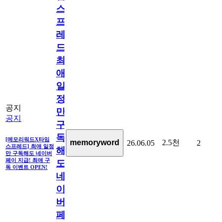
스
프
레
드]
최
애
일
정
공지
만
공지
구
독
[메모리워드X타임
2.5천
memoryword
26.06.05
2
스프레드] 최애 일정
해
만 구독해도 네이버
페이 지급! 최애 구
도
독 이벤트 OPEN!
네
이
버
페