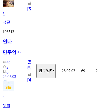
[
5
]
5
댓글
196513
연타
만두엄마
연
69
2
타
만두엄마
26.07.03
69
2
0
26.07.03
[
4
]
4
댓글