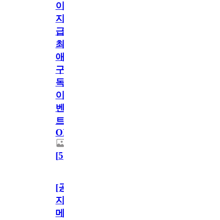
이
지
급!
최
애
구
독
이
벤
트
OPEN!
[
5
]
[공
지]
메