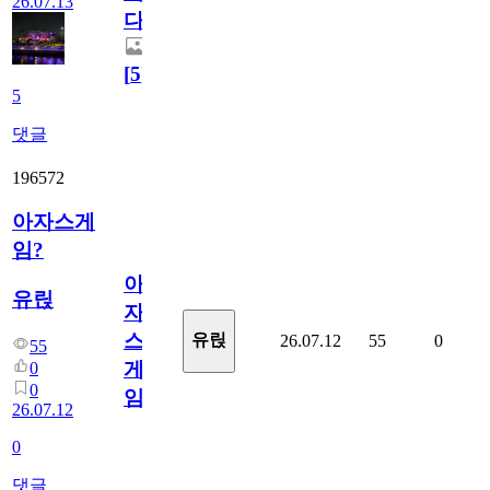
26.07.13
다.
[
5
]
5
댓글
196572
아자스게
임?
아
유릱
자
스
유릱
26.07.12
55
0
55
게
0
0
임?
26.07.12
0
댓글