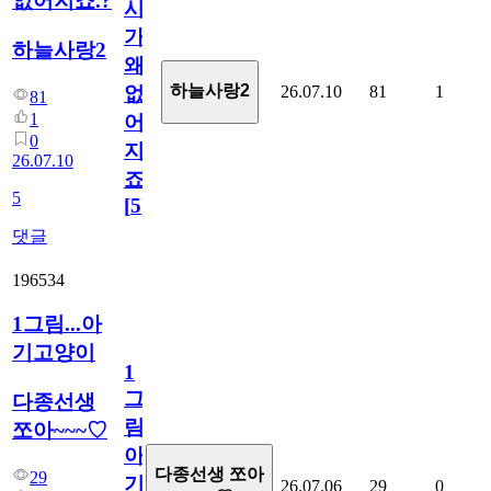
없어지죠.?
시
가
하늘사랑2
왜
하늘사랑2
26.07.10
81
1
없
81
1
어
0
지
26.07.10
죠.?
5
[
5
]
댓글
196534
1그림...아
기고양이
1
그
다종선생
림...
쪼아~~~♡
아
다종선생 쪼아
29
기
26.07.06
29
0