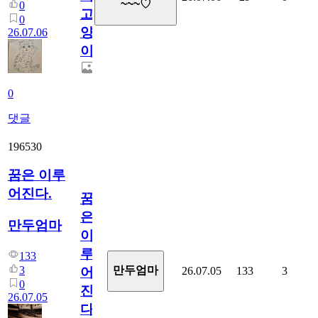
~~~♡
0
고
0
양
26.07.06
이
0
댓글
196530
꿈은 이루
어진다.
꿈
은
만두엄마
이
루
133
3
만두엄마
26.07.05
133
3
어
0
진
26.07.05
다.