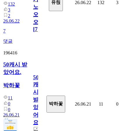
유릱
26.06.22
132
3
132
노
3
오
2
26.06.22
오!
[
7
]
7
댓글
196416
50캐시 받
았어요.
50
캐
박하꽃
시
11
받
0
박하꽃
26.06.21
11
0
았
0
어
26.06.21
요.