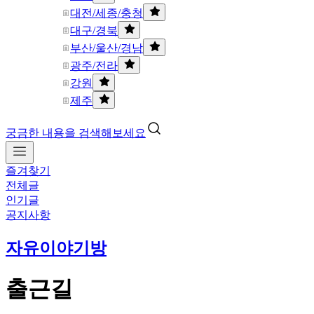
대전/세종/충청
대구/경북
부산/울산/경남
광주/전라
강원
제주
궁금한 내용을 검색해보세요
즐겨찾기
전체글
인기글
공지사항
자유이야기방
출근길