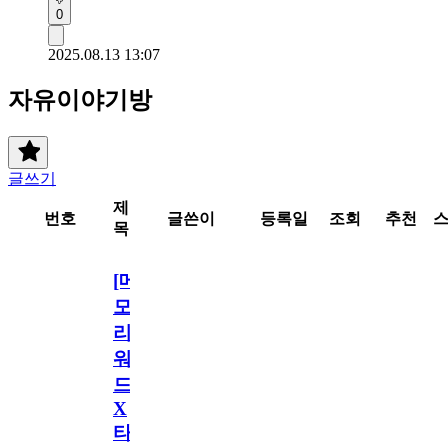
0
2025.08.13 13:07
자유이야기방
글쓰기
제
번호
글쓴이
등록일
조회
추천
목
[메
모
리
워
드
X
타