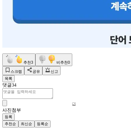
추천
3
비추천
0
스크랩
공유
신고
목록
댓글
34
사진첨부
등록
추천순
최신순
등록순