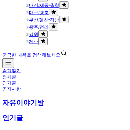
대전/세종/충청
대구/경북
부산/울산/경남
광주/전라
강원
제주
궁금한 내용을 검색해보세요
즐겨찾기
전체글
인기글
공지사항
자유이야기방
인기글