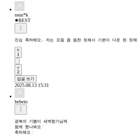
ssuu*k
BEST
진심 축하해요. 저는 요즘 좀 뜸한 듯해서 기분이 다운 된 듯
1
2
답글 쓰기
2025.08.13 15:31
bebeto
광복의 기쁨이 새벽항기님께

함께 했나봐요ㆍ 

축하해오ㆍ