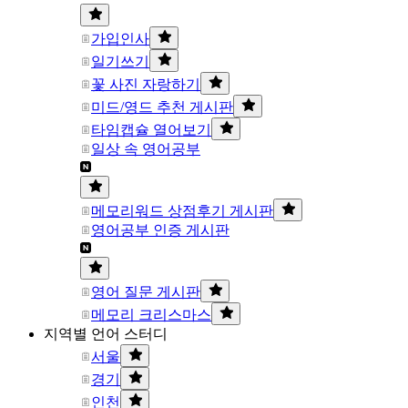
가입인사
일기쓰기
꽃 사진 자랑하기
미드/영드 추천 게시판
타임캡슐 열어보기
일상 속 영어공부
메모리워드 상점후기 게시판
영어공부 인증 게시판
영어 질문 게시판
메모리 크리스마스
지역별 언어 스터디
서울
경기
인천