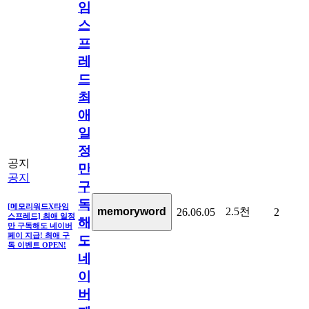
임
스
프
레
드]
최
애
일
정
공지
만
공지
구
독
[메모리워드X타임
2.5천
memoryword
26.06.05
2
스프레드] 최애 일정
해
만 구독해도 네이버
페이 지급! 최애 구
도
독 이벤트 OPEN!
네
이
버