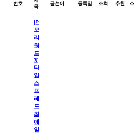
제
번호
글쓴이
등록일
조회
추천
목
[메
모
리
워
드
X
타
임
스
프
레
드]
최
애
일