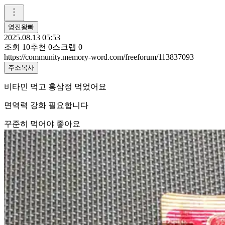
영진왕빠
2025.08.13 05:53
조회
10
추천
0
스크랩
0
https://community.memory-word.com/freeforum/113837093
주소복사
비타민 먹고 홍삼정 먹었어요
면역력 강화 필요합니다
꾸준히 먹어야 좋아요