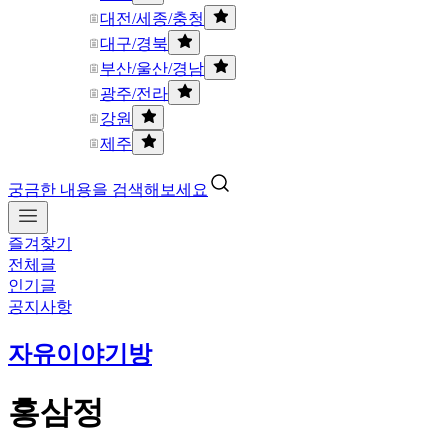
대전/세종/충청
대구/경북
부산/울산/경남
광주/전라
강원
제주
궁금한 내용을 검색해보세요
즐겨찾기
전체글
인기글
공지사항
자유이야기방
홍삼정