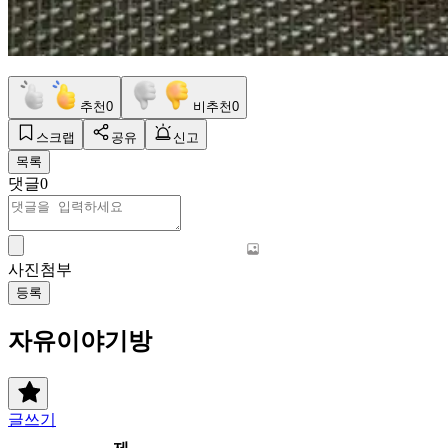
추천
0
비추천
0
스크랩
공유
신고
목록
댓글
0
사진첨부
등록
자유이야기방
글쓰기