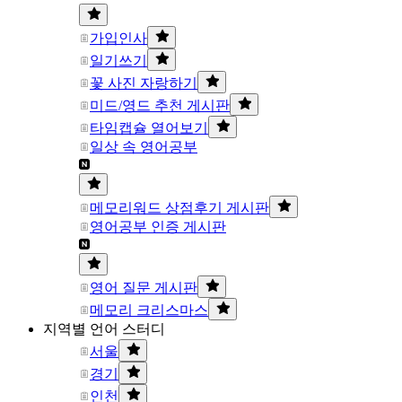
가입인사
일기쓰기
꽃 사진 자랑하기
미드/영드 추천 게시판
타임캡슐 열어보기
일상 속 영어공부
메모리워드 상점후기 게시판
영어공부 인증 게시판
영어 질문 게시판
메모리 크리스마스
지역별 언어 스터디
서울
경기
인천