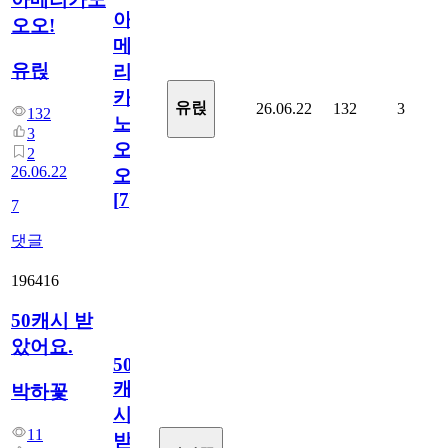
아
오오!
메
유릱
리
카
유릱
26.06.22
132
3
132
노
3
오
2
26.06.22
오!
[
7
]
7
댓글
196416
50캐시 받
았어요.
50
캐
박하꽃
시
11
받