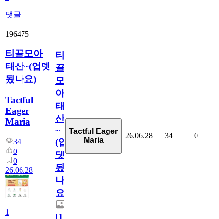
댓글
196475
티끌모아
티
태산~(업뎃
끌
됬나요)
모
아
Tactful
태
Eager
산
Maria
~
Tactful Eager
26.06.28
34
0
Maria
(업
34
0
뎃
0
됬
26.06.28
나
요)
1
[
1
]