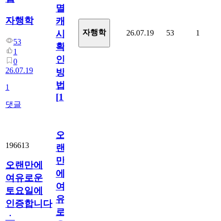
멸
자행학
캐
자행학
26.07.19
53
1
시
53
확
1
인
0
26.07.19
방
법
1
[
1
]
댓글
오
196613
랜
만
오랜만에
에
여유로운
여
토요일에
유
인증합니다
로
ㆍ