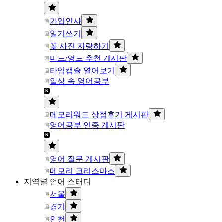
가입인사
일기쓰기
꽃 사진 자랑하기
미드/영드 추천 게시판
타임캡슐 열어보기
일상 속 영어공부
메모리워드 상점후기 게시판
영어공부 인증 게시판
영어 질문 게시판
메모리 크리스마스
지역별 언어 스터디
서울
경기
인천