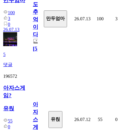
만두엄마
도
추
100
3
만두엄마
26.07.13
100
3
억
0
이
26.07.13
다.
[
5
]
5
댓글
196572
아자스게
임?
아
유릱
자
스
유릱
26.07.12
55
0
55
게
0