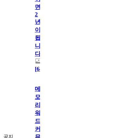
면
2
년
이
됩
니
다.
[
64
]
메
모
리
워
드
커
뮤
공지