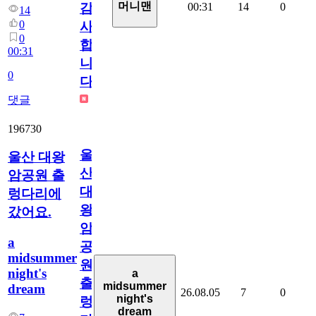
머니맨
00:31
14
0
감
14
0
사
0
합
00:31
니
0
다
댓글
196730
울
울산 대왕
산
암공원 출
대
렁다리에
왕
갔어요.
암
a
공
midsummer
원
night's
a
출
midsummer
dream
26.08.05
7
0
night's
렁
dream