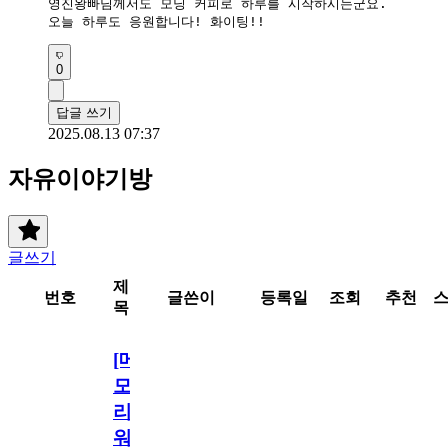
영진왕빠님께서도 모닝 커피로 하루를 시작하시는군요.

오늘 하루도 응원합니다! 화이팅!!
0
답글 쓰기
2025.08.13 07:37
자유이야기방
글쓰기
제
번호
글쓴이
등록일
조회
추천
목
[메
모
리
워