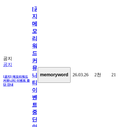
[공
지]
메
모
리
워
드
공지
커
공지
뮤
26.03.26
2천
21
memoryword
니
[공지] 메모리워드
커뮤니티 이벤트 중
티
단 안내
이
벤
트
중
단
안