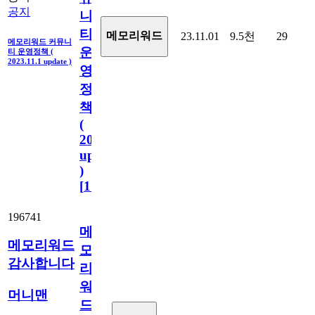
공지
니
티
메모리워드
23.11.01
9.5천
29
메모리워드 커뮤니
운
티 운영정책 (
2023.11.1 update )
영
정
책
(
2023.11.1
update
)
[
110
]
196741
메
메모리워드
모
감사합니다
리
워
머니맨
드