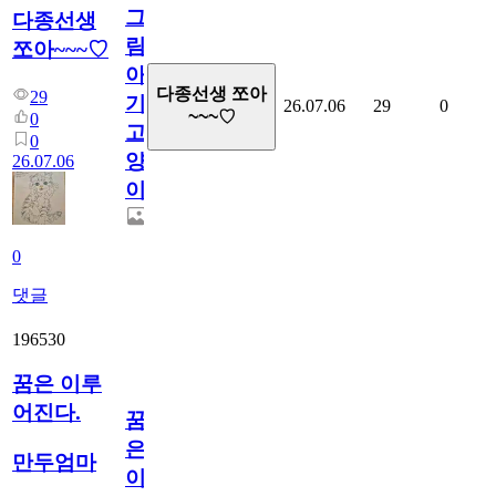
그
다종선생
림...
쪼아~~~♡
아
다종선생 쪼아
29
기
26.07.06
29
0
~~~♡
0
고
0
양
26.07.06
이
0
댓글
196530
꿈은 이루
어진다.
꿈
은
만두엄마
이