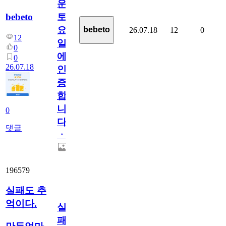
운
bebeto
토
요
bebeto
26.07.18
12
0
12
일
0
에
0
26.07.18
인
증
합
니
0
다
댓글
ㆍ
196579
실패도 추
억이다.
실
패