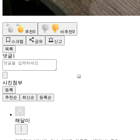
추천
0
비추천
0
스크랩
공유
신고
목록
댓글
1
사진첨부
등록
추천순
최신순
등록순
해달이