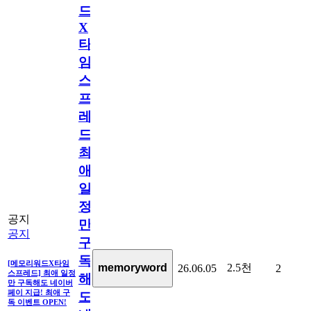
드
X
타
임
스
프
레
드]
최
애
일
정
공지
만
공지
구
독
[메모리워드X타임
2.5천
memoryword
26.06.05
2
스프레드] 최애 일정
해
만 구독해도 네이버
페이 지급! 최애 구
도
독 이벤트 OPEN!