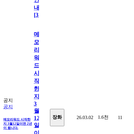
내
[
31
]
메
모
리
워
드
시
작
한
지
공지
3
공지
월
1.6천
장화
26.03.02
11
12
메모리워드 시작한
지 3월12일이면 2년
일
이 됩니다.
이