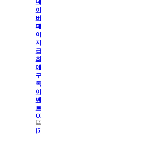
네
이
버
페
이
지
급!
최
애
구
독
이
벤
트
OPEN!
[
5
]