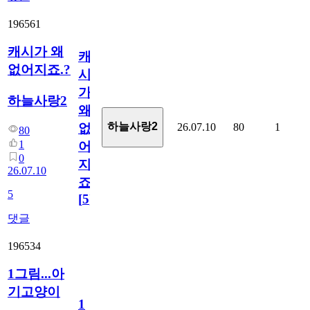
196561
캐시가 왜
캐
없어지죠.?
시
가
하늘사랑2
왜
하늘사랑2
26.07.10
80
1
없
80
1
어
0
지
26.07.10
죠.?
5
[
5
]
댓글
196534
1그림...아
기고양이
1