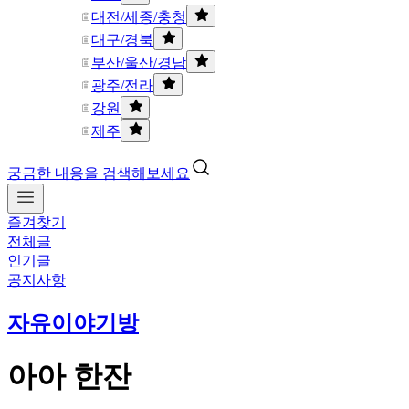
대전/세종/충청
대구/경북
부산/울산/경남
광주/전라
강원
제주
궁금한 내용을 검색해보세요
즐겨찾기
전체글
인기글
공지사항
자유이야기방
아아 한잔