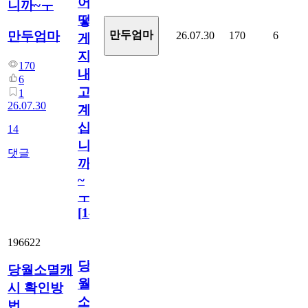
어
니까~ㅜ
떻
만두엄마
만두엄마
26.07.30
170
6
게
지
170
내
6
고
1
26.07.30
계
십
14
니
댓글
까
~
ㅜ
[
14
]
196622
당
당월소멸캐
월
시 확인방
소
법