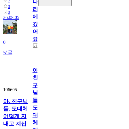
7
다
0
리
0
에
26.08.05
갔
어
요.
0
댓글
아.
친
구
196695
님
들.
아. 친구님
도
들. 도대체
대
어떻게 지
체
내고 계십