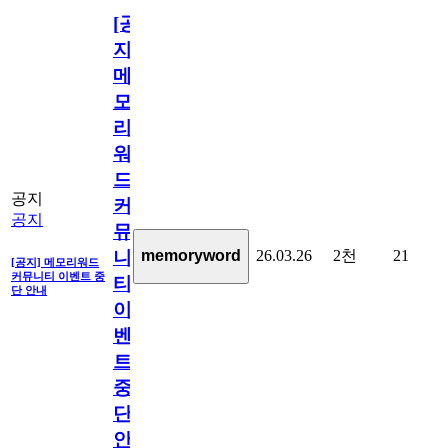
[공
지]
메
모
리
워
드
공지
커
공지
뮤
26.03.26
2천
21
memoryword
니
[공지] 메모리워드
커뮤니티 이벤트 중
티
단 안내
이
벤
트
중
단
안