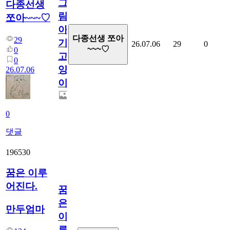
그
다종선생
림...
쪼아~~~♡
아
다종선생 쪼아
29
기
26.07.06
29
0
~~~♡
0
고
0
양
26.07.06
이
0
댓글
196530
꿈은 이루
어진다.
꿈
은
만두엄마
이
루