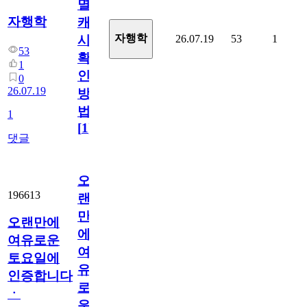
멸
자행학
캐
자행학
26.07.19
53
1
시
53
확
1
인
0
26.07.19
방
법
1
[
1
]
댓글
오
196613
랜
만
오랜만에
에
여유로운
여
토요일에
유
인증합니다
로
ㆍ
운