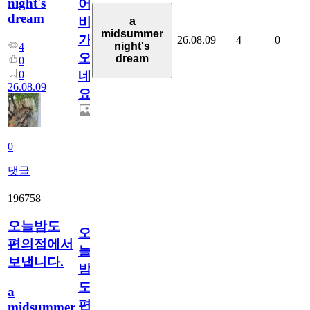
night's
어
dream
비
a
midsummer
가
26.08.09
4
0
night's
4
오
dream
0
0
네
26.08.09
요.
0
댓글
196758
오늘밤도
오
편의점에서
늘
보냅니다.
밤
도
a
편
midsummer