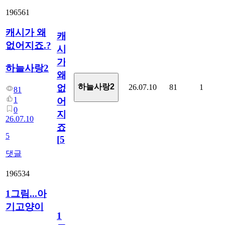
196561
캐시가 왜
캐
없어지죠.?
시
가
하늘사랑2
왜
하늘사랑2
26.07.10
81
1
없
81
1
어
0
지
26.07.10
죠.?
5
[
5
]
댓글
196534
1그림...아
기고양이
1