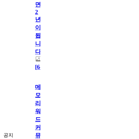
면
2
년
이
됩
니
다.
[
64
]
메
모
리
워
드
커
뮤
공지