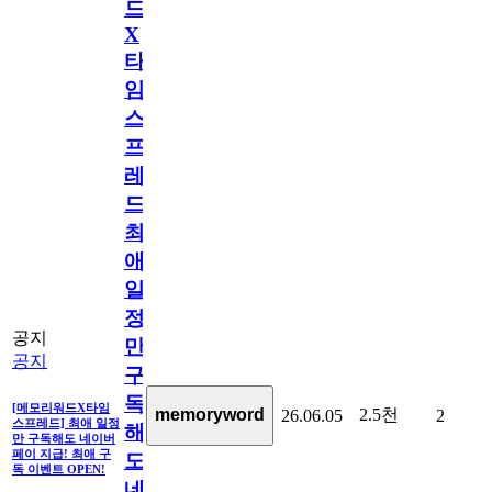
드
X
타
임
스
프
레
드]
최
애
일
정
공지
만
공지
구
독
[메모리워드X타임
2.5천
memoryword
26.06.05
2
스프레드] 최애 일정
해
만 구독해도 네이버
페이 지급! 최애 구
도
독 이벤트 OPEN!
네