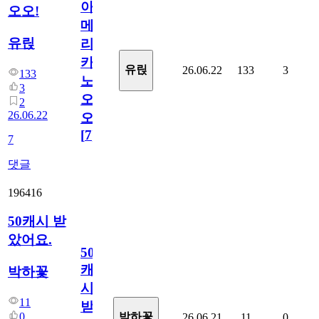
아
오오!
메
유릱
리
카
유릱
26.06.22
133
3
133
노
3
오
2
26.06.22
오!
[
7
]
7
댓글
196416
50캐시 받
았어요.
50
캐
박하꽃
시
11
받
0
박하꽃
26.06.21
11
0