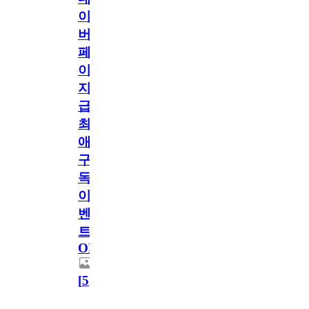
이
버
페
이
지
급!
최
애
구
독
이
벤
트
OPEN!
[
5
]