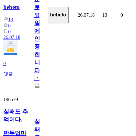
bebeto
토
요
bebeto
26.07.18
13
0
13
일
0
에
0
26.07.18
인
증
합
니
0
다
댓글
ㆍ
196579
실패도 추
억이다.
실
패
만두엄마