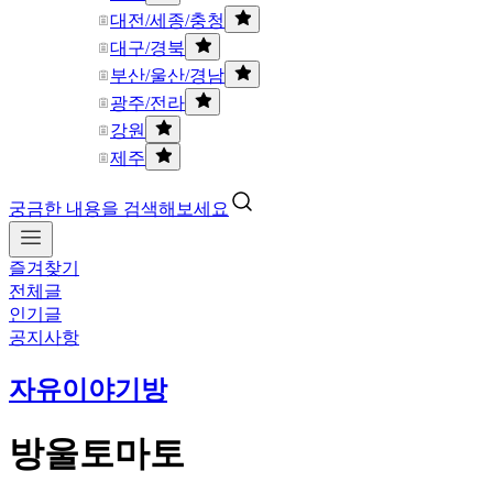
대전/세종/충청
대구/경북
부산/울산/경남
광주/전라
강원
제주
궁금한 내용을 검색해보세요
즐겨찾기
전체글
인기글
공지사항
자유이야기방
방울토마토