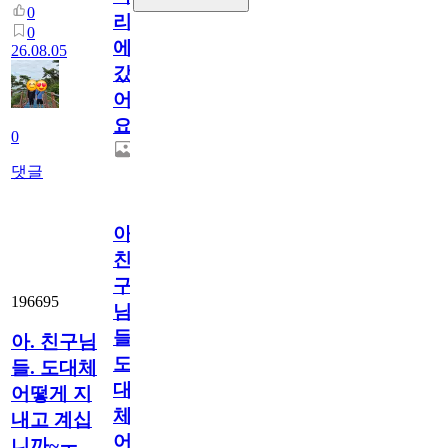
0
리
0
에
26.08.05
갔
어
요.
0
댓글
아.
친
구
196695
님
들.
아. 친구님
도
들. 도대체
대
어떻게 지
체
내고 계십
어
니까~ㅜ