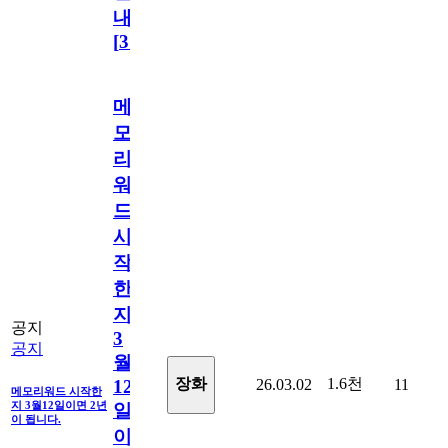
내
[
31
]
메
모
리
워
드
시
작
한
지
공지
3
공지
월
1.6천
장화
26.03.02
11
12
메모리워드 시작한
지 3월12일이면 2년
일
이 됩니다.
이