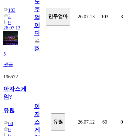
도
추
103
3
만두엄마
26.07.13
103
3
억
0
이
26.07.13
다.
[
5
]
5
댓글
196572
아자스게
임?
아
유릱
자
스
유릱
26.07.12
60
0
60
게
0
0