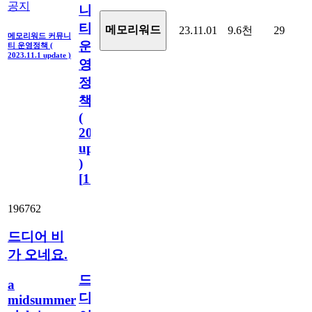
공지
니
티
메모리워드
23.11.01
9.6천
29
메모리워드 커뮤니
운
티 운영정책 (
2023.11.1 update )
영
정
책
(
2023.11.1
update
)
[
110
]
196762
드디어 비
가 오네요.
드
a
디
midsummer