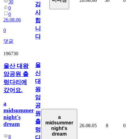
26.08.06
30
0
30
감
0
사
0
26.08.06
합
니
0
다
댓글
196730
울
울산 대왕
산
암공원 출
대
렁다리에
왕
갔어요.
암
a
공
midsummer
원
night's
a
출
midsummer
dream
26.08.05
8
0
night's
렁
dream
8
다