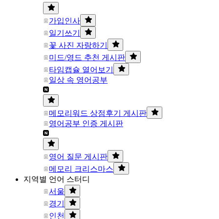
가입인사
일기쓰기
꽃 사진 자랑하기
미드/영드 추천 게시판
타임캡슐 열어보기
일상 속 영어공부
메모리워드 상점후기 게시판
영어공부 인증 게시판
영어 질문 게시판
메모리 크리스마스
지역별 언어 스터디
서울
경기
인천