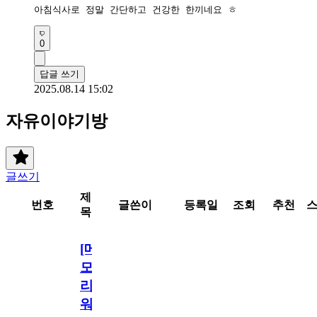
아침식사로 정말 간단하고 건강한 한끼네요 ㅎ
0
답글 쓰기
2025.08.14 15:02
자유이야기방
글쓰기
제
번호
글쓴이
등록일
조회
추천
목
[메
모
리
워