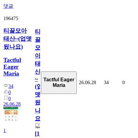
댓글
196475
티끌모아
티
태산~(업뎃
끌
됬나요)
모
아
Tactful
태
Eager
산
Maria
~
Tactful Eager
26.06.28
34
0
Maria
(업
34
0
뎃
0
됬
26.06.28
나
요)
1
[
1
]