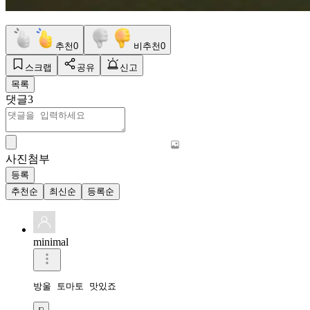
추천
0
비추천
0
스크랩
공유
신고
목록
댓글
3
사진첨부
등록
추천순
최신순
등록순
minimal
방울 토마토 맛있죠