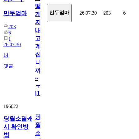
떻
만두엄마
만두엄마
26.07.30
203
6
게
지
203
내
6
고
1
26.07.30
계
십
14
니
댓글
까
~
ㅜ
[
14
]
196622
당
당월소멸캐
월
시 확인방
소
법