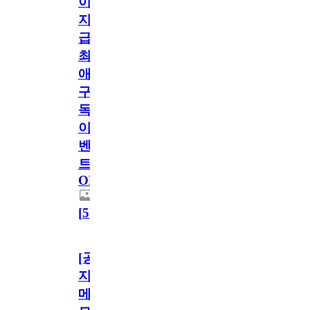
이
지
급!
최
애
구
독
이
벤
트
OPEN!
[
5
]
[공
지]
메