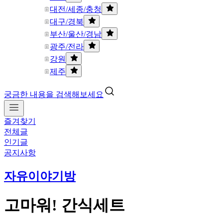
대전/세종/충청
대구/경북
부산/울산/경남
광주/전라
강원
제주
궁금한 내용을 검색해보세요
즐겨찾기
전체글
인기글
공지사항
자유이야기방
고마워! 간식세트