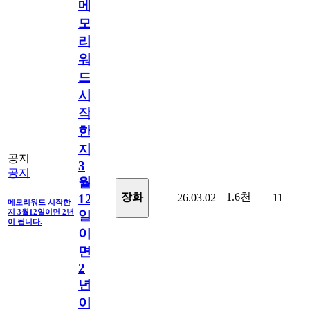
메
모
리
워
드
시
작
한
지
공지
3
공지
월
1.6천
장화
26.03.02
11
12
메모리워드 시작한
지 3월12일이면 2년
일
이 됩니다.
이
면
2
년
이