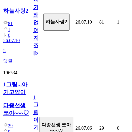
가
하늘사랑2
왜
하늘사랑2
26.07.10
81
1
없
81
1
어
0
지
26.07.10
죠.?
5
[
5
]
댓글
196534
1그림...아
기고양이
1
그
다종선생
림...
쪼아~~~♡
아
다종선생 쪼아
29
기
26.07.06
29
0
~~~♡
0