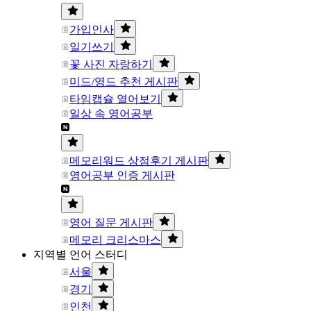
가입인사
일기쓰기
꽃 사진 자랑하기
미드/영드 추천 게시판
타임캡슐 열어보기
일상 속 영어공부
메모리워드 상점후기 게시판
영어공부 인증 게시판
영어 질문 게시판
메모리 크리스마스
지역별 언어 스터디
서울
경기
인천