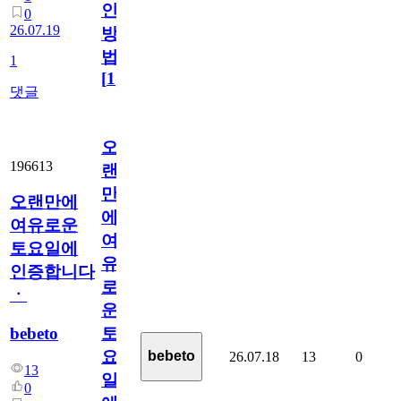
인
0
26.07.19
방
법
1
[
1
]
댓글
오
196613
랜
만
오랜만에
에
여유로운
여
토요일에
유
인증합니다
로
ㆍ
운
bebeto
토
요
bebeto
26.07.18
13
0
13
일
0