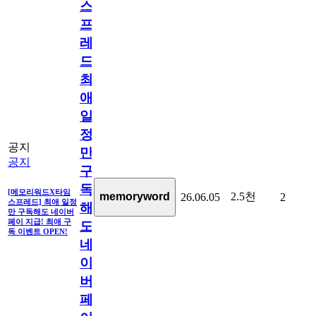
스
프
레
드]
최
애
일
정
공지
만
공지
구
독
[메모리워드X타임
2.5천
memoryword
26.06.05
2
스프레드] 최애 일정
해
만 구독해도 네이버
페이 지급! 최애 구
도
독 이벤트 OPEN!
네
이
버
페