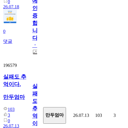
에
0
26.07.18
인
증
합
니
0
다
댓글
ㆍ
196579
실패도 추
억이다.
실
패
만두엄마
도
추
103
3
만두엄마
26.07.13
103
3
억
0
이
26.07.13