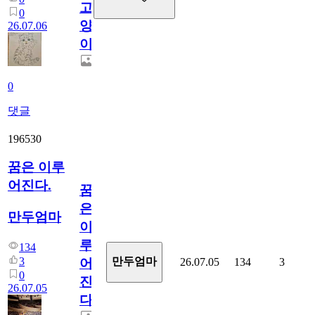
고
0
양
26.07.06
이
0
댓글
196530
꿈은 이루
어진다.
꿈
은
만두엄마
이
루
134
3
만두엄마
26.07.05
134
3
어
0
진
26.07.05
다.