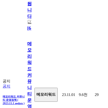
됩
니
다.
[
64
]
메
모
리
워
드
커
뮤
공지
공지
니
티
메모리워드
23.11.01
9.6천
29
메모리워드 커뮤니
운
티 운영정책 (
2023.11.1 update )
영