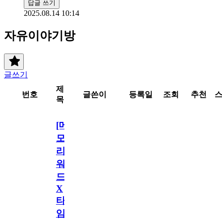
답글 쓰기
2025.08.14 10:14
자유이야기방
글쓰기
제
번호
글쓴이
등록일
조회
추천
목
[메
모
리
워
드
X
타
임