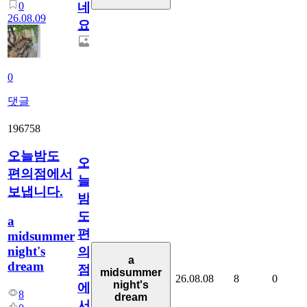
0
네
26.08.09
요.
0
댓글
196758
오늘밤도
오
편의점에서
늘
보냅니다.
밤
도
a
편
midsummer
night's
의
a
dream
점
midsummer
26.08.08
8
0
night's
에
8
dream
서