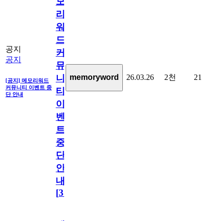
모
리
워
드
공지
커
공지
뮤
26.03.26
2천
21
memoryword
니
[공지] 메모리워드
커뮤니티 이벤트 중
티
단 안내
이
벤
트
중
단
안
내
[
31
]