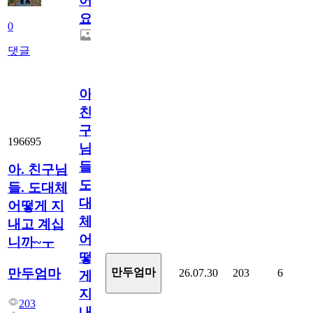
어
요.
0
댓글
아.
친
구
196695
님
들.
아. 친구님
도
들. 도대체
대
어떻게 지
체
내고 계십
어
니까~ㅜ
떻
만두엄마
만두엄마
26.07.30
203
6
게
지
203
내