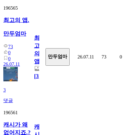
196565
최고의 앱.
만두엄마
최
고
73
0
의
만두엄마
26.07.11
73
0
0
앱.
26.07.11
[
3
]
3
댓글
196561
캐시가 왜
캐
없어지죠.?
시