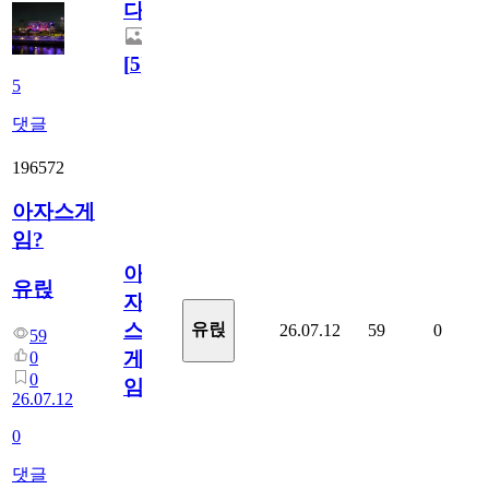
다.
[
5
]
5
댓글
196572
아자스게
임?
아
유릱
자
스
유릱
26.07.12
59
0
59
게
0
0
임?
26.07.12
0
댓글