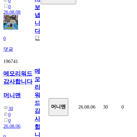
0
0
보
26.08.08
냅
니
다.
0
댓글
196741
메
메모리워드
모
감사합니다
리
워
머니맨
드
머니맨
26.08.06
30
0
30
감
0
사
0
26.08.06
합
니
0