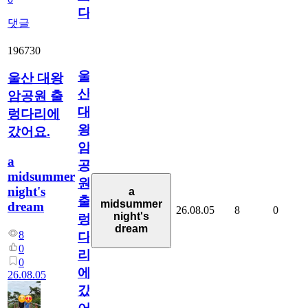
다
댓글
196730
울
울산 대왕
산
암공원 출
대
렁다리에
왕
갔어요.
암
a
공
midsummer
원
night's
a
출
midsummer
dream
26.08.05
8
0
night's
렁
dream
8
다
0
리
0
에
26.08.05
갔