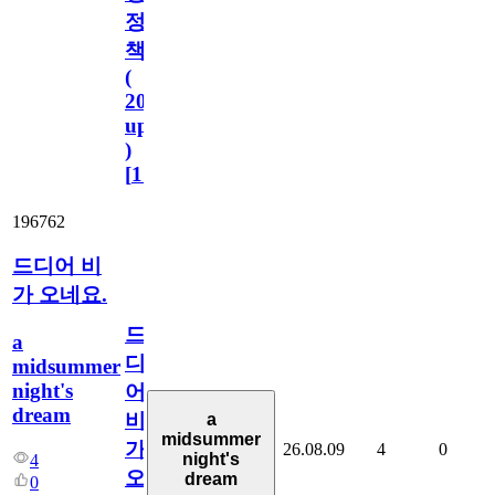
정
책
(
2023.11.1
update
)
[
110
]
196762
드디어 비
가 오네요.
드
a
디
midsummer
night's
어
dream
비
a
midsummer
가
26.08.09
4
0
night's
4
오
dream
0