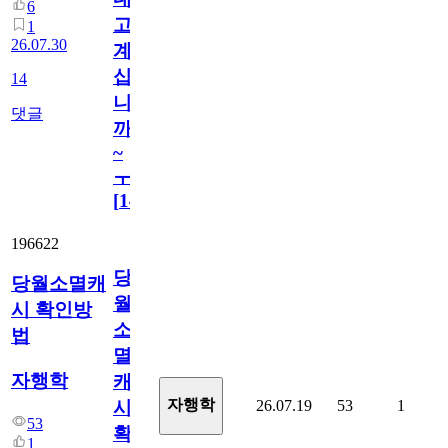
6
고
1
26.07.30
계
십
14
니
댓글
까
~
ㅜ
[
14
]
196622
당
당월소멸캐
월
시 확인방
소
법
멸
자행학
캐
자행학
26.07.19
53
1
시
53
확
1