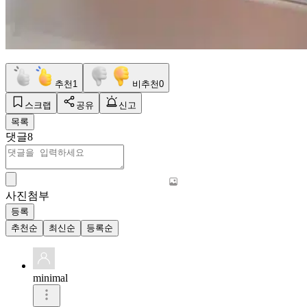
추천
1
비추천
0
스크랩
공유
신고
목록
댓글
8
사진첨부
등록
추천순
최신순
등록순
minimal