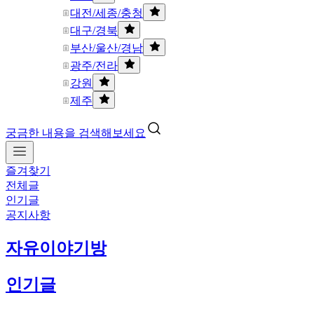
대전/세종/충청
대구/경북
부산/울산/경남
광주/전라
강원
제주
궁금한 내용을 검색해보세요
즐겨찾기
전체글
인기글
공지사항
자유이야기방
인기글