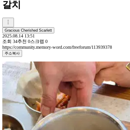
갈치
Gracious Cherished Scarlett
2025.08.14 13:51
조회
34
추천
0
스크랩
0
https://community.memory-word.com/freeforum/113939378
주소복사