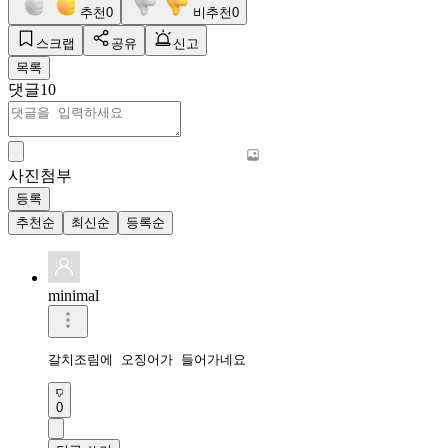
추천
0
비추천
0
스크랩
공유
신고
목록
댓글
10
사진첨부
등록
추천순
최신순
등록순
minimal
갈치조림에 오징어가 들어가네요
0