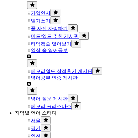
가입인사
일기쓰기
꽃 사진 자랑하기
미드/영드 추천 게시판
타임캡슐 열어보기
일상 속 영어공부
메모리워드 상점후기 게시판
영어공부 인증 게시판
영어 질문 게시판
메모리 크리스마스
지역별 언어 스터디
서울
경기
인천