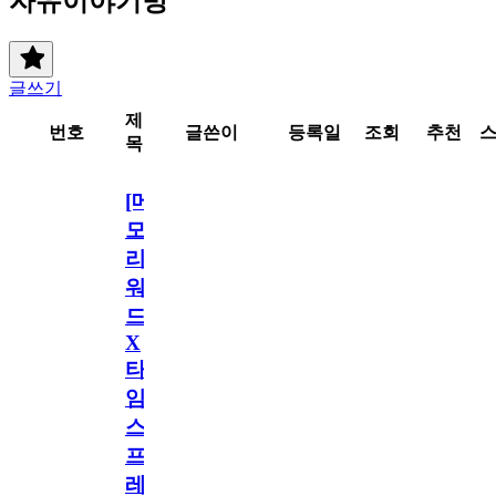
자유이야기방
글쓰기
제
번호
글쓴이
등록일
조회
추천
목
[메
모
리
워
드
X
타
임
스
프
레