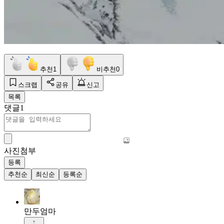
추천
1
비추천
0
스크랩
공유
신고
목록
댓글
1
사진첨부
등록
추천순
최신순
등록순
만두엄마