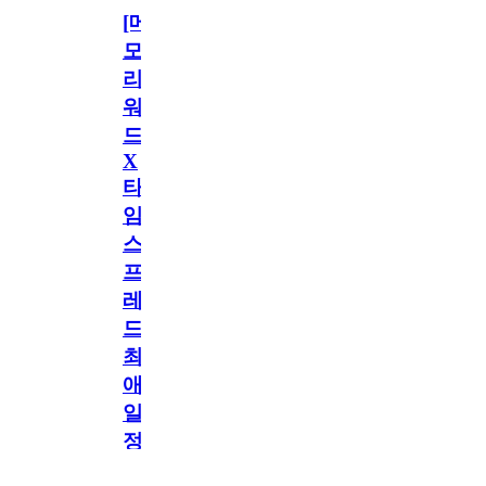
[메
모
리
워
드
X
타
임
스
프
레
드]
최
애
일
정
공지
만
공지