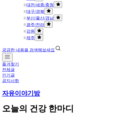
대전/세종/충청
대구/경북
부산/울산/경남
광주/전라
강원
제주
궁금한 내용을 검색해보세요
즐겨찾기
전체글
인기글
공지사항
자유이야기방
오늘의 건강 한마디