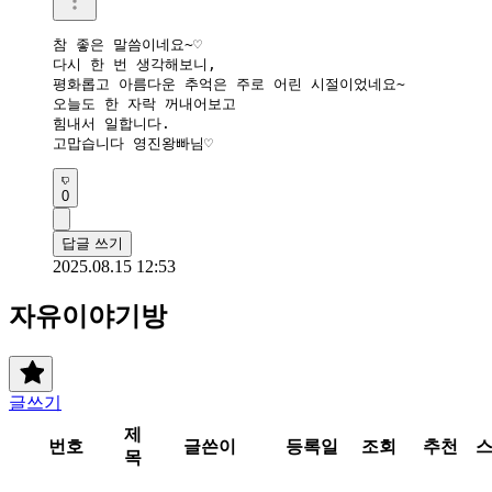
참 좋은 말씀이네요~♡

다시 한 번 생각해보니,

평화롭고 아름다운 추억은 주로 어린 시절이었네요~

오늘도 한 자락 꺼내어보고

힘내서 일합니다.

고맙습니다 영진왕빠님♡
0
답글 쓰기
2025.08.15 12:53
자유이야기방
글쓰기
제
번호
글쓴이
등록일
조회
추천
목