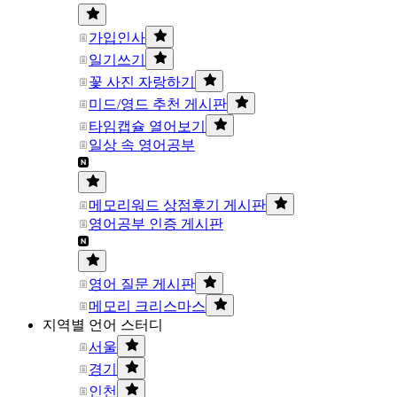
가입인사
일기쓰기
꽃 사진 자랑하기
미드/영드 추천 게시판
타임캡슐 열어보기
일상 속 영어공부
메모리워드 상점후기 게시판
영어공부 인증 게시판
영어 질문 게시판
메모리 크리스마스
지역별 언어 스터디
서울
경기
인천