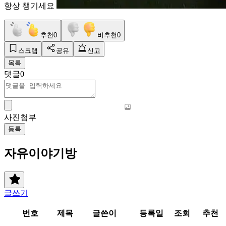
항상 챙기세요
추천
0
비추천
0
스크랩
공유
신고
목록
댓글
0
사진첨부
등록
자유이야기방
글쓰기
번호
제목
글쓴이
등록일
조회
추천