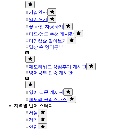
가입인사
일기쓰기
꽃 사진 자랑하기
미드/영드 추천 게시판
타임캡슐 열어보기
일상 속 영어공부
메모리워드 상점후기 게시판
영어공부 인증 게시판
영어 질문 게시판
메모리 크리스마스
지역별 언어 스터디
서울
경기
인천