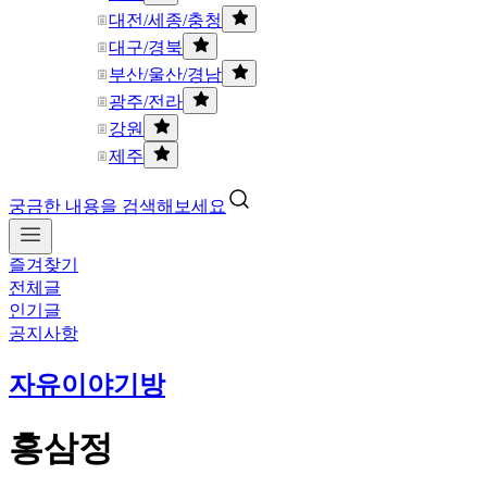
대전/세종/충청
대구/경북
부산/울산/경남
광주/전라
강원
제주
궁금한 내용을 검색해보세요
즐겨찾기
전체글
인기글
공지사항
자유이야기방
홍삼정