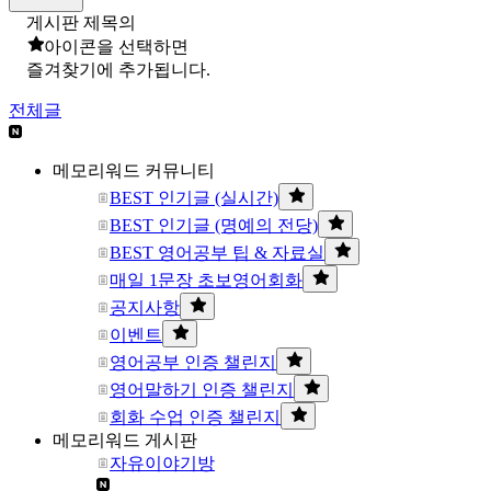
게시판 제목의
아이콘을 선택하면
즐겨찾기에 추가됩니다.
전체글
메모리워드 커뮤니티
BEST 인기글 (실시간)
BEST 인기글 (명예의 전당)
BEST 영어공부 팁 & 자료실
매일 1문장 초보영어회화
공지사항
이벤트
영어공부 인증 챌린지
영어말하기 인증 챌린지
회화 수업 인증 챌린지
메모리워드 게시판
자유이야기방