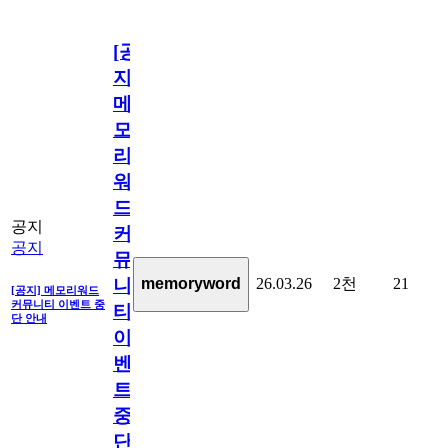
[공
지]
메
모
리
워
드
공지
커
공지
뮤
26.03.26
2천
21
memoryword
니
[공지] 메모리워드
커뮤니티 이벤트 중
티
단 안내
이
벤
트
중
단