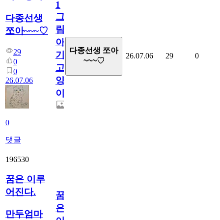
1
그
다종선생
림...
쪼아~~~♡
아
다종선생 쪼아
29
기
26.07.06
29
0
~~~♡
0
고
0
양
26.07.06
이
0
댓글
196530
꿈은 이루
어진다.
꿈
은
만두엄마