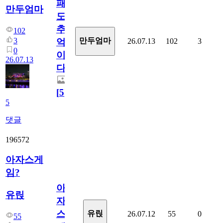
패
만두엄마
도
추
102
3
만두엄마
26.07.13
102
3
억
0
이
26.07.13
다.
[
5
]
5
댓글
196572
아자스게
임?
아
유릱
자
스
유릱
26.07.12
55
0
55