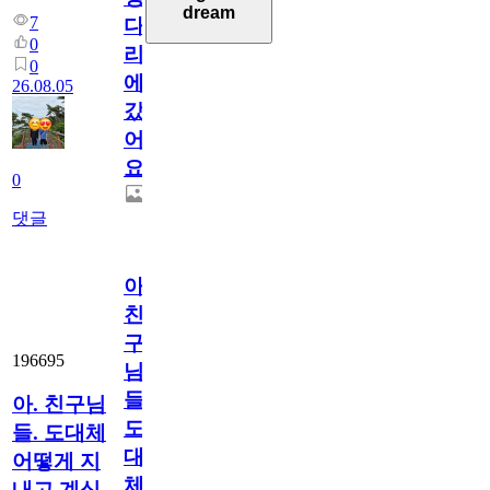
dream
7
다
0
리
0
에
26.08.05
갔
어
요.
0
댓글
아.
친
구
196695
님
들.
아. 친구님
도
들. 도대체
대
어떻게 지
체
내고 계십