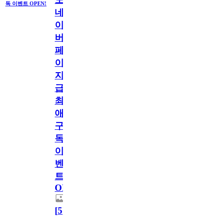
독 이벤트 OPEN!
네
이
버
페
이
지
급!
최
애
구
독
이
벤
트
OPEN!
[
5
]