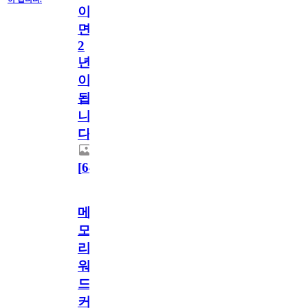
이
면
2
년
이
됩
니
다.
[
64
]
메
모
리
워
드
커