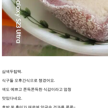
삼색두텁떡.
식구들 오후간식으로 챙겼어요.
색도 예쁘고 쫀득쫀득한 식감이라고 엄청
맛있다네요.
호박,쑥,흑미가 재료에 앙금속 건과류 콕콕~