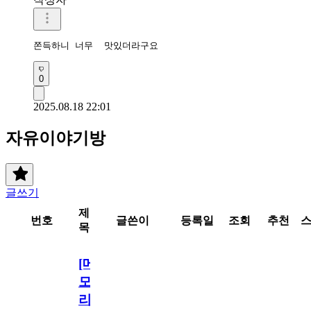
쫀득하니 너무  맛있더라구요
0
2025.08.18 22:01
자유이야기방
글쓰기
제
번호
글쓴이
등록일
조회
추천
목
[메
모
리