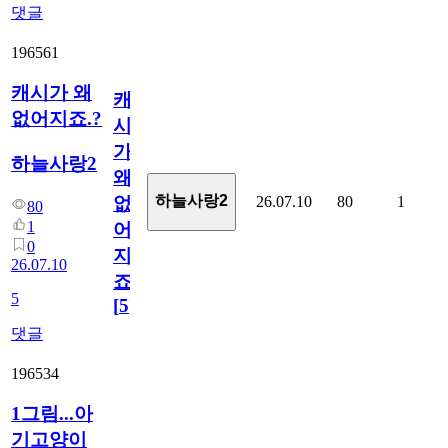
댓글
196561
캐시가 왜
캐
없어지죠.?
시
가
하늘사랑2
왜
하늘사랑2
26.07.10
80
1
없
80
1
어
0
지
26.07.10
죠.?
5
[
5
]
댓글
196534
1그림...아
기고양이