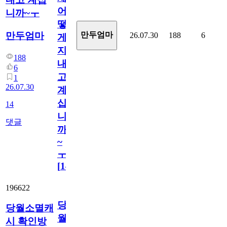
어
니까~ㅜ
떻
만두엄마
만두엄마
26.07.30
188
6
게
지
188
내
6
고
1
26.07.30
계
십
14
니
댓글
까
~
ㅜ
[
14
]
196622
당
당월소멸캐
월
시 확인방