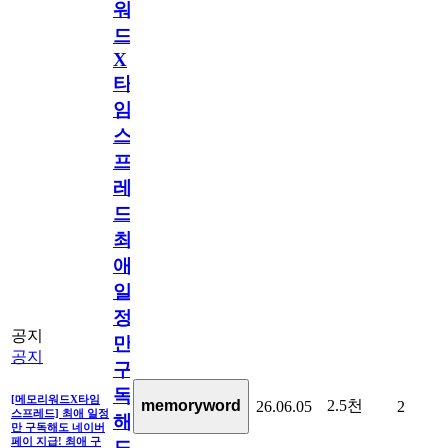
워
드
X
타
임
스
프
레
드]
최
애
일
정
공지
만
공지
구
독
[메모리워드X타임
2.5천
memoryword
26.06.05
2
스프레드] 최애 일정
해
만 구독해도 네이버
페이 지급! 최애 구
도