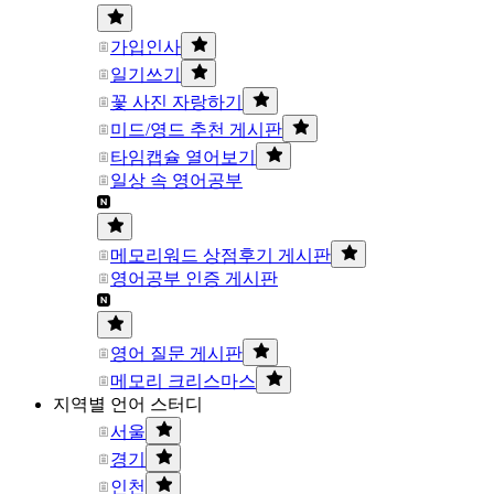
가입인사
일기쓰기
꽃 사진 자랑하기
미드/영드 추천 게시판
타임캡슐 열어보기
일상 속 영어공부
메모리워드 상점후기 게시판
영어공부 인증 게시판
영어 질문 게시판
메모리 크리스마스
지역별 언어 스터디
서울
경기
인천