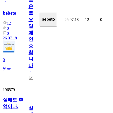
ㆍ
운
bebeto
토
요
bebeto
26.07.18
12
0
12
일
0
에
0
26.07.18
인
증
합
니
0
다
댓글
ㆍ
196579
실패도 추
억이다.
실