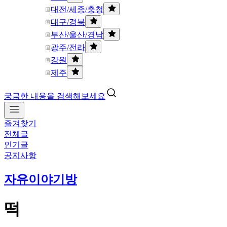
대전/세종/충청
대구/경북
부산/울산/경남
광주/전라
강원
제주
궁금한 내용을 검색해보세요
즐겨찾기
전체글
인기글
공지사항
자유이야기방
떡