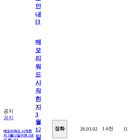
안
내
[
31
]
메
모
리
워
드
시
작
한
지
공지
3
공지
월
1.6천
장화
26.03.02
11
12
메모리워드 시작한
지 3월12일이면 2년
일
이 됩니다.