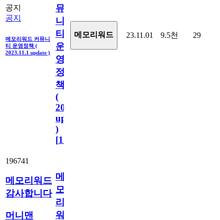
뮤
공지
공지
니
티
메모리워드
23.11.01
9.5천
29
메모리워드 커뮤니
운
티 운영정책 (
2023.11.1 update )
영
정
책
(
2023.11.1
update
)
[
110
]
196741
메
메모리워드
모
감사합니다
리
워
머니맨