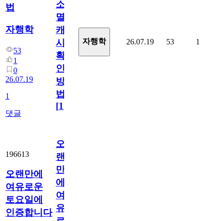
소
법
멸
자행학
캐
자행학
26.07.19
53
1
시
53
확
1
인
0
26.07.19
방
법
1
[
1
]
댓글
오
196613
랜
만
오랜만에
에
여유로운
여
토요일에
유
인증합니다
로