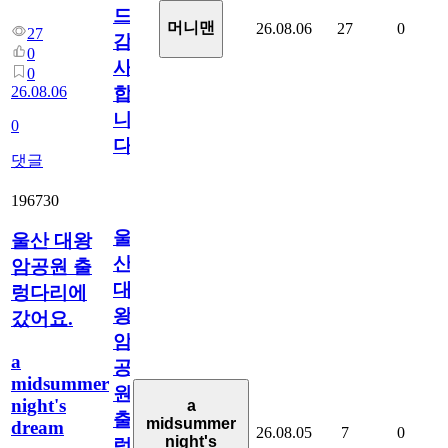
드
머니맨
26.08.06
27
0
27
감
0
사
0
26.08.06
합
니
0
다
댓글
196730
울
울산 대왕
산
암공원 출
대
렁다리에
왕
갔어요.
암
a
공
midsummer
원
night's
a
출
midsummer
dream
26.08.05
7
0
night's
렁