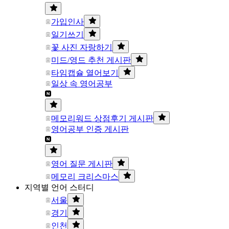
가입인사
일기쓰기
꽃 사진 자랑하기
미드/영드 추천 게시판
타임캡슐 열어보기
일상 속 영어공부
메모리워드 상점후기 게시판
영어공부 인증 게시판
영어 질문 게시판
메모리 크리스마스
지역별 언어 스터디
서울
경기
인천