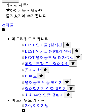
게시판 제목의
아이콘을 선택하면
즐겨찾기에 추가됩니다.
전체글
메모리워드 커뮤니티
BEST 인기글 (실시간)
BEST 인기글 (명예의 전당)
BEST 영어공부 팁 & 자료실
매일 1문장 초보영어회화
공지사항
이벤트
영어공부 인증 챌린지
영어말하기 인증 챌린지
회화 수업 인증 챌린지
메모리워드 게시판
자유이야기방