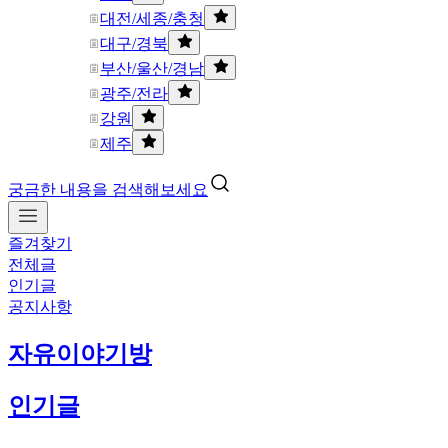
대전/세종/충청
대구/경북
부산/울산/경남
광주/전라
강원
제주
궁금한 내용을 검색해보세요
즐겨찾기
전체글
인기글
공지사항
자유이야기방
인기글