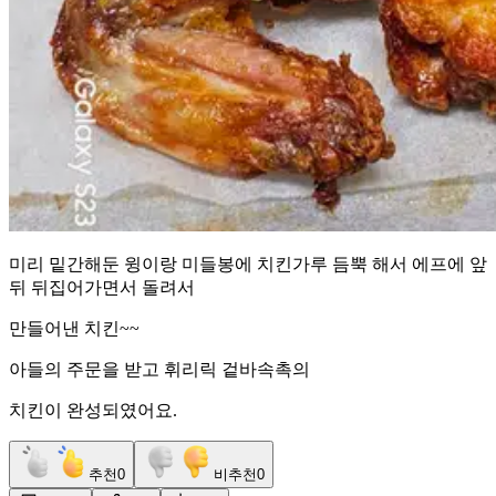
미리 밑간해둔 윙이랑 미들봉에 치킨가루 듬뿍 해서 에프에 앞
뒤 뒤집어가면서 돌려서
만들어낸 치킨~~
아들의 주문을 받고 휘리릭 겉바속촉의
치킨이 완성되였어요.
추천
0
비추천
0