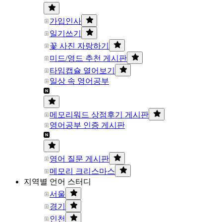
가입인사
일기쓰기
꽃 사진 자랑하기
미드/영드 추천 게시판
타임캡슐 열어보기
일상 속 영어공부
메모리워드 상점후기 게시판
영어공부 인증 게시판
영어 질문 게시판
메모리 크리스마스
지역별 언어 스터디
서울
경기
인천