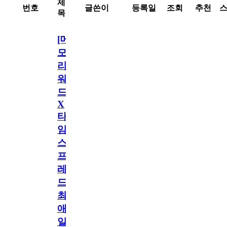
제
번호
글쓴이
등록일
조회
추천
목
[메
모
리
워
드
X
타
임
스
프
레
드]
최
애
일