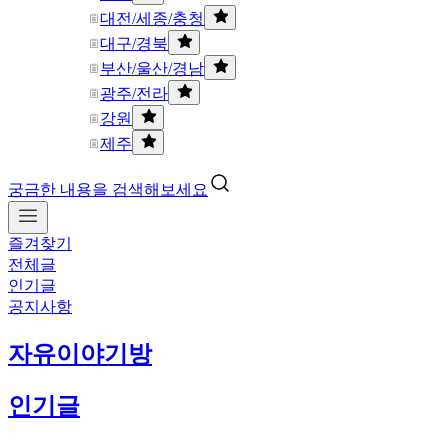
대전/세종/충청
대구/경북
부산/울산/경남
광주/전라
강원
제주
궁금한 내용을 검색해보세요
즐겨찾기
전체글
인기글
공지사항
자유이야기방
인기글