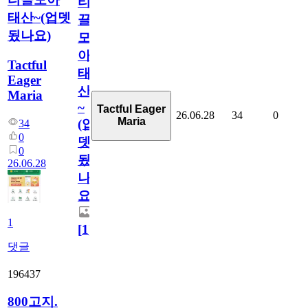
티
태산~(업뎃
끌
됬나요)
모
아
Tactful
태
Eager
산
Maria
~
Tactful Eager
26.06.28
34
0
Maria
(업
34
0
뎃
0
됬
26.06.28
나
요)
1
[
1
]
댓글
196437
800고지.