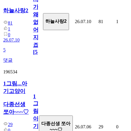
가
하늘사랑2
왜
하늘사랑2
26.07.10
81
1
없
81
1
어
0
지
26.07.10
죠.?
5
[
5
]
댓글
196534
1그림...아
기고양이
1
그
다종선생
림...
쪼아~~~♡
아
다종선생 쪼아
29
기
26.07.06
29
0
~~~♡
0