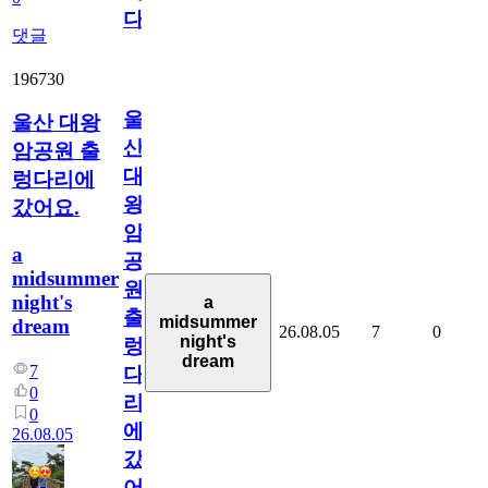
다
댓글
196730
울
울산 대왕
산
암공원 출
대
렁다리에
왕
갔어요.
암
a
공
midsummer
원
night's
a
출
midsummer
dream
26.08.05
7
0
night's
렁
dream
7
다
0
리
0
에
26.08.05
갔
어