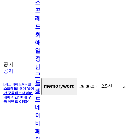
스
프
레
드]
최
애
일
정
공지
만
공지
구
독
[메모리워드X타임
2.5천
memoryword
26.06.05
2
스프레드] 최애 일정
해
만 구독해도 네이버
페이 지급! 최애 구
도
독 이벤트 OPEN!
네
이
버
페