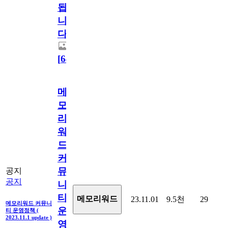
됩
니
다.
[
64
]
메
모
리
워
드
커
뮤
공지
공지
니
티
메모리워드
23.11.01
9.5천
29
메모리워드 커뮤니
운
티 운영정책 (
2023.11.1 update )
영