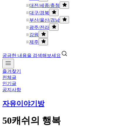
대전/세종/충청
대구/경북
부산/울산/경남
광주/전라
강원
제주
궁금한 내용을 검색해보세요
즐겨찾기
전체글
인기글
공지사항
자유이야기방
50캐쉬의 행복