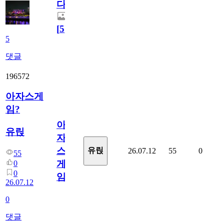
다.
[
5
]
5
댓글
196572
아자스게
임?
아
유릱
자
스
유릱
26.07.12
55
0
55
게
0
0
임?
26.07.12
0
댓글