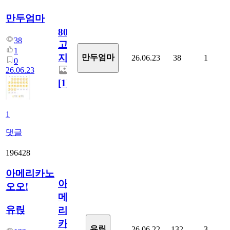
만두엄마
800
38
고
1
지.
만두엄마
26.06.23
38
1
0
26.06.23
[
1
]
1
댓글
196428
아메리카노
아
오오!
메
유릱
리
카
유릱
26.06.22
132
3