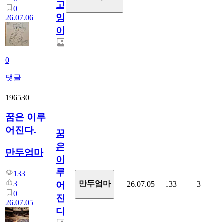
고
0
양
26.07.06
이
0
댓글
196530
꿈은 이루
어진다.
꿈
은
만두엄마
이
루
133
3
만두엄마
26.07.05
133
3
어
0
진
26.07.05
다.