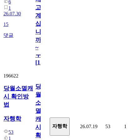
6
고
1
26.07.30
계
십
15
니
댓글
까
~
ㅜ
[
15
]
196622
당
당월소멸캐
월
시 확인방
소
법
멸
자행학
캐
자행학
26.07.19
53
1
시
53
확
1