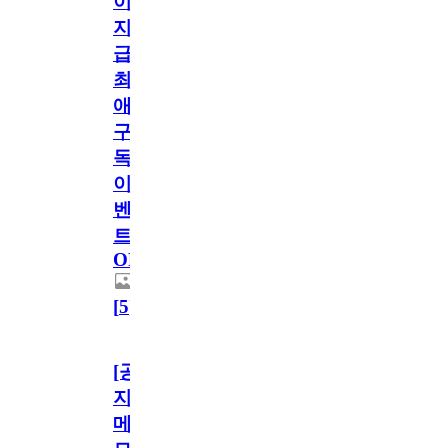
이
지
급!
최
애
구
독
이
벤
트
OPEN!
[
5
]
[공
지]
메