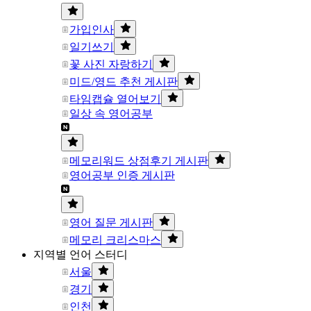
가입인사
일기쓰기
꽃 사진 자랑하기
미드/영드 추천 게시판
타임캡슐 열어보기
일상 속 영어공부
메모리워드 상점후기 게시판
영어공부 인증 게시판
영어 질문 게시판
메모리 크리스마스
지역별 언어 스터디
서울
경기
인천