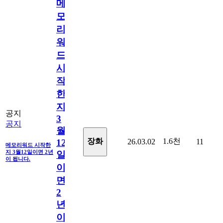
메
모
리
워
드
시
작
한
지
공지
3
공지
월
1.6천
장화
26.03.02
11
12
메모리워드 시작한
지 3월12일이면 2년
일
이 됩니다.
이
면
2
년
이