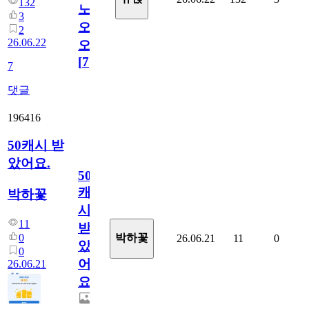
132
노
3
오
2
26.06.22
오!
[
7
]
7
댓글
196416
50캐시 받
았어요.
50
캐
박하꽃
시
11
받
0
박하꽃
26.06.21
11
0
았
0
어
26.06.21
요.