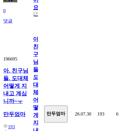
요.
0
댓글
아.
친
구
196695
님
들.
아. 친구님
도
들. 도대체
대
어떻게 지
체
내고 계십
어
니까~ㅜ
떻
만두엄마
만두엄마
26.07.30
193
6
게
지
193
내