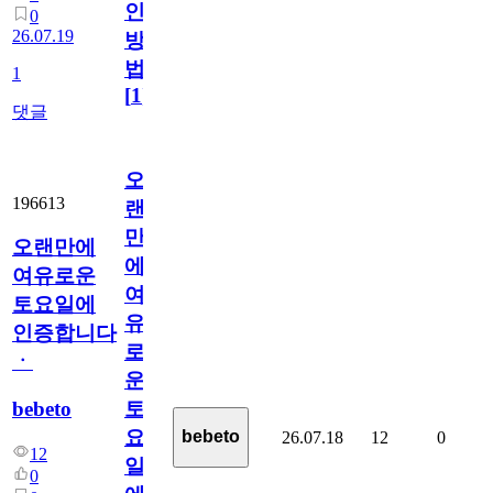
인
0
26.07.19
방
법
1
[
1
]
댓글
오
196613
랜
만
오랜만에
에
여유로운
여
토요일에
유
인증합니다
로
ㆍ
운
bebeto
토
요
bebeto
26.07.18
12
0
12
일
0