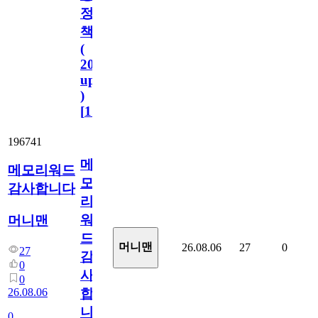
정
책
(
2023.11.1
update
)
[
110
]
196741
메
메모리워드
모
감사합니다
리
워
머니맨
드
머니맨
26.08.06
27
0
27
감
0
사
0
26.08.06
합
니
0