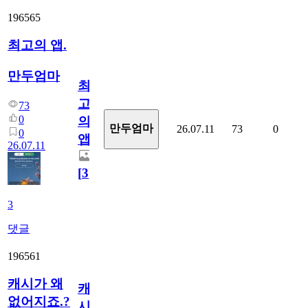
196565
최고의 앱.
만두엄마
최
고
73
0
의
만두엄마
26.07.11
73
0
0
앱.
26.07.11
[
3
]
3
댓글
196561
캐시가 왜
캐
없어지죠.?
시