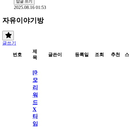
답글 쓰기
2025.08.16 01:53
자유이야기방
글쓰기
제
번호
글쓴이
등록일
조회
추천
목
[메
모
리
워
드
X
타
임