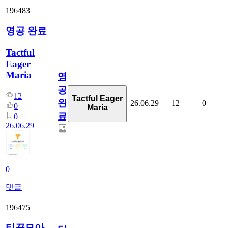
196483
영공 완료
Tactful
Eager
Maria
영
공
12
Tactful Eager
완
26.06.29
12
0
0
Maria
료
0
26.06.29
0
댓글
196475
티끌모아