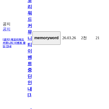
모
리
워
드
공지
커
공지
뮤
26.03.26
2천
21
memoryword
니
[공지] 메모리워드
커뮤니티 이벤트 중
티
단 안내
이
벤
트
중
단
안
내
[
31
]