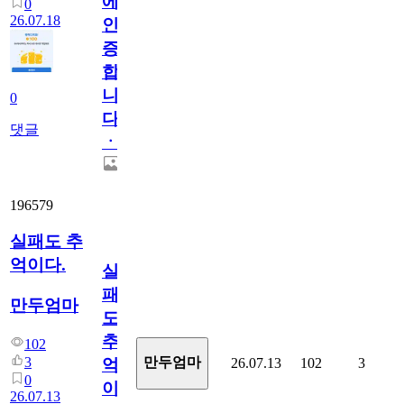
에
0
26.07.18
인
증
합
니
0
다
댓글
ㆍ
196579
실패도 추
억이다.
실
패
만두엄마
도
추
102
3
만두엄마
26.07.13
102
3
억
0
이
26.07.13