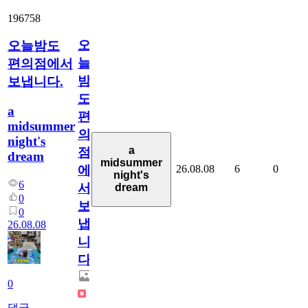
196758
오
오늘밤도
늘
편의점에서
밤
보냅니다.
도
a
편
midsummer
의
night's
a
점
dream
midsummer
26.08.08
6
0
에
night's
6
서
dream
0
보
0
냅
26.08.08
니
다.
0
댓글