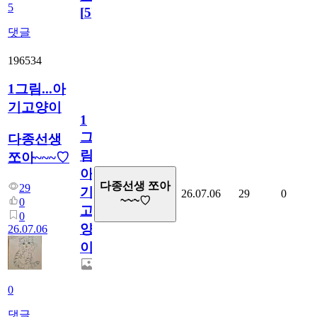
5
[
5
]
댓글
196534
1그림...아
기고양이
1
그
다종선생
림...
쪼아~~~♡
아
다종선생 쪼아
29
기
26.07.06
29
0
~~~♡
0
고
0
양
26.07.06
이
0
댓글