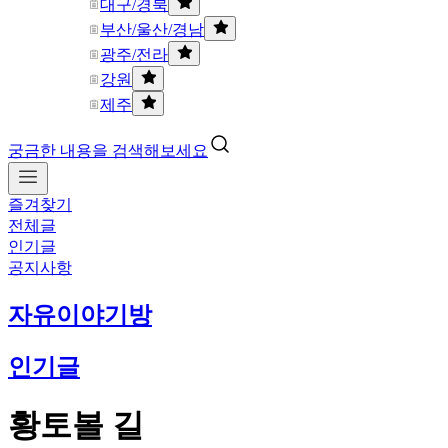
대구/경북
부산/울산/경남
광주/전라
강원
제주
궁금한 내용을 검색해보세요
즐겨찾기
전체글
인기글
공지사항
자유이야기방
인기글
황토볼 길