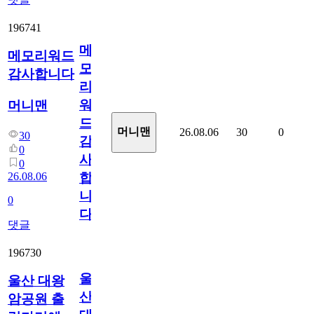
196741
메
메모리워드
모
감사합니다
리
워
머니맨
드
머니맨
26.08.06
30
0
30
감
0
사
0
26.08.06
합
니
0
다
댓글
196730
울
울산 대왕
산
암공원 출