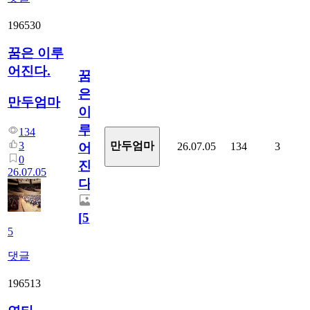
196530
꿈은 이루
어진다.
꿈
은
만두엄마
이
루
134
3
만두엄마
26.07.05
134
3
어
0
진
26.07.05
다.
[
5
]
5
댓글
196513