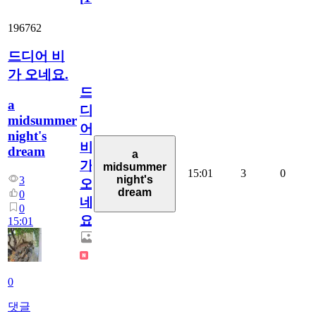
196762
드디어 비
가 오네요.
드
a
디
midsummer
어
night's
비
dream
a
가
midsummer
15:01
3
0
night's
3
오
dream
0
네
0
요.
15:01
0
댓글