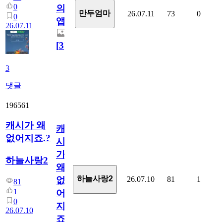
0
의
만두엄마
26.07.11
73
0
0
앱.
26.07.11
[
3
]
3
댓글
196561
캐시가 왜
캐
없어지죠.?
시
가
하늘사랑2
왜
하늘사랑2
26.07.10
81
1
없
81
1
어
0
지
26.07.10
죠.?