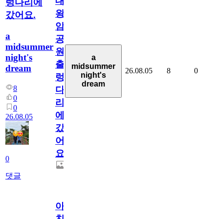
대
렁다리에
왕
갔어요.
암
a
공
midsummer
원
night's
a
출
midsummer
dream
26.08.05
8
0
night's
렁
dream
8
다
0
리
0
에
26.08.05
갔
어
요.
0
댓글
아.
친