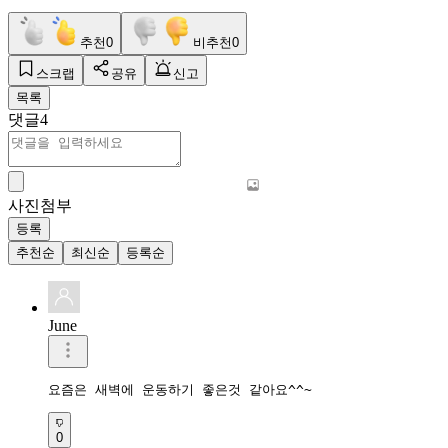
추천
0
비추천
0
스크랩
공유
신고
목록
댓글
4
사진첨부
등록
추천순
최신순
등록순
June
요즘은 새벽에 운동하기 좋은것 같아요^^~
0