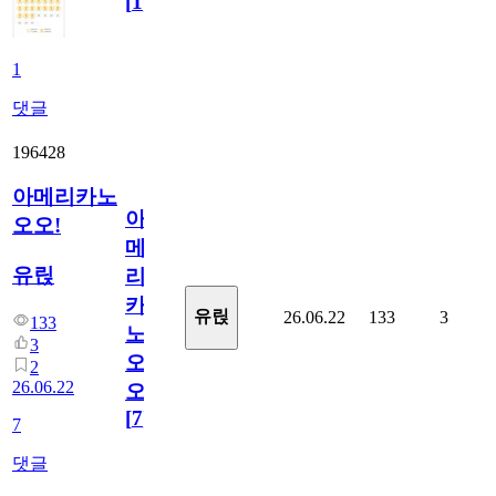
[
1
]
1
댓글
196428
아메리카노
아
오오!
메
유릱
리
카
유릱
26.06.22
133
3
133
노
3
오
2
26.06.22
오!
[
7
]
7
댓글