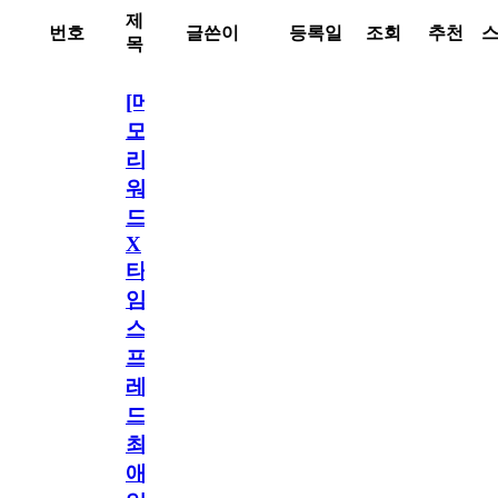
제
번호
글쓴이
등록일
조회
추천
목
[메
모
리
워
드
X
타
임
스
프
레
드]
최
애