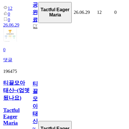
공
12
Tactful Eager
완
26.06.29
12
0
0
Maria
료
0
26.06.29
0
댓글
196475
티끌모아
티
태산~(업뎃
끌
됬나요)
모
아
Tactful
태
Eager
산
Maria
~
Tactful Eager