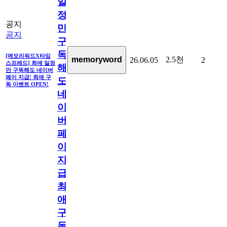
일
정
공지
만
공지
구
독
[메모리워드X타임
2.5천
memoryword
26.06.05
2
스프레드] 최애 일정
해
만 구독해도 네이버
페이 지급! 최애 구
도
독 이벤트 OPEN!
네
이
버
페
이
지
급!
최
애
구
독