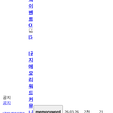
이
벤
트
OPEN!
[
5
]
[공
지]
메
모
리
워
드
공지
커
공지
뮤
26.03.26
2천
21
memoryword
니