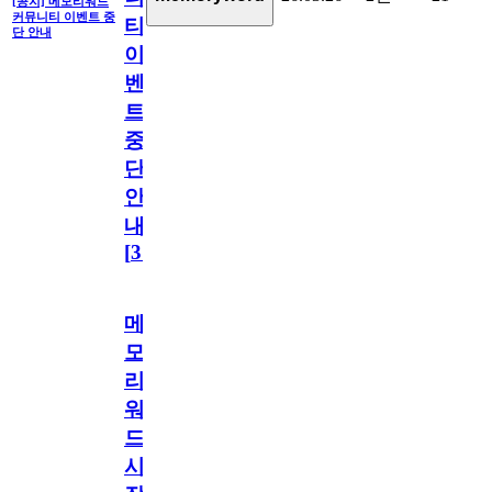
[공지] 메모리워드
커뮤니티 이벤트 중
티
단 안내
이
벤
트
중
단
안
내
[
31
]
메
모
리
워
드
시