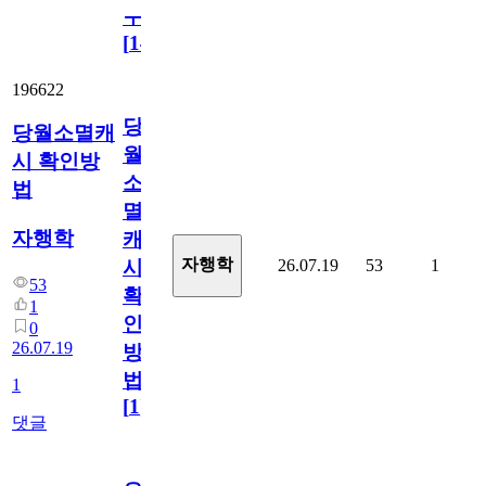
ㅜ
[
14
]
196622
당
당월소멸캐
월
시 확인방
소
법
멸
자행학
캐
자행학
26.07.19
53
1
시
53
확
1
인
0
26.07.19
방
법
1
[
1
]
댓글