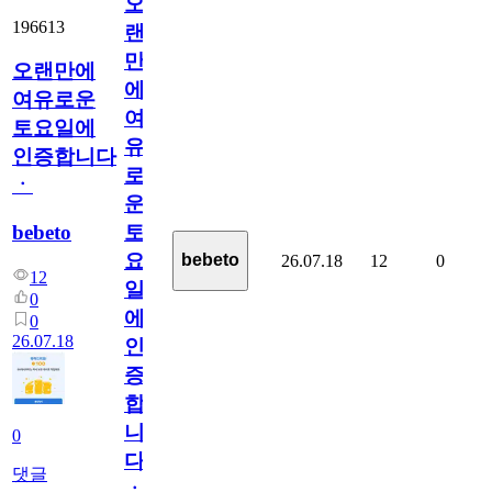
오
196613
랜
만
오랜만에
에
여유로운
여
토요일에
유
인증합니다
로
ㆍ
운
bebeto
토
요
bebeto
26.07.18
12
0
12
일
0
에
0
26.07.18
인
증
합
니
0
다
댓글
ㆍ