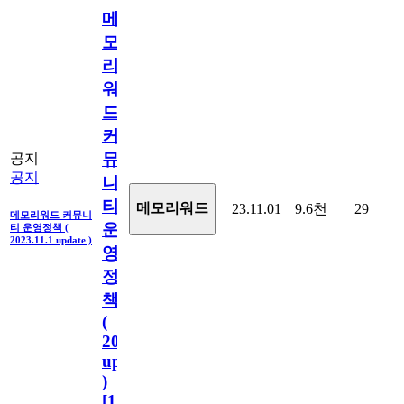
메
모
리
워
드
커
뮤
공지
공지
니
티
메모리워드
23.11.01
9.6천
29
메모리워드 커뮤니
운
티 운영정책 (
2023.11.1 update )
영
정
책
(
2023.11.1
update
)
[
110
]