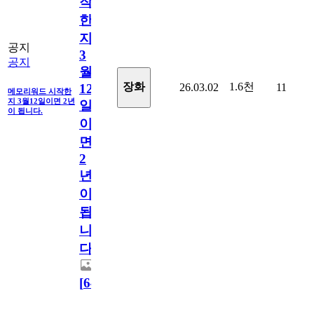
작
한
지
공지
3
공지
월
1.6천
장화
26.03.02
11
12
메모리워드 시작한
지 3월12일이면 2년
일
이 됩니다.
이
면
2
년
이
됩
니
다.
[
64
]