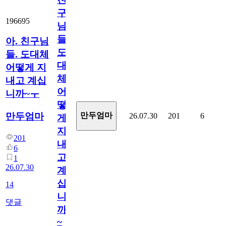
구
196695
님
들.
아. 친구님
도
들. 도대체
대
어떻게 지
체
내고 계십
어
니까~ㅜ
떻
만두엄마
만두엄마
26.07.30
201
6
게
지
201
내
6
고
1
26.07.30
계
십
14
니
댓글
까
~