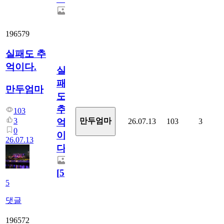
196579
실패도 추
억이다.
실
패
만두엄마
도
추
103
3
만두엄마
26.07.13
103
3
억
0
이
26.07.13
다.
[
5
]
5
댓글
196572