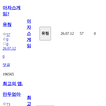
아자스게
임?
아
유릱
자
스
유릱
26.07.12
57
0
57
게
0
0
임?
26.07.12
0
댓글
196565
최고의 앱.
만두엄마
최
고
73