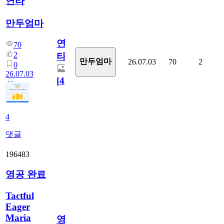
연타
만두엄마
연
70
2
타
만두엄마
26.07.03
70
2
0
26.07.03
[
4
]
4
댓글
196483
영공 완료
Tactful
Eager
Maria
영