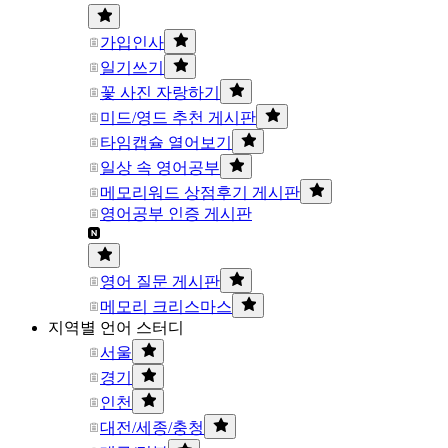
가입인사
일기쓰기
꽃 사진 자랑하기
미드/영드 추천 게시판
타임캡슐 열어보기
일상 속 영어공부
메모리워드 상점후기 게시판
영어공부 인증 게시판
영어 질문 게시판
메모리 크리스마스
지역별 언어 스터디
서울
경기
인천
대전/세종/충청