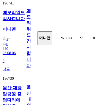
196741
메
메모리워드
모
감사합니다
리
워
머니맨
드
머니맨
26.08.06
27
0
27
감
0
사
0
26.08.06
합
니
0
다
댓글
196730
울
울산 대왕
산
암공원 출
대
렁다리에