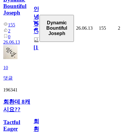
Bountiful
안
Joseph
녕
Dynamic
👋
155
26.06.13
155
2
Bountiful
2
🖐
Joseph
0
26.06.13
[
10
]
10
댓글
196341
회환데 8캐
시요??
회
Tactful
Eager
환