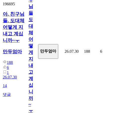
196695
님
들.
아. 친구님
도
들. 도대체
대
어떻게 지
체
내고 계십
어
니까~ㅜ
떻
만두엄마
만두엄마
26.07.30
188
6
게
지
188
내
6
고
1
26.07.30
계
십
14
니
댓글
까
~
ㅜ