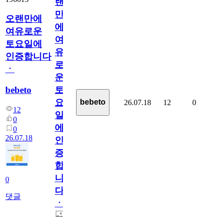
랜
만
오랜만에
에
여유로운
여
토요일에
유
인증합니다
로
ㆍ
운
bebeto
토
요
bebeto
26.07.18
12
0
12
일
0
에
0
26.07.18
인
증
합
니
0
다
댓글
ㆍ