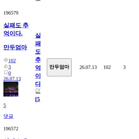
196579
실패도 추
억이다.
실
패
만두엄마
도
추
102
3
만두엄마
26.07.13
102
3
억
0
이
26.07.13
다.
[
5
]
5
댓글
196572