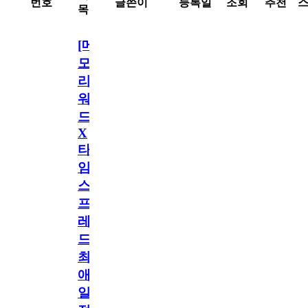
번호
글쓴이
등록일
조회
추천
목
[메
모
리
워
드
X
타
임
스
프
레
드]
최
애
일