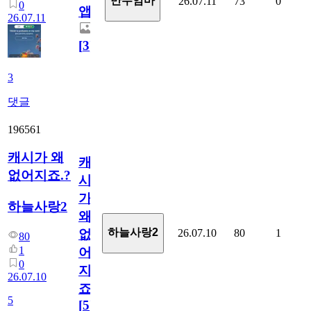
만두엄마
26.07.11
73
0
0
앱.
26.07.11
[
3
]
3
댓글
196561
캐시가 왜
캐
없어지죠.?
시
가
하늘사랑2
왜
하늘사랑2
26.07.10
80
1
없
80
1
어
0
지
26.07.10
죠.?
5
[
5
]