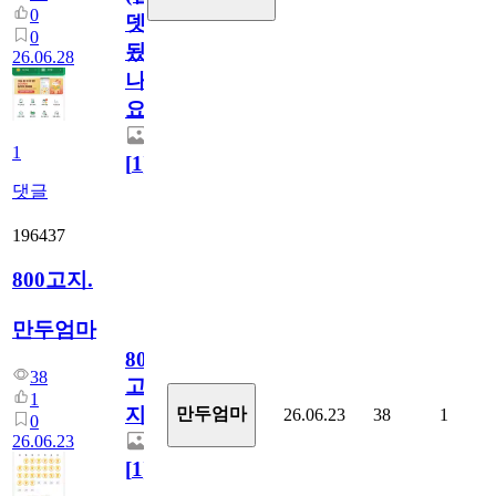
0
뎃
0
됬
26.06.28
나
요)
1
[
1
]
댓글
196437
800고지.
만두엄마
800
38
고
1
지.
만두엄마
26.06.23
38
1
0
26.06.23
[
1
]