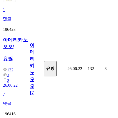
1
댓글
196428
아메리카노
아
오오!
메
유릱
리
카
유릱
26.06.22
132
3
132
노
3
오
2
26.06.22
오!
[
7
]
7
댓글
196416