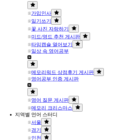
가입인사
일기쓰기
꽃 사진 자랑하기
미드/영드 추천 게시판
타임캡슐 열어보기
일상 속 영어공부
메모리워드 상점후기 게시판
영어공부 인증 게시판
영어 질문 게시판
메모리 크리스마스
지역별 언어 스터디
서울
경기
인천