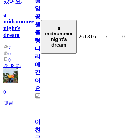
왕
갔어요.
암
a
공
midsummer
원
night's
a
출
midsummer
dream
26.08.05
7
0
night's
렁
dream
7
다
0
리
0
에
26.08.05
갔
어
요.
0
댓글
아.
친
구