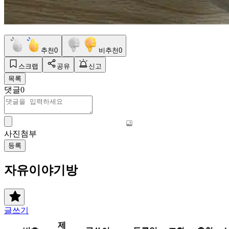
추천
0
비추천
0
스크랩
공유
신고
목록
댓글
0
사진첨부
등록
자유이야기방
글쓰기
제