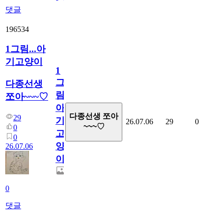
댓글
196534
1그림...아
기고양이
1
그
다종선생
림...
쪼아~~~♡
아
다종선생 쪼아
29
기
26.07.06
29
0
~~~♡
0
고
0
양
26.07.06
이
0
댓글