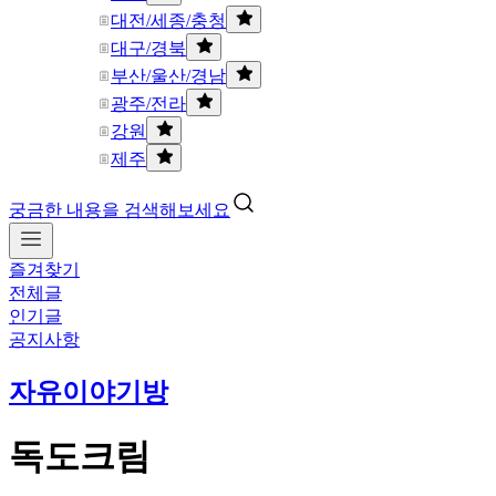
대전/세종/충청
대구/경북
부산/울산/경남
광주/전라
강원
제주
궁금한 내용을 검색해보세요
즐겨찾기
전체글
인기글
공지사항
자유이야기방
독도크림