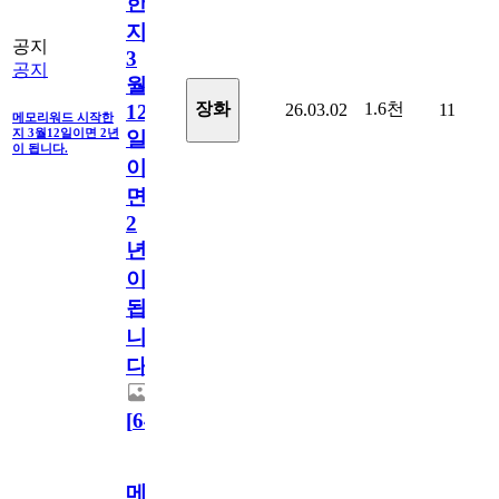
한
지
공지
3
공지
월
1.6천
장화
26.03.02
11
12
메모리워드 시작한
지 3월12일이면 2년
일
이 됩니다.
이
면
2
년
이
됩
니
다.
[
64
]
메