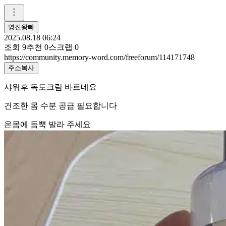
영진왕빠
2025.08.18 06:24
조회
9
추천
0
스크랩
0
https://community.memory-word.com/freeforum/114171748
주소복사
샤워후 독도크림 바르네요
건조한 몸 수분 공급 필요합니다
온몸에 듬뿍 발라 주세요