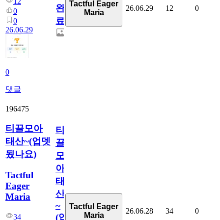
12
Tactful Eager
완
26.06.29
12
0
0
Maria
료
0
26.06.29
0
댓글
196475
티끌모아
티
태산~(업뎃
끌
됬나요)
모
아
Tactful
태
Eager
산
Maria
~
Tactful Eager
26.06.28
34
0
Maria
(업
34