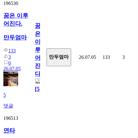
196530
꿈은 이루
어진다.
꿈
은
만두엄마
이
루
133
3
만두엄마
26.07.05
133
3
어
0
진
26.07.05
다.
[
5
]
5
댓글
196513
연타