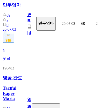
만두엄마
연
69
2
타
만두엄마
26.07.03
69
2
0
26.07.03
[
4
]
4
댓글
196483
영공 완료
Tactful
Eager
Maria
영
공