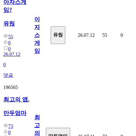
아자스게
임?
아
유릱
자
스
유릱
26.07.12
55
0
55
게
0
0
임?
26.07.12
0
댓글
196565
최고의 앱.
만두엄마
최
고
73
0
의