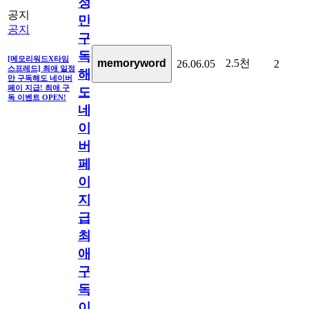
정
공지
만
공지
구
독
[메모리워드X타임
2.5천
memoryword
26.06.05
2
스프레드] 최애 일정
해
만 구독해도 네이버
페이 지급! 최애 구
도
독 이벤트 OPEN!
네
이
버
페
이
지
급!
최
애
구
독
이