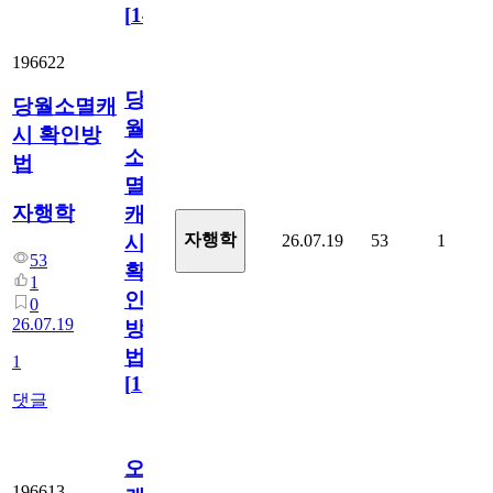
[
14
]
196622
당
당월소멸캐
월
시 확인방
소
법
멸
자행학
캐
자행학
26.07.19
53
1
시
53
확
1
인
0
26.07.19
방
법
1
[
1
]
댓글
오
196613