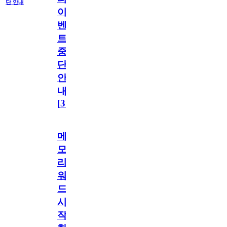
단 안내
이
벤
트
중
단
안
내
[
31
]
메
모
리
워
드
시
작