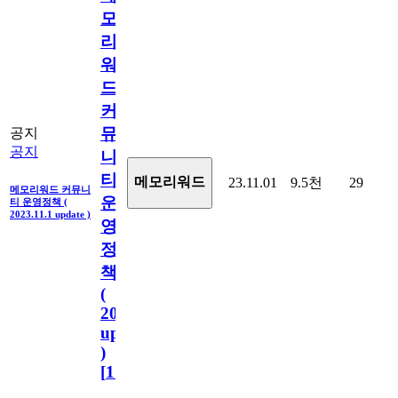
모
리
워
드
커
뮤
공지
공지
니
티
메모리워드
23.11.01
9.5천
29
메모리워드 커뮤니
운
티 운영정책 (
2023.11.1 update )
영
정
책
(
2023.11.1
update
)
[
110
]