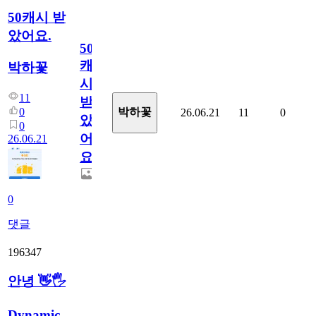
50캐시 받
았어요.
50
캐
박하꽃
시
11
받
0
박하꽃
26.06.21
11
0
았
0
어
26.06.21
요.
0
댓글
196347
안녕 👋🖐
Dynamic