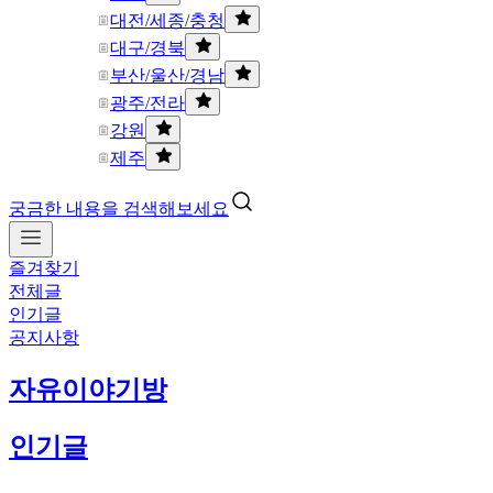
대전/세종/충청
대구/경북
부산/울산/경남
광주/전라
강원
제주
궁금한 내용을 검색해보세요
즐겨찾기
전체글
인기글
공지사항
자유이야기방
인기글