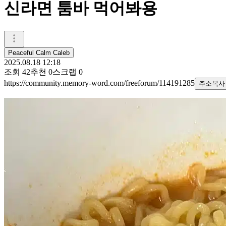
신라면 툼바 먹어봐용
Peaceful Calm Caleb
2025.08.18 12:18
조회
42
추천
0
스크랩
0
https://community.memory-word.com/freeforum/114191285
주소복사