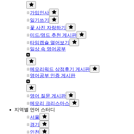
가입인사
일기쓰기
꽃 사진 자랑하기
미드/영드 추천 게시판
타임캡슐 열어보기
일상 속 영어공부
메모리워드 상점후기 게시판
영어공부 인증 게시판
영어 질문 게시판
메모리 크리스마스
지역별 언어 스터디
서울
경기
인천