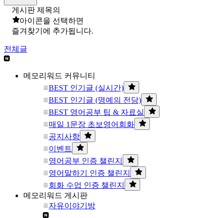
게시판 제목의
아이콘을 선택하면
즐겨찾기에 추가됩니다.
전체글
메모리워드 커뮤니티
BEST 인기글 (실시간)
BEST 인기글 (명예의 전당)
BEST 영어공부 팁 & 자료실
매일 1문장 초보영어회화
공지사항
이벤트
영어공부 인증 챌린지
영어말하기 인증 챌린지
회화 수업 인증 챌린지
메모리워드 게시판
자유이야기방