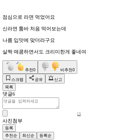
점심으로 라면 먹었어요
신라면 툼바 처음 먹어보는데
나름 입맛에 맞더라구요
살짝 매콤하면서도 크리미한게 좋네여
추천
0
비추천
0
스크랩
공유
신고
목록
댓글
6
사진첨부
등록
추천순
최신순
등록순